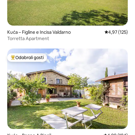
Kuća – Figline e Incisa Valdarno
Prosječna ocjen
4,97 (125)
Torretta Apartment
Odabrali gosti
Među najviše rangiranima s oznakom „Odabrali gosti”