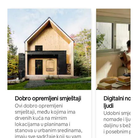
Dobro opremljeni smještaji
Digitalni noma
ljudi
Ovi dobro opremljeni
smještaji, među kojima ima
Udobni smještaj
drvenih kuća na mirnim
nomade i ljude 
lokacijama u planinama i
daljinu s bežič
stanova u urbanim sredinama,
i posebnim pro
imaju sve sadržaje koji su vam