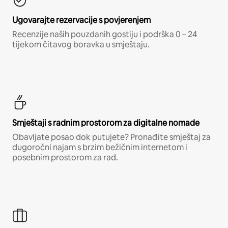
Ugovarajte rezervacije s povjerenjem
Recenzije naših pouzdanih gostiju i podrška 0 – 24
tijekom čitavog boravka u smještaju.
Smještaji s radnim prostorom za digitalne nomade
Obavljate posao dok putujete? Pronađite smještaj za
dugoročni najam s brzim bežičnim internetom i
posebnim prostorom za rad.