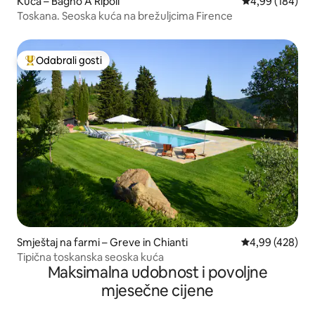
Kuća – Bagno A Ripoli
Prosječna ocjen
4,99 (184)
Toskana. Seoska kuća na brežuljcima Firence
Odabrali gosti
Među najviše rangiranima s oznakom „Odabrali gosti”
Smještaj na farmi – Greve in Chianti
Prosječna ocjen
4,99 (428)
Tipična toskanska seoska kuća
Maksimalna udobnost i povoljne
mjesečne cijene