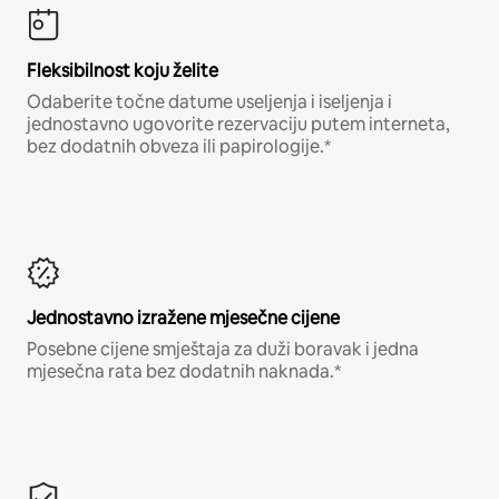
Fleksibilnost koju želite
Odaberite točne datume useljenja i iseljenja i
jednostavno ugovorite rezervaciju putem interneta,
bez dodatnih obveza ili papirologije.*
Jednostavno izražene mjesečne cijene
Posebne cijene smještaja za duži boravak i jedna
mjesečna rata bez dodatnih naknada.*