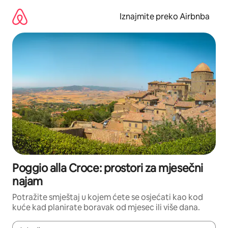
Prijeđi
na
Iznajmite preko Airbnba
sadržaj
Poggio alla Croce: prostori za mjesečni
najam
Potražite smještaj u kojem ćete se osjećati kao kod
kuće kad planirate boravak od mjesec ili više dana.