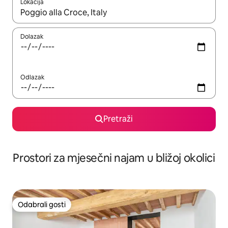
Lokacija
Kada budu dostupni rezultati, moći ćete ih pregledati koristeći
Dolazak
Odlazak
Pretraži
Prostori za mjesečni najam u bližoj okolici
Odabrali gosti
Odabrali gosti