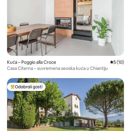
Kuća – Poggio alla Croce
Prosječna 
5 (10)
Casa Citerna – suvremena seoska kuća u Chiantiju
Odabrali gosti
Među najviše rangiranima s oznakom „Odabrali gosti”