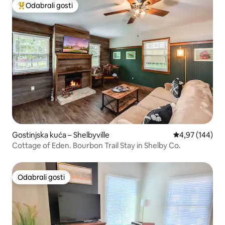
Odabrali gosti
Među najviše rangiranima s oznakom „Odabrali gosti”
Gostinjska kuća – Shelbyville
Prosječna ocjen
4,97 (144)
Cottage of Eden. Bourbon Trail Stay in Shelby Co.
Odabrali gosti
Odabrali gosti