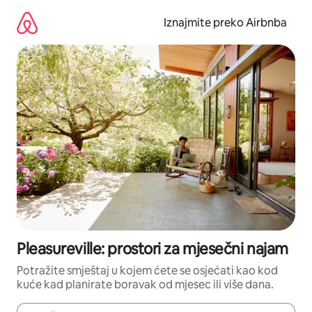
Prijeđi
na
Iznajmite preko Airbnba
sadržaj
Pleasureville: prostori za mjesečni najam
Potražite smještaj u kojem ćete se osjećati kao kod
kuće kad planirate boravak od mjesec ili više dana.