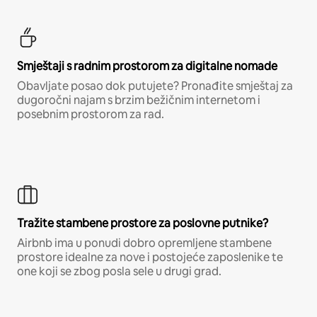
Smještaji s radnim prostorom za digitalne nomade
Obavljate posao dok putujete? Pronađite smještaj za
dugoročni najam s brzim bežičnim internetom i
posebnim prostorom za rad.
Tražite stambene prostore za poslovne putnike?
Airbnb ima u ponudi dobro opremljene stambene
prostore idealne za nove i postojeće zaposlenike te
one koji se zbog posla sele u drugi grad.