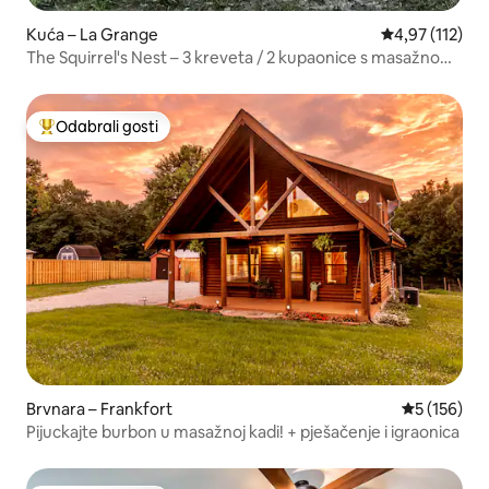
Kuća – La Grange
Prosječna ocjen
4,97 (112)
The Squirrel's Nest – 3 kreveta / 2 kupaonice s masažnom
kadom
Odabrali gosti
Među najviše rangiranima s oznakom „Odabrali gosti”
Brvnara – Frankfort
Prosječna oc
5 (156)
Pijuckajte burbon u masažnoj kadi! + pješačenje i igraonica