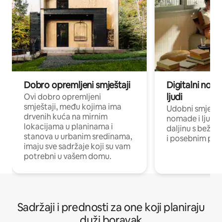
Dobro opremljeni smještaji
Digitalni noma
ljudi
Ovi dobro opremljeni
smještaji, među kojima ima
Udobni smještaj
drvenih kuća na mirnim
nomade i ljude 
lokacijama u planinama i
daljinu s bežič
stanova u urbanim sredinama,
i posebnim pro
imaju sve sadržaje koji su vam
potrebni u vašem domu.
Sadržaji i prednosti za one koji planiraju
duži boravak