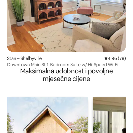
Stan – Shelbyville
Prosječna ocje
4,96 (78)
Downtown Main St 1-Bedroom Suite w/ Hi-Speed Wi-Fi
Maksimalna udobnost i povoljne
mjesečne cijene