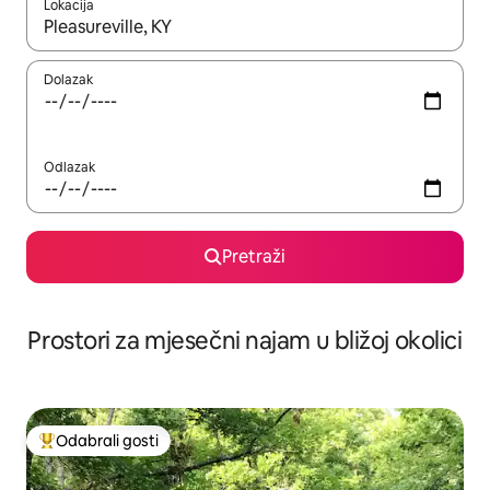
Lokacija
Kada budu dostupni rezultati, moći ćete ih pregledati koristeći
Dolazak
Odlazak
Pretraži
Prostori za mjesečni najam u bližoj okolici
Odabrali gosti
Među najviše rangiranima s oznakom „Odabrali gosti”