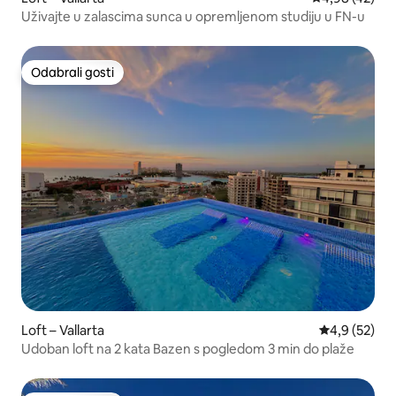
Uživajte u zalascima sunca u opremljenom studiju u FN-u
Odabrali gosti
Odabrali gosti
Loft – Vallarta
Prosječna ocj
4,9 (52)
Udoban loft na 2 kata Bazen s pogledom 3 min do plaže