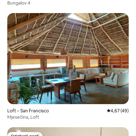
Bungalov 4
Loft – San Francisco
Prosječna ocje
4,67 (49)
Mjesečina, Loft