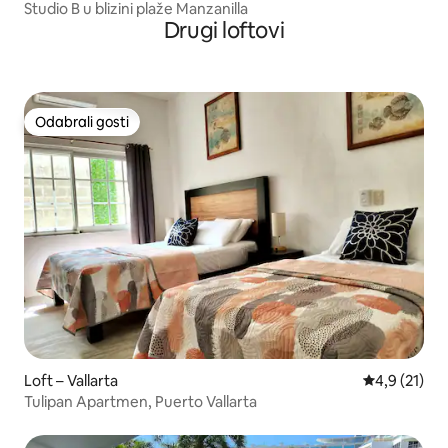
Studio B u blizini plaže Manzanilla
Drugi loftovi
Odabrali gosti
Odabrali gosti
Loft – Vallarta
Prosječna oc
4,9 (21)
Tulipan Apartmen, Puerto Vallarta