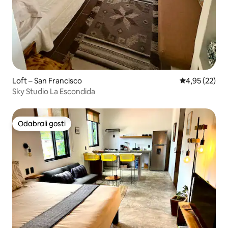
Loft – San Francisco
Prosječna ocje
4,95 (22)
Sky Studio La Escondida
Odabrali gosti
Odabrali gosti