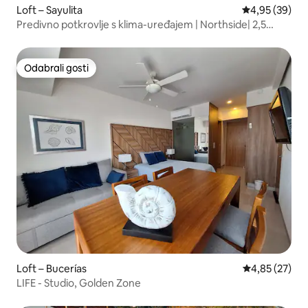
Loft – Sayulita
Prosječna ocje
4,95 (39)
Predivno potkrovlje s klima-uređajem | Northside| 2,5
kvarta do plaže
Odabrali gosti
Odabrali gosti
Loft – Bucerías
Prosječna ocje
4,85 (27)
LIFE - Studio, Golden Zone