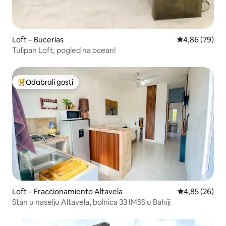
Loft – Bucerías
Prosječna ocje
4,86 (79)
Tulipan Loft, pogled na ocean!
Odabrali gosti
Među najviše rangiranima s oznakom „Odabrali gosti”
Loft – Fraccionamiento Altavela
Prosječna ocje
4,85 (26)
Stan u naselju Altavela, bolnica 33 IMSS u Bahíji