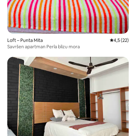
Loft – Punta Mita
Prosječna oc
4,5 (22)
Savršen apartman Perla blizu mora