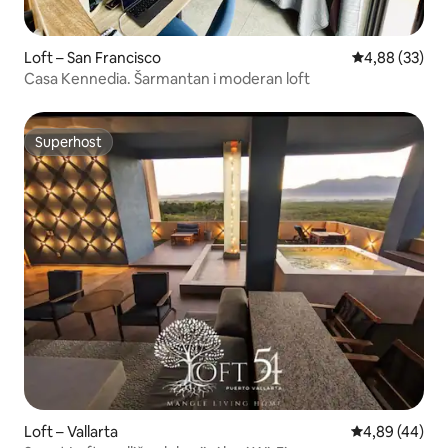
Loft – San Francisco
Prosječna ocje
4,88 (33)
Casa Kennedia. Šarmantan i moderan loft
Superhost
Superhost
Loft – Vallarta
Prosječna ocje
4,89 (44)