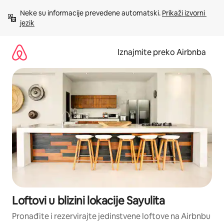
Prijeđi
Neke su informacije prevedene automatski. 
Prikaži izvorni 
na
jezik
sadržaj
Iznajmite preko Airbnba
Loftovi u blizini lokacije Sayulita
Pronađite i rezervirajte jedinstvene loftove na Airbnbu