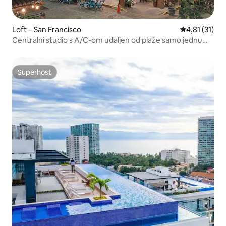
Loft – San Francisco
Prosječna ocj
4,81 (31)
Centralni studio s A/C-om udaljen od plaže samo jednu
ulicu
Superhost
Superhost