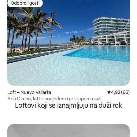
Odabrali gosti
Odabrali gosti
Loft – Nuevo Vallarta
Prosječna ocje
4,92 (66)
Aria Ocean, loft s pogledom i pristupom plaži
Loftovi koji se iznajmljuju na duži rok