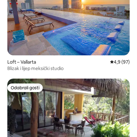
Loft – Vallarta
Prosječna ocj
4,9 (97)
Blizak i lijep meksički studio
Odabrali gosti
Odabrali gosti