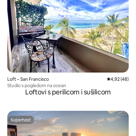
Loft – San Francisco
Prosječna ocje
4,92 (48)
Studio s pogledom na ocean
Loftovi s perilicom i sušilicom
Superhost
Superhost