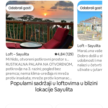
Odabrali gosti
Odabrali gosti
Odabrali gosti
Odabrali gosti
Loft – Sayulita
MaraLuna vaše ug
Loft – Sayulita
Prosječna ocjena: 4,84/5, recenz
4,84 (129)
Dobro došli u stu
Mi Nido, otvoreni potkrovni prostor s
udobnosti i meksič
palapom; krošnje drveća iznad mora
RUSTIKALNA PALAPA NA OTVORENOM,
nalazi u četvrti MARA
potkrovlje na 3. razini; pogled bez
uživate u jutarnjoj 
premca; nema klima-uređaja ni mreža
balkon nudi savrš
protiv insekata; mreže protiv komaraca,
opuštanje. Uživajte u preljevnom bazenu
Popularni sadržaji u loftovima u blizini
ventilatori; džungla. 2 minute hoda do
na krovu ili u baz
široke mirne plaže. Ležaljke/suncobran,
Ostanite aktivni u t
lokacije Sayulita
Wi-Fi, spremačica, sef, jacuzzi bazen,
usredotočite na c
sigurnosne kamere, dnevni boravak, bar,
idealan za osobe koj
čajna kuhinja, kada/tuš, 2. gornji loft,
digitalne nomade. 
mačke koje žive u objektu. Spavaća soba
hoda od plaže i 2 