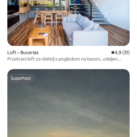
Loft – Bucerías
Prosječna oc
4,9 (31)
Prostrani loft za obitelj s pogledom na bazen, udaljen
samo jednu ulicu od plaže
Superhost
Superhost