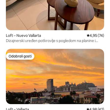
Loft – Nuevo Vallarta
Prosječna ocje
4,95 (74)
Dizajnerski uređen potkrovlje s pogledom na planine i
krovnom terasom.
Odabrali gosti
Odabrali gosti
Loft – Vallarta
Prosječna ocje
4,98 (42)