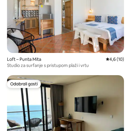
Loft – Punta Mita
Prosječna oc
4,6 (10)
Studio za surfanje s pristupom plaži i vrtu
Odabrali gosti
Odabrali gosti