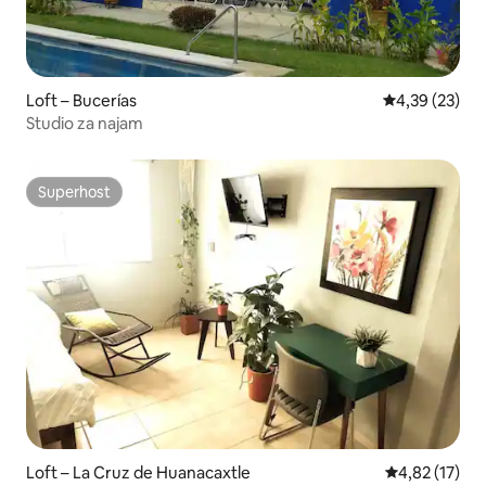
Loft – Bucerías
Prosječna ocje
4,39 (23)
Studio za najam
Superhost
Superhost
Loft – La Cruz de Huanacaxtle
Prosječna ocje
4,82 (17)