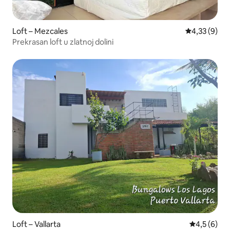
Loft – Mezcales
Prosječna ocj
4,33 (9)
Prekrasan loft u zlatnoj dolini
Loft – Vallarta
Prosječna o
4,5 (6)