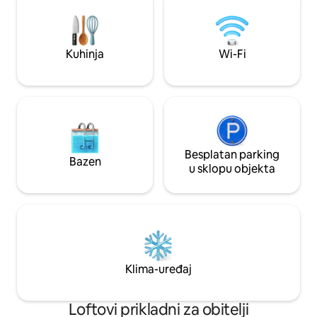
s bračnim krevetom (Queen), morski
živahnog centra 
povjetarac, sprej protiv insekata. 6
da vam poželimo d
minuta hoda do plaže ili do restorana u
drugi dom!
ulici. Ako ste osjetljivi na insekte,
Kuhinja
Wi-Fi
razmotrite druge smještajne jedinice
ovdje koje imaju klima-uređaj. 2 razine
vanjskih stepenica gore/dolje od ulice.
Besplatan parking
Bazen
u sklopu objekta
Klima-uređaj
Loftovi prikladni za obitelji