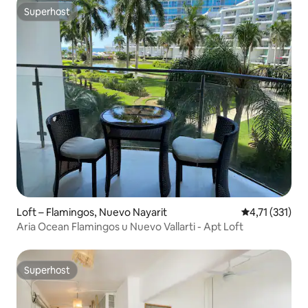
Superhost
Superhost
Loft – Flamingos, Nuevo Nayarit
Prosječna ocje
4,71 (331)
Aria Ocean Flamingos u Nuevo Vallarti - Apt Loft
Superhost
Superhost