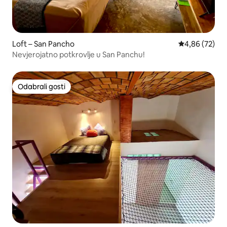
Loft – San Pancho
Prosječna ocje
4,86 (72)
Nevjerojatno potkrovlje u San Panchu!
Odabrali gosti
Odabrali gosti