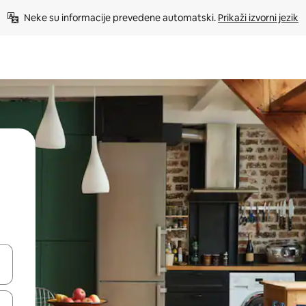
Neke su informacije prevedene automatski. 
Prikaži izvorni jezik
dati koristeći se strelicama prema gore i prema dolje, kao i dodirom i