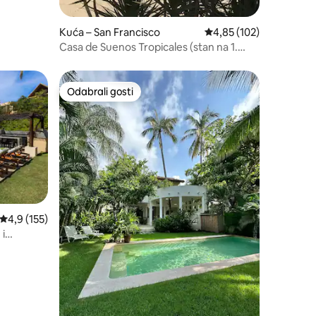
Kuća – San Francisco
Prosječna ocjena: 4,85/
4,85 (102)
Casa de Suenos Tropicales (stan na 1.
katu)
Odabrali gosti
Odabrali gosti
Prosječna ocjena: 4,9/5, recenzija: 155
4,9 (155)
 i