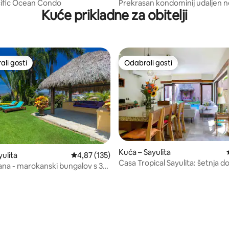
ific Ocean Condo
Prekrasan kondominij udaljen n
Kuće prikladne za obitelji
koraka od plaže
li gosti
Odabrali gosti
više rangiranima s oznakom „Odabrali gosti”
Odabrali gosti
Kuća – Sayulita
ulita
Prosječna ocjena: 4,87/5, recenzija: 135
4,87 (135)
Casa Tropical Sayulita: šetnja do
na - marokanski bungalov s 3
, recenzija: 120
surfanje
sobe