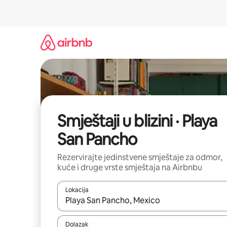
Prijeđi
na
sadržaj
Smještaji u blizini · Playa
San Pancho
Rezervirajte jedinstvene smještaje za odmor,
kuće i druge vrste smještaja na Airbnbu
Lokacija
Kada budu dostupni rezultati, moći ćete ih pregle
Dolazak