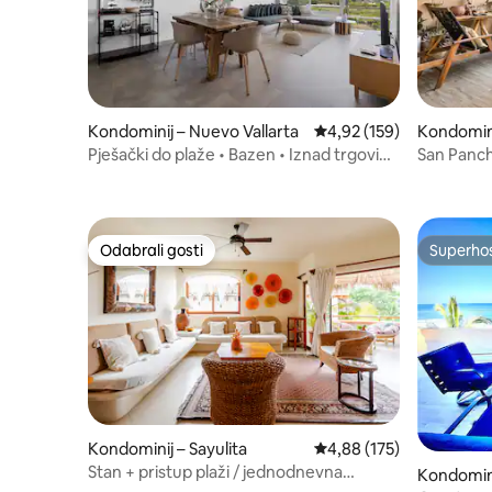
Kondominij – Nuevo Vallarta
Prosječna ocjena: 4,92/5
4,92 (159)
Kondomini
Pješački do plaže • Bazen • Iznad trgovina
San Pancho
i restorana
Pogled na
Odabrali gosti
Superho
Odabrali gosti
Superho
Kondominij – Sayulita
Prosječna ocjena: 4,88/5
4,88 (175)
Stan + pristup plaži / jednodnevna
Kondomini