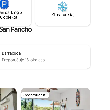
om i
prirode. Uživat ćete u lokalnim i ukusnim
utuje s vama.
gastronomskim doživljajima, surfanju,
biciklizmu i mnogim drugim aktivnostima!
an parking u
Klima-uređaj
pu objekta
a San Pancho
Barracuda
Preporučuje 18 lokalaca
Odabrali gosti
Odabrali gosti