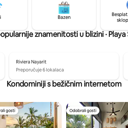
spavaću sobu s bračnim krevet
za odmor ili dugoročni boravak
dostupnom za nekoga tko p
aljinu uz uslugu satelitskog
Besplat
.
i
Bazen
sklo
opularnije znamenitosti u blizini · Play
Riviera Nayarit
Preporučuje 6 lokalaca
Kondominiji s bežičnim internetom
li gosti
Odabrali gosti
više rangiranima s oznakom „Odabrali gosti”
Odabrali gosti