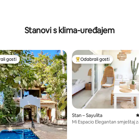
Stanovi s klima-uređajem
li gosti
Odabrali gosti
više rangiranima s oznakom „Odabrali gosti”
Među najviše rangiranima s oz
/5, recenzija: 11
Stan – Sayulita
P
Mi Espacio Elegantan smještaj 
🖤 na krovu/bazenu