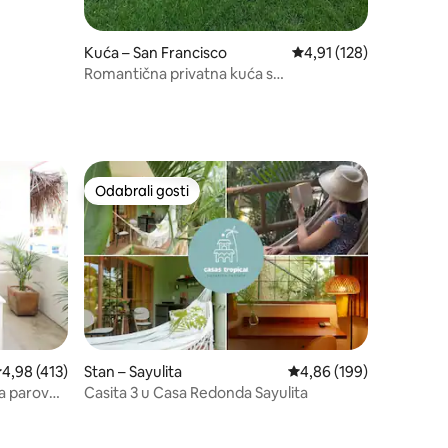
Kuća – San Francisco
Prosječna ocjena: 4,91/
4,91 (128)
Romantična privatna kuća s
arhitektonskim detaljima
Odabrali gosti
nakom „Odabrali gosti”
Odabrali gosti
rosječna ocjena: 4,98/5, recenzija: 413
4,98 (413)
Stan – Sayulita
Prosječna ocjena: 4,86/
4,86 (199)
za parove
Casita 3 u Casa Redonda Sayulita