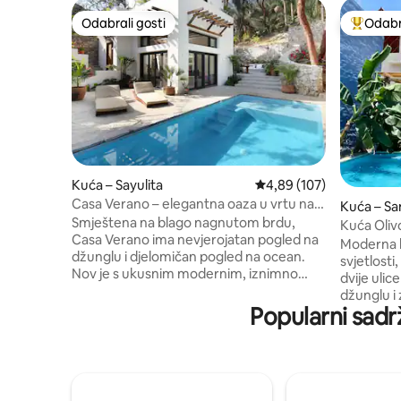
Odabrali gosti
Odabra
Odabrali gosti
Među naj
Kuća – Sayulita
Prosječna ocjena: 4,89/5
4,89 (107)
Casa Verano – elegantna oaza u vrtu na
Kuća – Sa
sjevernoj strani
Smještena na blago nagnutom brdu,
Kuća Oliv
Casa Verano ima nevjerojatan pogled na
Moderna 
džunglu i djelomičan pogled na ocean.
svjetlosti,
Nov je s ukusnim modernim, iznimno
dvije ulic
elegantnim dizajnom; dvije odvojene
džunglu i 
glavne spavaće sobe, svaka s
Popularni sadrž
i udoban. 
kupaonicom, bračnim krevetima i klima-
ulice od s
uređajem. Grijani bazen. Otvoreni dnevni
(do grada 
boravak. U kuhinji se nalazi prekrasna
ipak u mirnoj četvr
terasa s bazenom s morskom vodom
dizajn pa
okružena nevjerojatnim autohtonim
okružene 