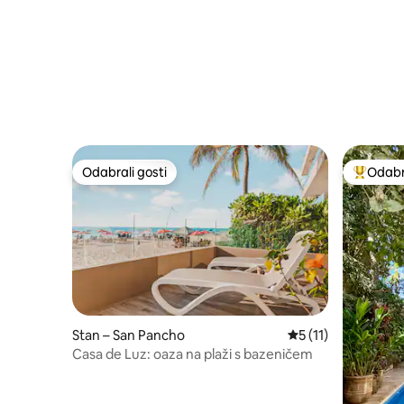
Odabrali gosti
Odabra
Odabrali gosti
Među naj
Stan – San Pancho
Prosječna ocjena: 5
5 (11)
Casa de Luz: oaza na plaži s bazeničem