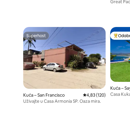
propusnica uključena
Great Pac
Superhost
Odabra
Superhost
Među naj
Kuća – Say
Casa Kuka
Kuća – San Francisco
Prosječna ocjena: 4,83/5
4,83 (120)
spavaće 
Uživajte u Casa Armonía SP. Oaza mira.