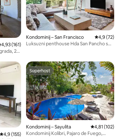
Kondominij – San Francisco
Prosječna ocjena: 4,9
4,9 (72)
Luksuzni penthouse Hda San Pancho s
rosječna ocjena: 4,93/5, recenzija: 161
4,93 (161)
Wi-Fi mrežom Starlink
grada, 2
Superhost
Superhost
Kondominij – Sayulita
Prosječna ocjena: 4,81/
4,81 (102)
Kondominij Kolibri, Pajaro de Fuego,
Prosječna ocjena: 4,9/5, recenzija: 155
4,9 (155)