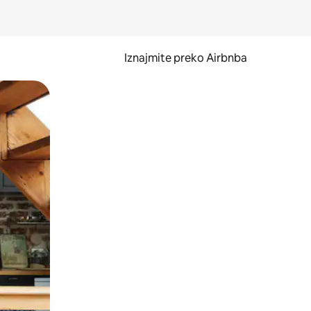
Iznajmite preko Airbnba
li prelaskom prstom po zaslonu.