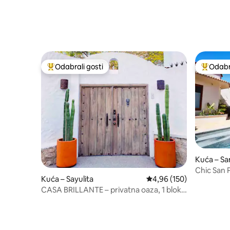
Odabrali gosti
Odabra
Među najviše rangiranima s oznakom „Odabrali gosti”
Među naj
Kuća – Sa
Chic San 
Kuća – Sayulita
Prosječna ocjena: 4,96/5
4,96 (150)
srcu Pueb
CASA BRILLANTE – privatna oaza, 1 blok
od trga