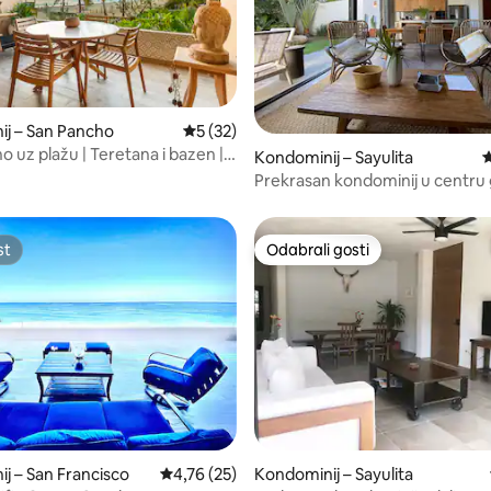
, recenzija: 159
j – San Pancho
Prosječna ocjena: 5/5, recenzija: 32
5 (32)
 uz plažu | Teretana i bazen |
Kondominij – Sayulita
P
 sjever
Prekrasan kondominij u centru 
ulice od plaže
st
Odabrali gosti
st
Odabrali gosti
, recenzija: 175
j – San Francisco
Prosječna ocjena: 4,76/5, recenzija: 25
4,76 (25)
Kondominij – Sayulita