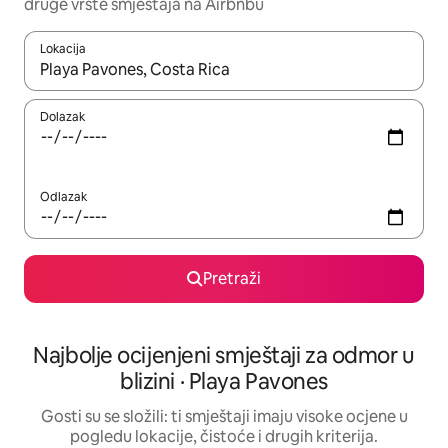
druge vrste smještaja na Airbnbu
Lokacija
Kada budu dostupni rezultati, moći ćete ih pregledati koristeći
Dolazak
Odlazak
Pretraži
Najbolje ocijenjeni smještaji za odmor u
blizini · Playa Pavones
Gosti su se složili: ti smještaji imaju visoke ocjene u
pogledu lokacije, čistoće i drugih kriterija.