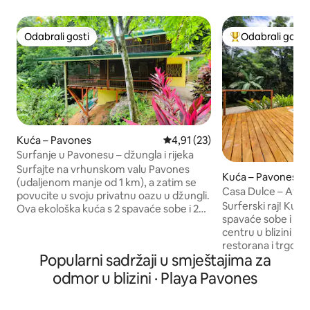
Odabrali gosti
Odabrali gosti
Odabrali gosti
Među najviše ran
Kuća – Pavones
Prosječna ocjena: 4,91/5, recen
4,91 (23)
Surfanje u Pavonesu – džungla i rijeka
Surfajte na vrhunskom valu Pavones
Kuća – Pavones
(udaljenom manje od 1 km), a zatim se
Casa Dulce – At P
povucite u svoju privatnu oazu u džungli.
klima-uređaj, opti
Surferski raj! Kuća 
Ova ekološka kuća s 2 spavaće sobe i 2
spavaće sobe i 2 
kupaonice ima spavaće sobe s klima-
centru u blizini pl
uređajem, toplu i filtriranu vodu, udobne
restorana i trgovi
bračne krevete, potpuno opremljenu
Popularni sadržaji u smještajima za
opremljenu kuhinj
kuhinju i brzi Wi-Fi. Vrhunac je ogromna
boravke i prednju
natkrivena terasa – savršena za
odmor u blizini · Playa Pavones
Pavones Point. Opustite se uz bazen s
opuštanje u visećoj ležaljci dok slušate
elegantnom novo
rijeku ispod sebe i promatrate tri vrste