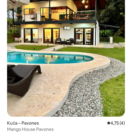
Kuća – Pavones
Prosječna oc
4,75 (4)
Mango House Pavones