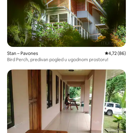
Stan – Pavones
Prosječna ocje
4,72 (86)
Bird Perch, predivan pogled u ugodnom prostoru!