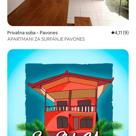
Privatna soba – Pavones
Prosječna oc
4,11 (9)
APARTMANI ZA SURFANJE PAVONES