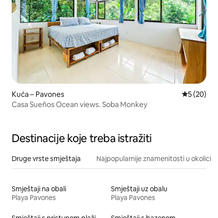
Kuća – Pavones
Prosječna o
5 (20)
Casa Sueños Ocean views. Soba Monkey
Destinacije koje treba istražiti
Druge vrste smještaja
Najpopularnije znamenitosti u okolici
Smještaji na obali
Smještaji uz obalu
Playa Pavones
Playa Pavones