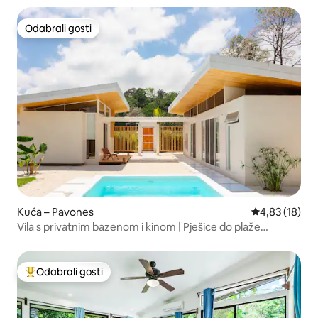
Odabrali gosti
Odabrali gosti
Kuća – Pavones
Prosječna ocje
4,83 (18)
Vila s privatnim bazenom i kinom | Pješice do plaže
Pavones
Odabrali gosti
Među najviše rangiranima s oznakom „Odabrali gosti”