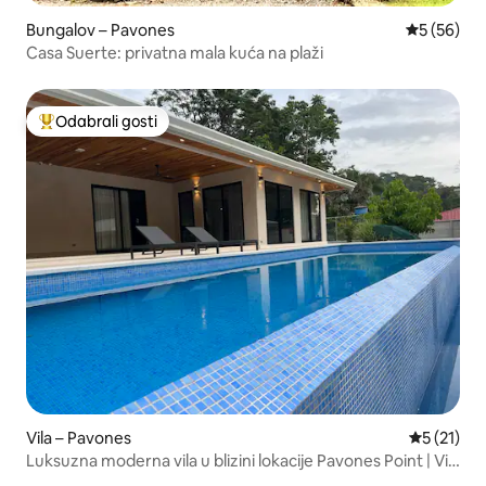
Bungalov – Pavones
Prosječna o
5 (56)
Casa Suerte: privatna mala kuća na plaži
Odabrali gosti
Među najviše rangiranima s oznakom „Odabrali gosti”
Vila – Pavones
Prosječna 
5 (21)
Luksuzna moderna vila u blizini lokacije Pavones Point | Vila
2