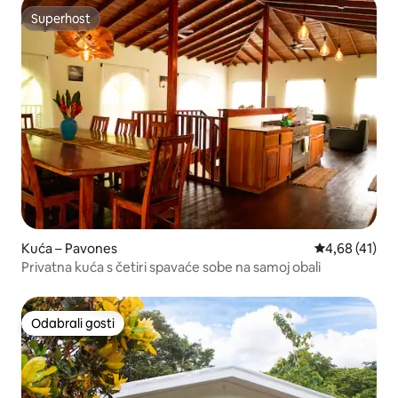
Superhost
Superhost
Kuća – Pavones
Prosječna ocje
4,68 (41)
Privatna kuća s četiri spavaće sobe na samoj obali
Odabrali gosti
Odabrali gosti