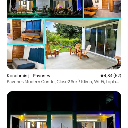
Kondominij – Pavones
Prosječna ocje
4,84 (62)
Pavones Modern Condo, Close2 Surf! Klima, Wi-Fi, topla
voda