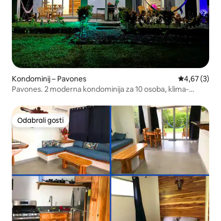
Kondominij – Pavones
Prosječna ocj
4,67 (3)
Pavones. 2 moderna kondominija za 10 osoba, klima-
uređaj, Wi-Fi!
Odabrali gosti
Odabrali gosti