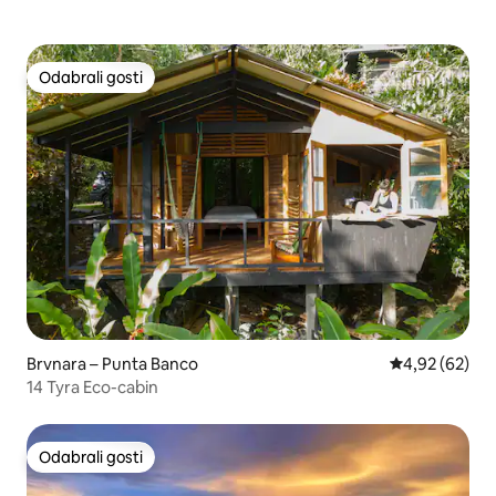
Odabrali gosti
Odabrali gosti
Brvnara – Punta Banco
Prosječna ocje
4,92 (62)
14 Tyra Eco-cabin
Odabrali gosti
Odabrali gosti