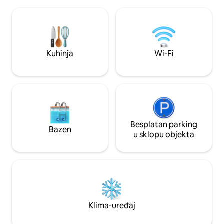
terasom i vanjski
majmuna, tukane i aru. Istražite dvije
vanjskoj kuhinji k
privatne staze koje vode do vodopada i
roštilj. Jednostavan pristup: nije
rijeke Rio Claro. Perilica/sušilica su
potrebno vozilo s 
uključene! Potrebno je vozilo 4x4
kotača! Trebate više prostora? Na
posjedu se takođe
Kuhinja
Wi-Fi
zasebna studio kab
Besplatan parking
Bazen
u sklopu objekta
Klima-uređaj