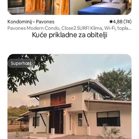
Kondominij – Pavones
Prosječna ocje
4,88 (74)
Pavones Modern Condo, Close2 SURF! Klima, Wi-Fi, topla
Kuće prikladne za obitelji
voda
Superhost
Superhost