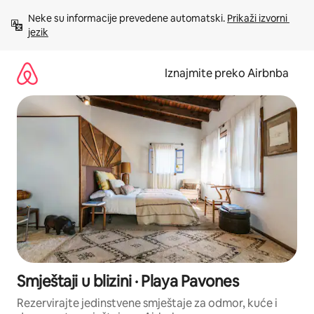
Prijeđi
Neke su informacije prevedene automatski. 
Prikaži izvorni 
na
jezik
sadržaj
Iznajmite preko Airbnba
Smještaji u blizini · Playa Pavones
Rezervirajte jedinstvene smještaje za odmor, kuće i