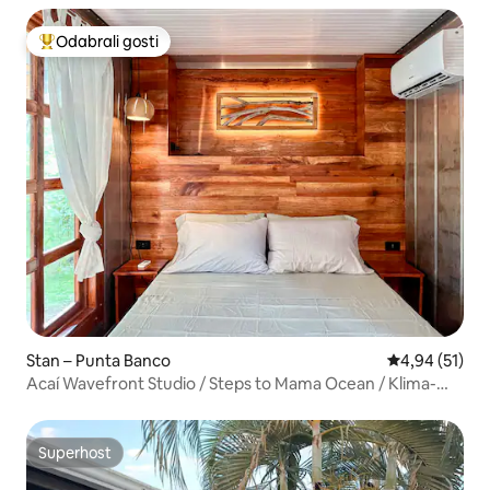
Odabrali gosti
Među najviše rangiranima s oznakom „Odabrali gosti”
Stan – Punta Banco
Prosječna ocje
4,94 (51)
Acaí Wavefront Studio / Steps to Mama Ocean / Klima-
uređaj
Superhost
Superhost