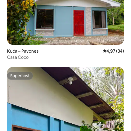
Kuća – Pavones
Prosječna ocje
4,97 (34)
Casa Coco
Superhost
Superhost