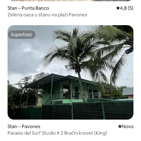
Stan – Punta Banco
Prosječna o
4,8 (5)
Zelena oaza u stanu na plaži Pavones
Superhost
Superhost
Stan – Pavones
Novi smješ
Novo
Paraiso del Surf Studio # 2 Bračni krevet (King)