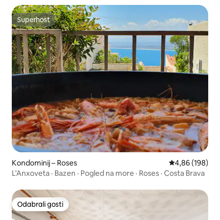
Superhost
Superhost
Kondominij – Roses
Prosječna ocjen
4,86 (198)
L'Anxoveta · Bazen · Pogled na more · Roses · Costa Brava
Odabrali gosti
Odabrali gosti