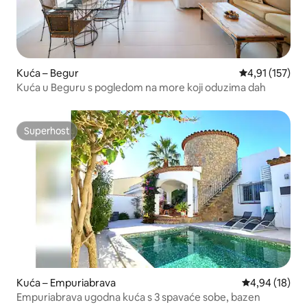
Kuća – Begur
Prosječna ocje
4,91 (157)
Kuća u Beguru s pogledom na more koji oduzima dah
Superhost
Superhost
Kuća – Empuriabrava
Prosječna ocje
4,94 (18)
Empuriabrava ugodna kuća s 3 spavaće sobe, bazen