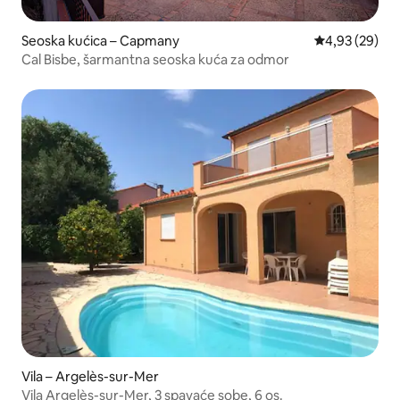
Seoska kućica – Capmany
Prosječna ocje
4,93 (29)
Cal Bisbe, šarmantna seoska kuća za odmor
Vila – Argelès-sur-Mer
Vila Argelès-sur-Mer, 3 spavaće sobe, 6 os.