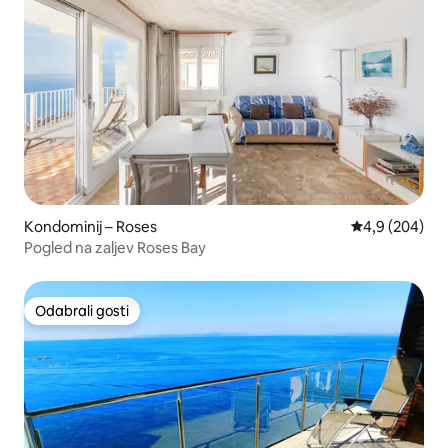
Kondominij – Roses
Prosječna ocje
4,9 (204)
Pogled na zaljev Roses Bay
Odabrali gosti
Odabrali gosti