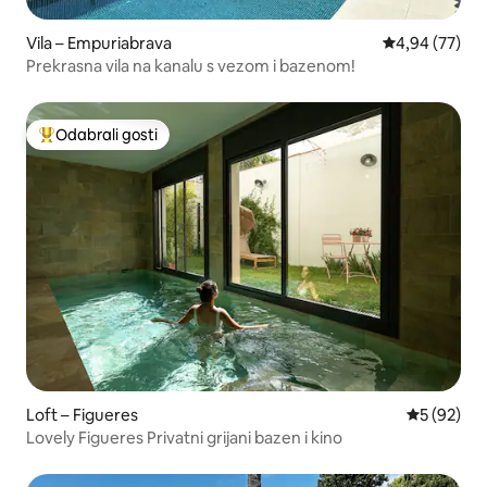
Vila – Empuriabrava
Prosječna ocje
4,94 (77)
Prekrasna vila na kanalu s vezom i bazenom!
Odabrali gosti
Među najviše rangiranima s oznakom „Odabrali gosti”
Loft – Figueres
Prosječna o
5 (92)
Lovely Figueres Privatni grijani bazen i kino