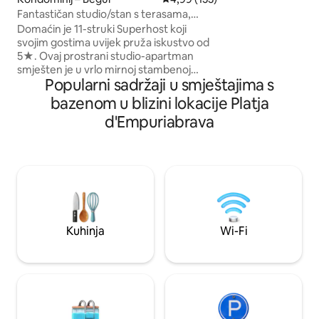
Raspored i prostori Glavni kat: Potpu
Fantastičan studio/stan s terasama,
opremljena kuhinja
bazenom i kabinom.
Domaćin je 11-struki Superhost koji
prostranim i svije
svojim gostima uvijek pruža iskustvo od
boravkom. Izravan pristup privatnoj
5★. Ovaj prostrani studio-apartman
terasi s preljevn
smješten je u vrlo mirnoj stambenoj
za opuštanje
Popularni sadržaji u smještajima s
četvrti Begura, na samo 20 minuta hoda
od centra grada. Studio ima potpuno
bazenom u blizini lokacije Platja
opremljenu kuhinju i prostranu
d'Empuriabrava
kupaonicu s velikom tuš-kabinom, WC-
om i umivaonikom. Prostor za spavanje
uključuje bračni krevet s izravnim
pristupom privatnom prostoru za
opuštanje. U sklopu smještaja nalazi se i
dnevni boravak s udobnim kaučem, dva
stolića za kavu i ugodnom rasvjetom.
Kuhinja
Wi-Fi