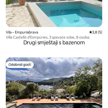
Vila – Empuriabrava
Prosječna o
3,8 (5)
Villa Castelló d'Esmpúries, 3 spavaće sobe, 8 osoba.
Drugi smještaji s bazenom
Odabrali gosti
Odabrali gosti