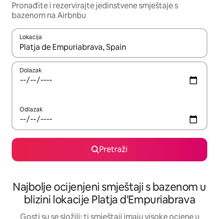
Pronađite i rezervirajte jedinstvene smještaje s
bazenom na Airbnbu
Lokacija
Kada budu dostupni rezultati, moći ćete ih pregledati koristeći
Dolazak
Odlazak
Pretraži
Najbolje ocijenjeni smještaji s bazenom u
blizini lokacije Platja d'Empuriabrava
Gosti su se složili: ti smještaji imaju visoke ocjene u