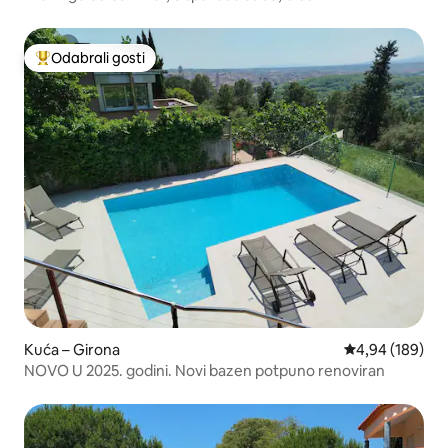
Odabrali gosti
Među najviše rangiranima s oznakom „Odabrali gosti”
Kuća – Girona
Prosječna ocjen
4,94 (189)
NOVO U 2025. godini. Novi bazen potpuno renoviran