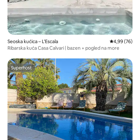
Seoska kućica – L'Escala
Prosječna ocje
4,99 (76)
Ribarska kuća Casa Calvari | bazen + pogled na more
Superhost
Superhost