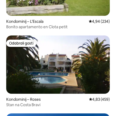
Kondominij – L'Escala
Prosječna ocjen
4,94 (234)
Bonito apartamento en Clota petit
Odabrali gosti
Odabrali gosti
Kondominij – Roses
Prosječna ocjen
4,83 (459)
Stan na Costa Bravi