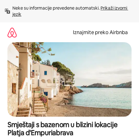
Prijeđi
Neke su informacije prevedene automatski. 
Prikaži izvorni 
na
jezik
sadržaj
Iznajmite preko Airbnba
Smještaji s bazenom u blizini lokacije
Platja d'Empuriabrava