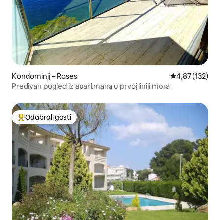
Kondominij – Roses
Prosječna ocjen
4,87 (132)
Predivan pogled iz apartmana u prvoj liniji mora
Odabrali gosti
Među najviše rangiranima s oznakom „Odabrali gosti”