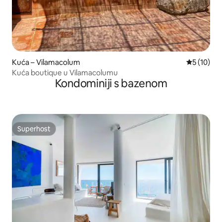
Kuća – Vilamacolum
Prosječna 
5 (10)
Kuća boutique u Vilamacolumu
Kondominiji s bazenom
Superhost
Superhost