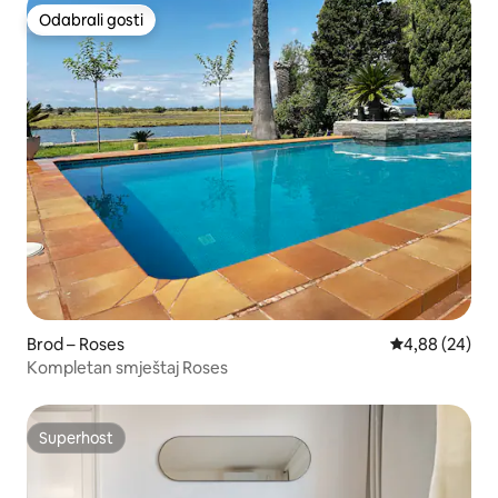
Odabrali gosti
Odabrali gosti
Brod – Roses
Prosječna ocje
4,88 (24)
Kompletan smještaj Roses
Superhost
Superhost