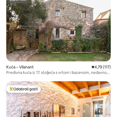
Superhost
Kuća – Vilanant
Prosječna ocje
4,79 (117)
Predivna kuća iz 17. stoljeća s vrtom i bazenom, nedavno
obnovljena.
Odabrali gosti
Među najviše rangiranima s oznakom „Odabrali gosti”