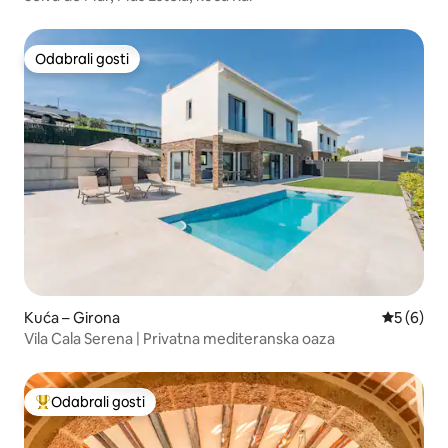
Odabrali gosti
Odabrali gosti
Kuća – Girona
Prosječna
5 (6)
Vila Cala Serena | Privatna mediteranska oaza
Odabrali gosti
Među najviše rangiranima s oznakom „Odabrali gosti”