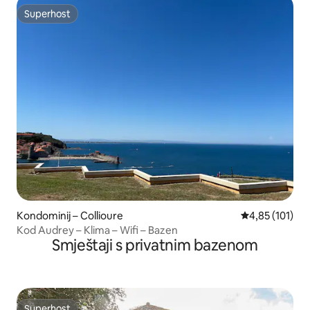
Superhost
Superhost
Kondominij – Collioure
Prosječna ocjen
4,85 (101)
Kod Audrey – Klima – Wifi – Bazen
Smještaji s privatnim bazenom
Superhost