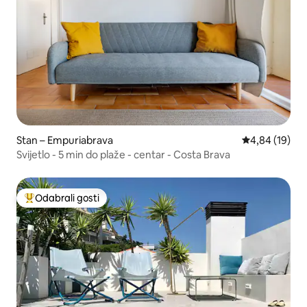
Stan – Empuriabrava
Prosječna ocje
4,84 (19)
Svijetlo - 5 min do plaže - centar - Costa Brava
Odabrali gosti
Među najviše rangiranima s oznakom „Odabrali gosti”