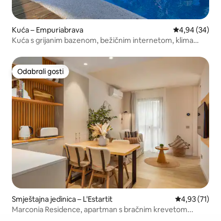
Kuća – Empuriabrava
Prosječna ocje
4,94 (34)
Kuća s grijanim bazenom, bežičnim internetom, klima
uređajem i vrtom
Odabrali gosti
Odabrali gosti
Smještajna jedinica – L'Estartit
Prosječna ocje
4,93 (71)
Marconia Residence, apartman s bračnim krevetom...