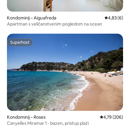
Kondominij – Aiguafreda
Prosječna ocj
4,83 (6)
Apartman s veličanstvenim pogledom na ocean
Superhost
Superhost
Kondominij – Roses
Prosječna ocjen
4,79 (206)
Canyelles Miramar 1 - bazen, pristup plaži