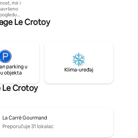
ost, mir i
 savršeno
Plage Le Crotoy
erojatnim
otkrijte
omme s
ana
 na
 bude
an parking u
Klima-uređaj
pu objekta
e Le Crotoy
La Carré Gourmand
Preporučuje 31 lokalac