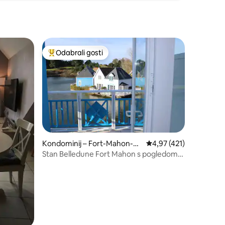
Odabrali gosti
Među najviše rangiranima s oznakom „Odabrali gosti”
Kondominij – Fort-Mahon-Pl
Prosječna ocjena: 4,97/
4,97 (421)
age
Stan Belledune Fort Mahon s pogledom
na jezero!