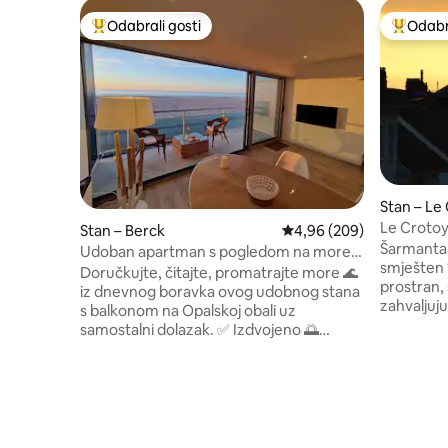
Odabrali gosti
Odabra
Među najviše rangiranima s oznakom „Odabrali gosti”
Među naj
Stan – Le
Le Crotoy
Stan – Berck
Prosječna ocjena: 4,96/5
4,96 (209)
plaže
Šarmantan
Udoban apartman s pogledom na more s
smješten 1
balkonom i garažom
Doručkujte, čitajte, promatrajte more 🌊
prostran,
iz dnevnog boravka ovog udobnog stana
zahvaljuj
s balkonom na Opalskoj obali uz
udobnom k
samostalni dolazak. ✅ Izdvojeno 🌅
velikom 
Pogled na more od 180° 🪟 Veliki erker i
hladnjak
balkon od 6 m² 🚗Privatna garaža (1
pločom za
mjesto) 📶Wi-Fi + pametni TV
rotiraju
✨Renovirani stan od 54 m², udoban i
pećnicom,
svijetao, s profinjenim uređenjem. 🏖️Sve
za kavu N
je na pješačkoj udaljenosti: plaža,