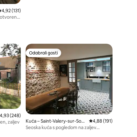
rosječna ocjena: 4,92/5, recenzija: 131
4,92 (131)
 otvoreno
Odabrali gosti
Odabrali gosti
rosječna ocjena: 4,93/5, recenzija: 248
4,93 (248)
Kuća – Saint-Valery-sur-Som
Prosječna ocjena: 4,88/
4,88 (191)
en, zaljev
me
Seoska kuća s pogledom na zaljev
renovirana sa stilom i šarmom 8 p.