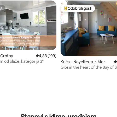
st
Odabrali gosti
st
Među najviše rangiranima s oz
, recenzija: 212
 Crotoy
Prosječna ocjena: 4,83/5, recenzija: 199
4,83 (199)
m od plaže, kategorija 3*
Kuća – Noyelles-sur-Mer
P
Gite in the heart of the Bay o
Noyelles sur mer