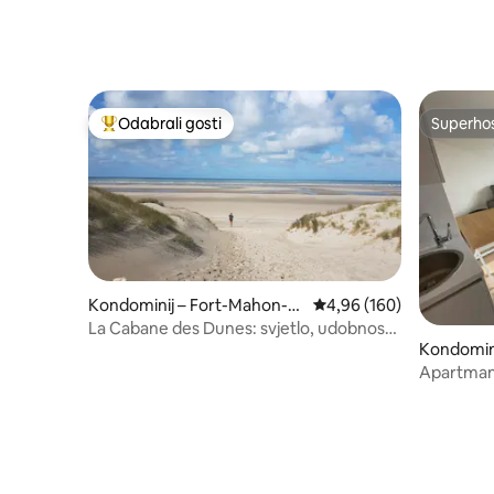
Odabrali gosti
Superho
Među najviše rangiranima s oznakom „Odabrali gosti”
Superho
Kondominij – Fort-Mahon-Pl
Prosječna ocjena: 4,96/5
4,96 (160)
age
La Cabane des Dunes: svjetlo, udobnost i
Kondomini
plaža 3☆
Apartman 
Crotoy