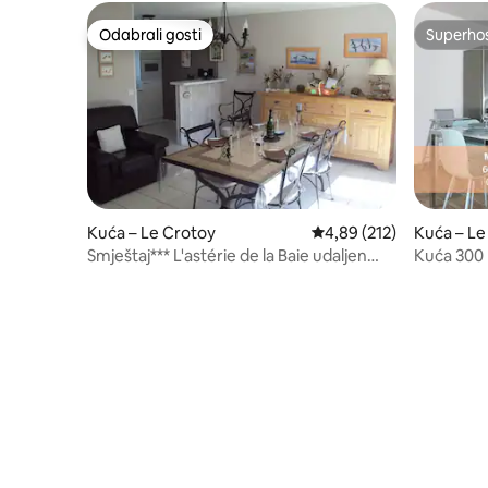
Odabrali gosti
Superho
Odabrali gosti
Superho
Kuća – Le Crotoy
Prosječna ocjena: 4,89/5
4,89 (212)
Kuća – Le
Smještaj*** L'astérie de la Baie udaljen
Kuća 300 
450 m od plaže.