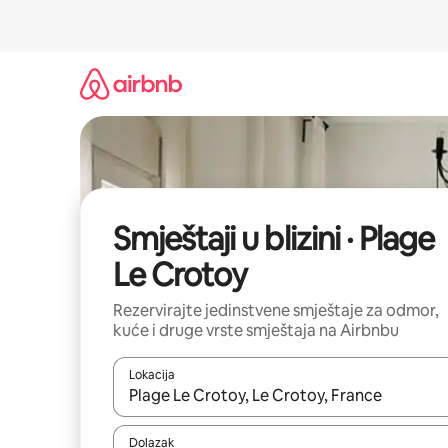
Prijeđi
na
sadržaj
Smještaji u blizini · Plage
Le Crotoy
Rezervirajte jedinstvene smještaje za odmor,
kuće i druge vrste smještaja na Airbnbu
Lokacija
Kada budu dostupni rezultati, moći ćete ih pregle
Dolazak