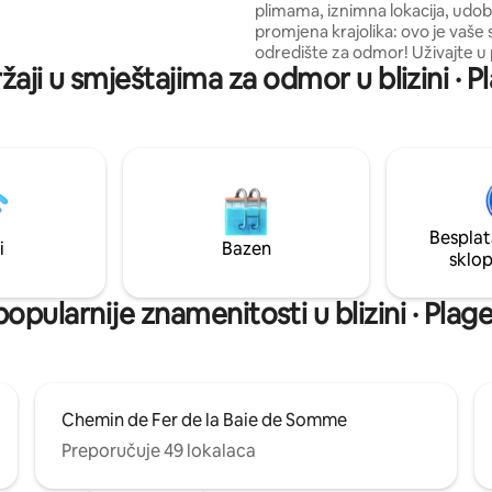
plimama, iznimna lokacija, udobn
su čišćenje, posteljina i
promjena krajolika: ovo je vaše
 za kupanje.
odredište za odmor! Uživajte u pogledu
žaji u smještajima za odmor u blizini · 
na zaljev, dolasku tuljana i nevj
svjetlima te otkrijte ili ponovno 
veličanstveni zaljev Baie de S
vrhunske lokacije. Sadržaji i visoka razina
udobnosti ovog prekrasnog st
pobrinut će se da vam boravak
vrhunskoj lokaciji u Le Crotoyu
izniman.
Besplat
i
Bazen
sklo
popularnije znamenitosti u blizini · Plag
Chemin de Fer de la Baie de Somme
Preporučuje 49 lokalaca