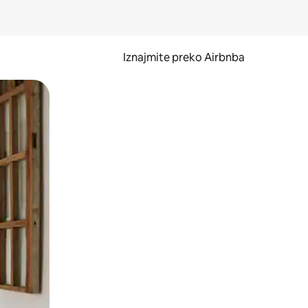
Iznajmite preko Airbnba
li prelaskom prstom po zaslonu.