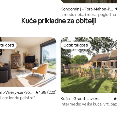
Kondominij – Fort-Mahon-Pla
P
ge
Između neba i mora, pogled na
Kuće prikladne za obitelji
more, zalazak sunca
li gosti
Odabrali gosti
više rangiranima s oznakom „Odabrali gosti”
Odabrali gosti
, recenzija: 353
int-Valery-sur-So
Prosječna ocjena: 4,98/5, recenzija: 220
4,98 (220)
L'atelier du peintre"
Kuća – Grand-Laviers
P
Intermède: velika kuća, vrt, baz