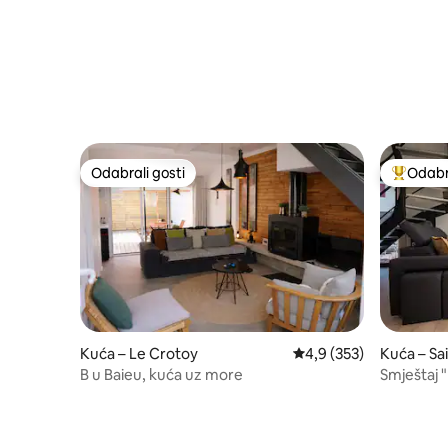
Odabrali gosti
Odabra
Odabrali gosti
Među naj
Kuća – Le Crotoy
Prosječna ocjena: 4,9/5
4,9 (353)
Kuća – Sa
mme
B u Baieu, kuća uz more
Smještaj "