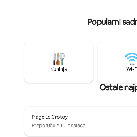
Uključeni 
trgovine, restorani, kasino… i šetnja do
posteljina
mjesta gdje možete promatrati tuljane
(ovisno o morskim mjenama). 👶
Popularni sadr
Prikladno za bebe: sklopivi krevetić +
stolica za hranjenje
Kuhinja
Wi-F
Ostale naj
Plage Le Crotoy
Preporučuje 10 lokalaca