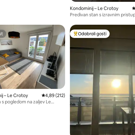
Kondominij – Le Crotoy
P
Predivan stan s izravnim prist
zaljevu Somme
st
Odabrali gosti
st
Među najviše rangiranima s oz
, recenzija: 160
j – Le Crotoy
Prosječna ocjena: 4,89/5, recenzija: 212
4,89 (212)
s pogledom na zaljev Le