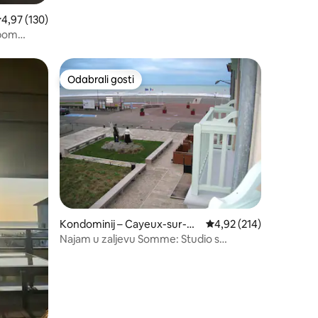
rosječna ocjena: 4,97/5, recenzija: 130
4,97 (130)
upom
Odabrali gosti
nakom „Odabrali gosti”
Odabrali gosti
Kondominij – Cayeux-sur-M
Prosječna ocjena: 4,92/
4,92 (214)
er
Najam u zaljevu Somme: Studio s
pogledom na more