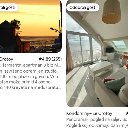
li gosti
Odabrali gosti
više rangiranima s oznakom „Odabrali gosti”
Odabrali gosti
 Crotoy
Prosječna ocjena: 4,89/5, recenzija: 265
4,89 (265)
: šarmantni apartman u blizini
, recenzija: 209
, savršeno opremljen studio,
00 m od plaže i trgovina. Vrlo
 stan može primiti 4 osobe
ući 140 kreveta na međuspratu i
abrioletu. Kuhinjski prostor s
radnom površinom,
om/zamrzivačem, keramičkom
 kuhanje s 4 plamenika,
Kondominij – Le Crotoy
P
ćom pećnicom, mikrovalnom
Panoramski pogled na zaljev 
 perilicom posuđa, aparatom
Jedinstven!
Pogledi koji oduzimaju dah i mije
espresso i kuhalom za vodu.