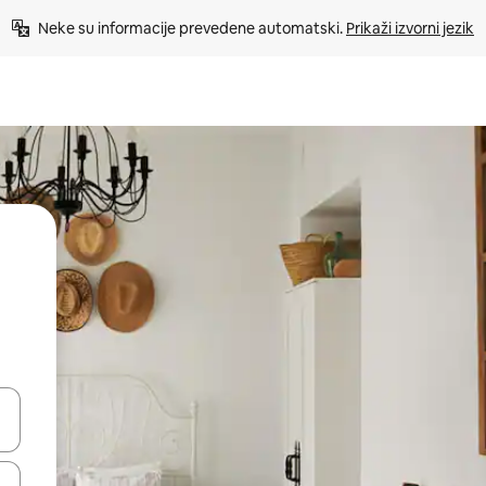
Neke su informacije prevedene automatski. 
Prikaži izvorni jezik
dati koristeći se strelicama prema gore i prema dolje, kao i dodirom i