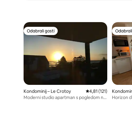
Odabrali gosti
Odabrali
Odabrali gosti
Odabrali
Kondominij – Le Crotoy
Prosječna ocjena: 4,81/
4,81 (121)
Kondomini
Moderni studio apartman s pogledom na
Horizon d
more u Le Crotoyu.
od 180°