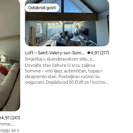
Kuća u ni
Odabrali gosti
Odabral
Odabrali gosti
Odabral
centar gr
dvorište
Svijetla,
savršeno
ulice Cro
50 metara
metara. 
kuhinja u
stropa, o
Loft – Saint-Valery-sur-Som
Prosječna ocjena: 4,91/
4,91 (217)
prilično 
me
Smještaj u skandinavskom stilu, s
2 male či
pogledom na zaljev
Usvojite stav čahure U srcu zaljeva
posteljina
Somme – vrlo lijep, autentičan, topao i
životu u 
dizajnerski stan. Posteljina i ručnici su
blizu!
osigurani. Doplata od 50 EUR za 1 kućnog
ljubimca. Obavezno ga 🐾🐶 prijavite. 😜
Ova potpuno obnovljena seoska kućica
od 120 M2 nudi prekrasne količine, kao i
panoramski pogled na zaljev s kojeg se
nalaze tuljani. Smješten u podnožju
trgovina i tržnice, sve što trebate učiniti
rosječna ocjena: 4,91/5, recenzija: 241
4,91 (241)
jest spustiti automobil i prošetati.
Somme:
njaju se s