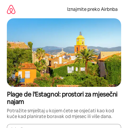
Prijeđi
na
Iznajmite preko Airbnba
sadržaj
Plage de l'Estagnol: prostori za mjesečni
najam
Potražite smještaj u kojem ćete se osjećati kao kod
kuće kad planirate boravak od mjesec ili više dana.