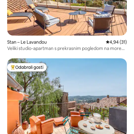
Stan – Le Lavandou
Prosječna ocje
4,94 (31)
Veliki studio-apartman s prekrasnim pogledom na more
Domaine du Soleil
Odabrali gosti
Među najviše rangiranima s oznakom „Odabrali gosti”