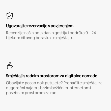
Ugovarajte rezervacije s povjerenjem
Recenzije naših pouzdanih gostiju i podrška 0 – 24
tijekom čitavog boravka u smještaju.
Smještaji s radnim prostorom za digitalne nomade
Obavljate posao dok putujete? Pronađite smještaj za
dugoročni najam s brzim bežičnim internetom i
posebnim prostorom za rad.