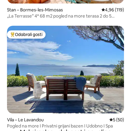
Stan – Bormes-les-Mimosas
Prosječna ocjen
4,96 (119)
„La Terrasse” 4* 68 m2 pogled na more terasa 2 do 5
osoba
Odabrali gosti
Među najviše rangiranima s oznakom „Odabrali gosti”
Vila – Le Lavandou
Prosječna o
5 (50)
Pogled na more I Privatni grijani bazen I Udobno I Spa