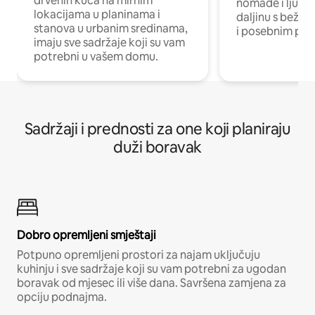
drvenih kuća na mirnim
nomade i ljude 
lokacijama u planinama i
daljinu s bežič
stanova u urbanim sredinama,
i posebnim pro
imaju sve sadržaje koji su vam
potrebni u vašem domu.
Sadržaji i prednosti za one koji planiraju
duži boravak
Dobro opremljeni smještaji
Potpuno opremljeni prostori za najam uključuju
kuhinju i sve sadržaje koji su vam potrebni za ugodan
boravak od mjesec ili više dana. Savršena zamjena za
opciju podnajma.