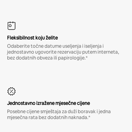
Fleksibilnost koju želite
Odaberite točne datume useljenja i iseljenja i
jednostavno ugovorite rezervaciju putem interneta,
bez dodatnih obveza ili papirologije.*
Jednostavno izražene mjesečne cijene
Posebne cijene smještaja za duži boravak i jedna
mjesečna rata bez dodatnih naknada.*