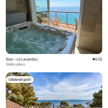
Stan – Le Lavandou
Prosječna
5 (5)
Veliko plavo
Odabrali gosti
Odabrali gosti