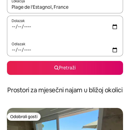
Lokacija
Kada budu dostupni rezultati, moći ćete ih pregledati koristeći
Dolazak
Odlazak
Pretraži
Prostori za mjesečni najam u bližoj okolici
Odabrali gosti
Odabrali gosti