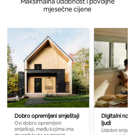
Maksimalna udobnost i povoljne
mjesečne cijene
Dobro opremljeni smještaji
Digitalni noma
ljudi
Ovi dobro opremljeni
smještaji, među kojima ima
Udobni smještaj