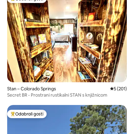
Među najviše rangiranima s oznakom „Odabrali gosti”
Stan – Colorado Springs
Prosječna oc
5 (201)
Secret BR - Prostrani rustikalni STAN s knjižnicom
Odabrali gosti
Među najviše rangiranima s oznakom „Odabrali gosti”