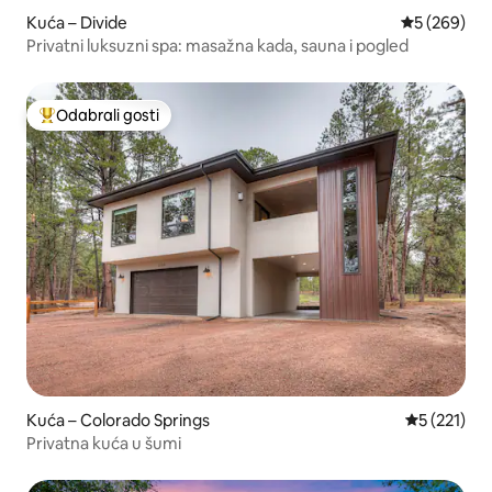
Kuća – Divide
Prosječna oc
5 (269)
Privatni luksuzni spa: masažna kada, sauna i pogled
Odabrali gosti
Među najviše rangiranima s oznakom „Odabrali gosti”
Kuća – Colorado Springs
Prosječna o
5 (221)
Privatna kuća u šumi