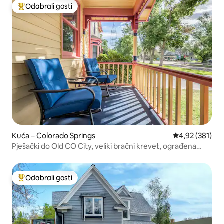
Odabrali gosti
Među najviše rangiranima s oznakom „Odabrali gosti”
Kuća – Colorado Springs
Prosječna ocjen
4,92 (381)
Pješački do Old CO City, veliki bračni krevet, ograđena
masažna kada
Odabrali gosti
Među najviše rangiranima s oznakom „Odabrali gosti”