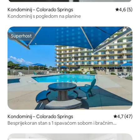
Kondominij – Colorado Springs
Prosječna o
4,6 (5)
Kondominij s pogledom na planine
Superhost
Superhost
Kondominij – Colorado Springs
Prosječna oc
4,7 (47)
Besprijekoran stan s 1 spavaćom sobom i bračnim
krevetom (širine 180 – 200 cm)