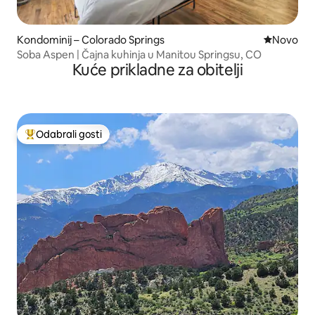
Kondominij – Colorado Springs
Novi smješ
Novo
Soba Aspen | Čajna kuhinja u Manitou Springsu, CO
Kuće prikladne za obitelji
Odabrali gosti
Među najviše rangiranima s oznakom „Odabrali gosti”