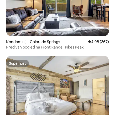
Kondominij – Colorado Springs
Prosječna ocjen
4,98 (367)
Predivan pogled na Front Range i Pikes Peak
Superhost
Superhost