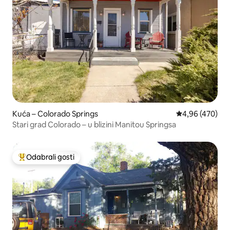
Kuća – Colorado Springs
Prosječna ocjen
4,96 (470)
Stari grad Colorado – u blizini Manitou Springsa
Odabrali gosti
Među najviše rangiranima s oznakom „Odabrali gosti”