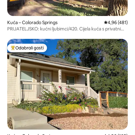
Kuća – Colorado Springs
Prosječna ocjen
4,96 (481)
PRIJATELJSKO: kućni ljubimci/420. Cijela kuća s privatnim
ograđenim dvorištem.
Odabrali gosti
Među najviše rangiranima s oznakom „Odabrali gosti”