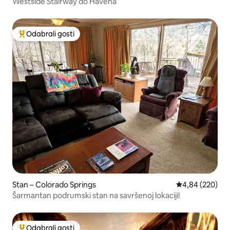
Westside Stairway do Havena
Odabrali gosti
Među najviše rangiranima s oznakom „Odabrali gosti”
Stan – Colorado Springs
Prosječna ocjen
4,84 (220)
Šarmantan podrumski stan na savršenoj lokaciji!
Odabrali gosti