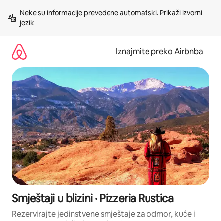
Prijeđi
Neke su informacije prevedene automatski. 
Prikaži izvorni 
na
jezik
sadržaj
Iznajmite preko Airbnba
Smještaji u blizini · Pizzeria Rustica
Rezervirajte jedinstvene smještaje za odmor, kuće i