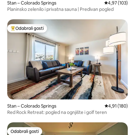
Stan – Colorado Springs
Prosječna ocjen
4,97 (103)
Planinsko zelenilo i privatna sauna | Predivan pogled
Odabrali gosti
Među najviše rangiranima s oznakom „Odabrali gosti”
Stan – Colorado Springs
Prosječna ocjen
4,91 (180)
Red Rock Retreat: pogled na ognjište i golf teren
Odabrali gosti
Odabrali gosti