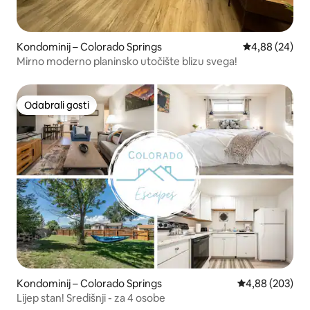
Kondominij – Colorado Springs
Prosječna ocje
4,88 (24)
Mirno moderno planinsko utočište blizu svega!
Odabrali gosti
Odabrali gosti
Kondominij – Colorado Springs
Prosječna ocjen
4,88 (203)
Lijep stan! Središnji - za 4 osobe