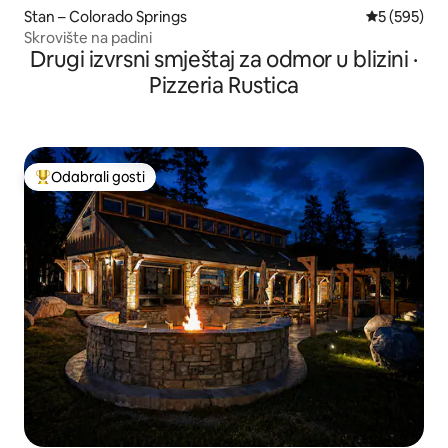
Stan – Colorado Springs
Prosječna oc
5 (595)
Skrovište na padini
Drugi izvrsni smještaj za odmor u blizini ·
Pizzeria Rustica
Odabrali gosti
Među najviše rangiranima s oznakom „Odabrali gosti”