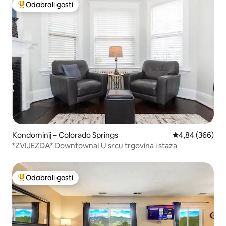
Odabrali gosti
Među najviše rangiranima s oznakom „Odabrali gosti”
Kondominij – Colorado Springs
Prosječna ocjen
4,84 (366)
*ZVIJEZDA* Downtowna! U srcu trgovina i staza
Odabrali gosti
Među najviše rangiranima s oznakom „Odabrali gosti”