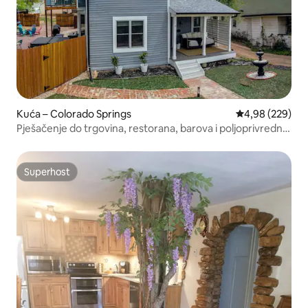
Kuća – Colorado Springs
Prosječna ocjen
4,98 (229)
Pješačenje do trgovina, restorana, barova i poljoprivredne
tržnice
Superhost
Superhost