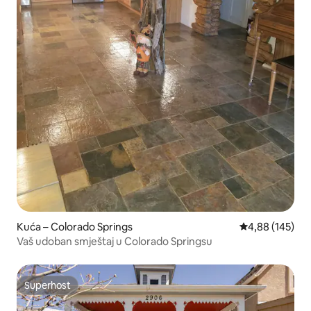
Kuća – Colorado Springs
Prosječna ocjen
4,88 (145)
Vaš udoban smještaj u Colorado Springsu
Superhost
Superhost