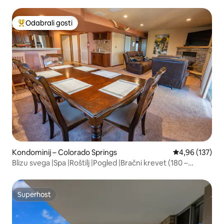
Odabrali gosti
Među najviše rangiranima s oznakom „Odabrali gosti”
Kondominij – Colorado Springs
Prosječna ocjen
4,96 (137)
Blizu svega |Spa |Roštilj |Pogled |Bračni krevet (180 –
220 cm)
Superhost
Superhost