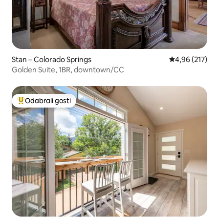
Stan – Colorado Springs
Prosječna ocjen
4,96 (217)
Golden Suite, 1BR, downtown/CC
Odabrali gosti
Među najviše rangiranima s oznakom „Odabrali gosti”