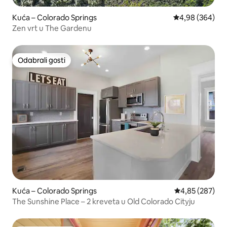
Kuća – Colorado Springs
Prosječna ocjen
4,98 (364)
Zen vrt u The Gardenu
Odabrali gosti
Odabrali gosti
Kuća – Colorado Springs
Prosječna ocjen
4,85 (287)
The Sunshine Place – 2 kreveta u Old Colorado Cityju