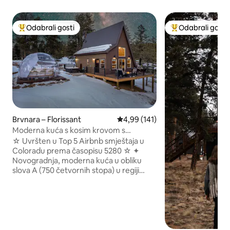
Odabrali gosti
Odabrali gosti
Među najviše rangiranima s oznakom „Odabrali gosti”
Među najviše ran
Brvnara – Florissant
Prosječna ocjena: 4,99/5, recenzi
4,99 (141)
Moderna kuća s kosim krovom s
masažnom kadom + kupola za
☆ Uvršten u Top 5 Airbnb smještaja u
promatranje zvijezda
Coloradu prema časopisu 5280 ☆ ✦
Novogradnja, moderna kuća u obliku
slova A (750 četvornih stopa) u regiji
Pikes Peak ✦ Dvije udobne spavaće sobe
(uključujući loft) ✦ Privatna masažna
kada ✦ Kupola za promatranje zvijezda
✦ Slikovita šumovita parcela s mirnim
pogledom ✦ Jednostavan pristup
lokalitetu Fossil Beds, trima državnim