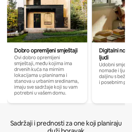
Dobro opremljeni smještaji
Digitalni noma
ljudi
Ovi dobro opremljeni
smještaji, među kojima ima
Udobni smještaj
drvenih kuća na mirnim
nomade i ljude 
lokacijama u planinama i
daljinu s bežič
stanova u urbanim sredinama,
i posebnim pro
imaju sve sadržaje koji su vam
potrebni u vašem domu.
Sadržaji i prednosti za one koji planiraju
duži boravak