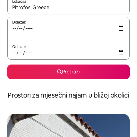
Lokacija
Kada budu dostupni rezultati, moći ćete ih pregledati koristeći
Dolazak
Odlazak
Pretraži
Prostori za mjesečni najam u bližoj okolici