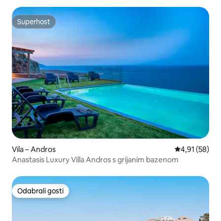
Superhost
Superhost
Vila – Andros
Prosječna ocje
4,91 (58)
Anastasis Luxury Villa Andros s grijanim bazenom
Odabrali gosti
Odabrali gosti