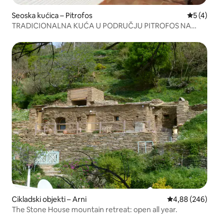
Seoska kućica – Pitrofos
Prosječna
5 (4)
TRADICIONALNA KUĆA U PODRUČJU PITROFOS NA
OTOKU ANDROS
Cikladski objekti – Arni
Prosječna ocjen
4,88 (246)
The Stone House mountain retreat: open all year.