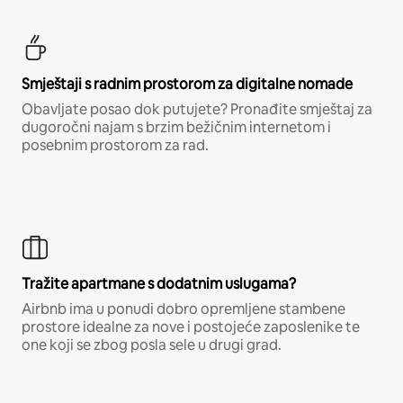
Smještaji s radnim prostorom za digitalne nomade
Obavljate posao dok putujete? Pronađite smještaj za
dugoročni najam s brzim bežičnim internetom i
posebnim prostorom za rad.
Tražite apartmane s dodatnim uslugama?
Airbnb ima u ponudi dobro opremljene stambene
prostore idealne za nove i postojeće zaposlenike te
one koji se zbog posla sele u drugi grad.