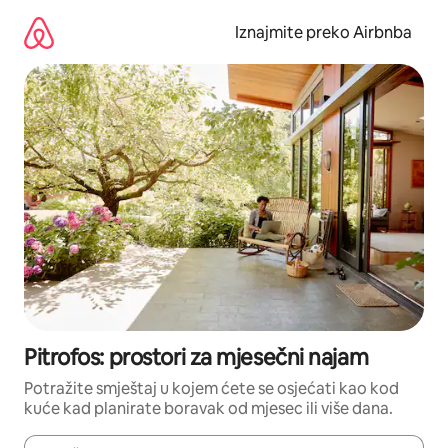
Prijeđi
na
Iznajmite preko Airbnba
sadržaj
Pitrofos: prostori za mjesečni najam
Potražite smještaj u kojem ćete se osjećati kao kod
kuće kad planirate boravak od mjesec ili više dana.