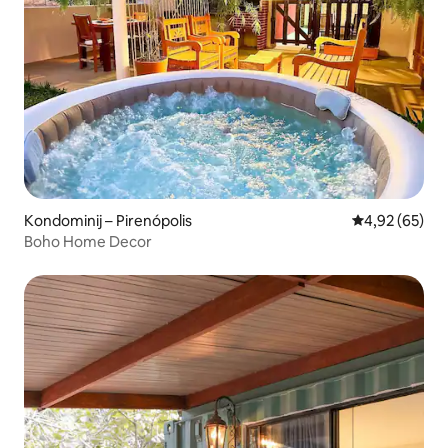
Kondominij – Pirenópolis
Prosječna ocje
4,92 (65)
Boho Home Decor