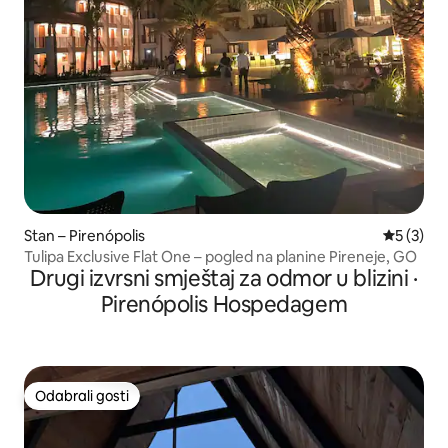
Stan – Pirenópolis
Prosječna
5 (3)
Tulipa Exclusive Flat One – pogled na planine Pireneje, GO
Drugi izvrsni smještaj za odmor u blizini ·
Pirenópolis Hospedagem
Odabrali gosti
Odabrali gosti