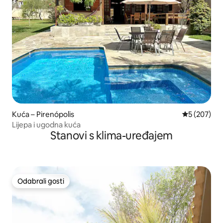
Kuća – Pirenópolis
Prosječna oc
5 (207)
Lijepa i ugodna kuća
Stanovi s klima-uređajem
Odabrali gosti
Odabrali gosti