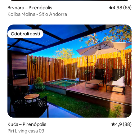
Brvnara – Pirenópolis
Prosječna ocje
4,98 (65)
Koliba Molina - Sitio Andorra
Odabrali gosti
Odabrali gosti
Kuća – Pirenópolis
Prosječna ocj
4,9 (88)
Piri Living casa 09