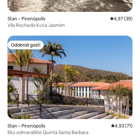
Stan – Pirenópolis
Prosječna ocje
4,97 (39)
Vila Rochedo Kuća Jasmim
Odabrali gosti
Odabrali gosti
Stan – Pirenópolis
Prosječna ocje
4,93 (71)
Eko odmaralište Quinta Santa Barbara