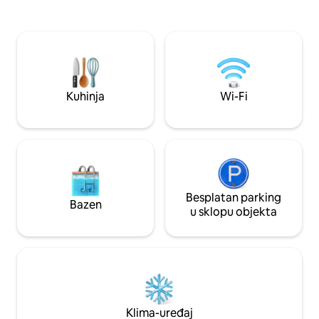
(160x200), pomoćni krevet i klima-
godine (postoji za
uređaj. Televizijska soba s kaučem na
ljubimce i djecu), vi
razvlačenje i Wi-Fi mrežom. Kuhinja
Mirna i sigurna lok
otvorenog tipa opremljena priborom i
Esmeraldi, blizu v
uređajima Prostor za rekreaciju s
od Igreja Matriz. 
kupaonicom, roštiljem, bazenom
grijanim na solarnu energiju (10 m2) i
Kuhinja
Wi-Fi
kompletom stolova i stolica.
Besplatan parking
Bazen
u sklopu objekta
Klima-uređaj