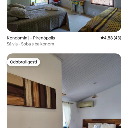
Kondominij – Pirenópolis
Prosječna ocje
4,88 (43)
Sálvia - Soba s balkonom
Odabrali gosti
Odabrali gosti