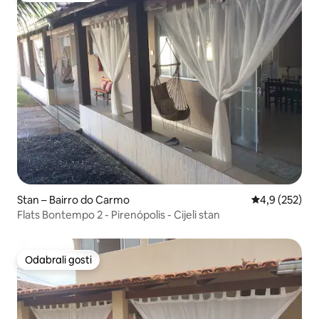
Stan – Bairro do Carmo
Prosječna ocje
4,9 (252)
Flats Bontempo 2 - Pirenópolis - Cijeli stan
Odabrali gosti
Odabrali gosti