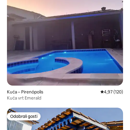
Kuća – Pirenópolis
Prosječna ocjen
4,97 (120)
Kuća vrt Emerald
Odabrali gosti
Odabrali gosti