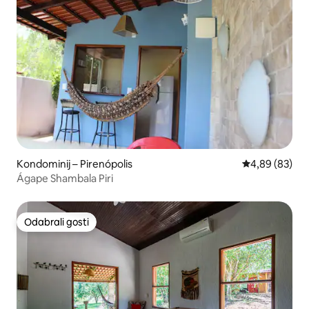
Kondominij – Pirenópolis
Prosječna ocje
4,89 (83)
Ágape Shambala Piri
Odabrali gosti
Odabrali gosti