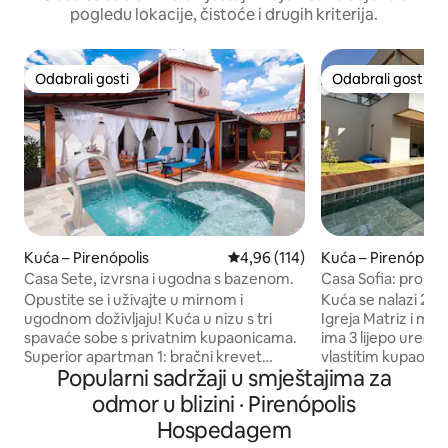
pogledu lokacije, čistoće i drugih kriterija.
Odabrali gosti
Odabrali gosti
Odabrali gosti
Odabrali gosti
Kuća – Pirenópolis
Prosječna ocjena: 4,96/5, recenz
4,96 (114)
Kuća – Pirenópolis
Casa Sete, izvrsna i ugodna s bazenom.
Casa Sofia: prostr
grijanim bazenom
Opustite se i uživajte u mirnom i
Kuća se nalazi 2,5 
ugodnom doživljaju! Kuća u nizu s tri
Igreja Matriz i mož
spavaće sobe s privatnim kupaonicama.
ima 3 lijepo uređe
Superior apartman 1: bračni krevet
vlastitim kupaonic
Popularni sadržaji u smještajima za
(širine 180 – 200 cm), klima-uređaj, TV i
(Queen), 1 bračni k
balkon. Superior apartman 2: bračni
jednu osobu) i 1 T
odmor u blizini · Pirenópolis
krevet (queen-size), klima-uređaj.
razvlačenje (sve s
Hospedagem
Apartman 3 u prizemlju: bračni krevet
Grijani bazen za o