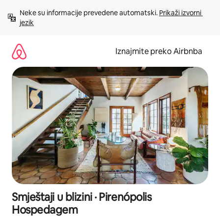
Prijeđi
Neke su informacije prevedene automatski. 
Prikaži izvorni 
na
jezik
sadržaj
Iznajmite preko Airbnba
Smještaji u blizini · Pirenópolis
Hospedagem