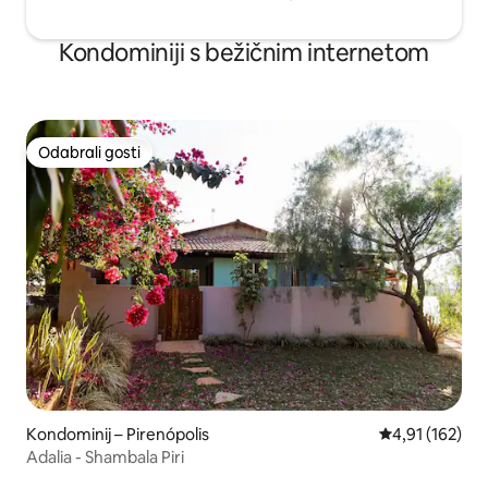
Kondominiji s bežičnim internetom
Odabrali gosti
Odabrali gosti
Kondominij – Pirenópolis
Prosječna ocjen
4,91 (162)
Adalia - Shambala Piri