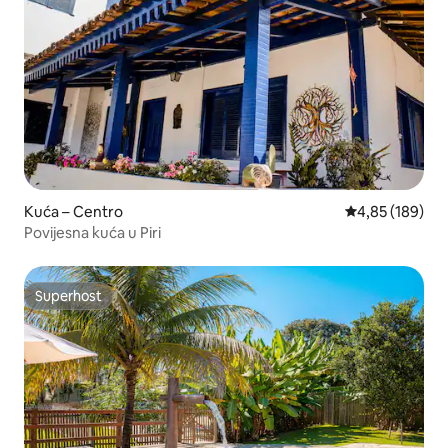
Kuća – Centro
Prosječna ocjen
4,85 (189)
Povijesna kuća u Piri
Superhost
Superhost