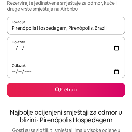
Rezervirajte jedinstvene smještaje za odmor, kuće i
druge vrste smještaja na Airbnbu
Lokacija
Kada budu dostupni rezultati, moći ćete ih pregledati koristeći
Dolazak
Odlazak
Pretraži
Najbolje ocijenjeni smještaji za odmor u
blizini · Pirenópolis Hospedagem
Gosti su se složili: ti smještaji imaju visoke ocjene u