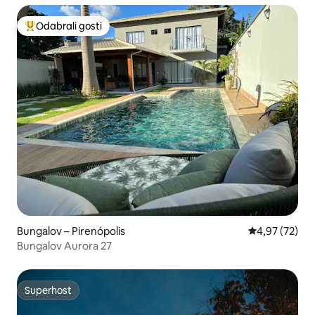
Odabrali gosti
Među najviše rangiranima s oznakom „Odabrali gosti”
Bungalov – Pirenópolis
Prosječna ocje
4,97 (72)
Bungalov Aurora 27
Superhost
Superhost