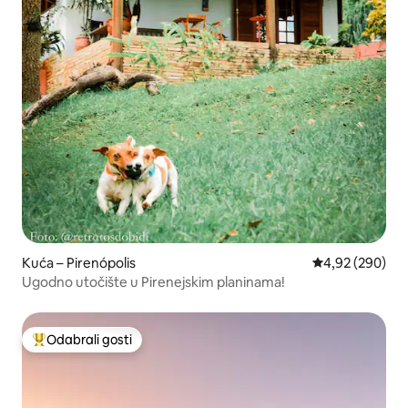
Kuća – Pirenópolis
Prosječna ocjen
4,92 (290)
Ugodno utočište u Pirenejskim planinama!
Odabrali gosti
Među najviše rangiranima s oznakom „Odabrali gosti”