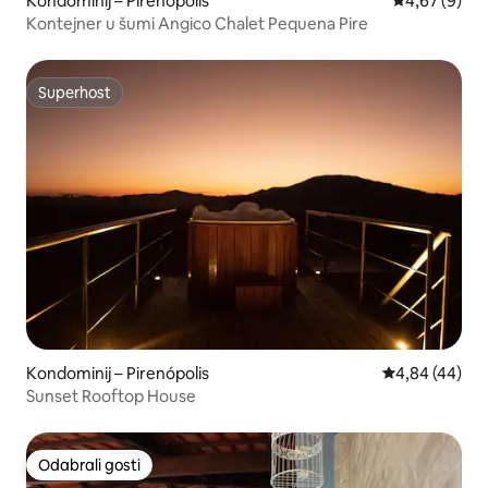
Kondominij – Pirenópolis
Prosječna ocj
4,67 (9)
Kontejner u šumi Angico Chalet Pequena Pire
Superhost
Superhost
Kondominij – Pirenópolis
Prosječna ocje
4,84 (44)
Sunset Rooftop House
Odabrali gosti
Odabrali gosti