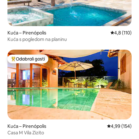
Kuća – Pirenópolis
Prosječna ocj
4,8 (110)
Kuća s pogledom na planinu
Odabrali gosti
Među najviše rangiranima s oznakom „Odabrali gosti”
Kuća – Pirenópolis
Prosječna ocjen
4,99 (154)
Casa M Vila Zizito