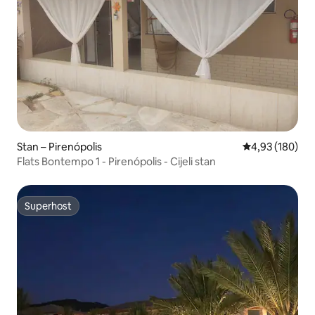
Stan – Pirenópolis
Prosječna ocjen
4,93 (180)
Flats Bontempo 1 - Pirenópolis - Cijeli stan
Superhost
Superhost