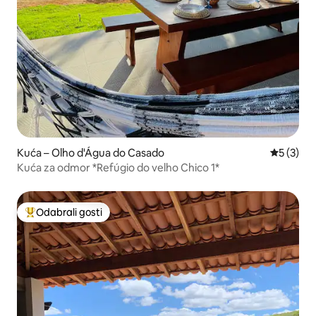
Kuća – Olho d'Água do Casado
Prosječna
5 (3)
Kuća za odmor *Refúgio do velho Chico 1*
Odabrali gosti
Među najviše rangiranima s oznakom „Odabrali gosti”