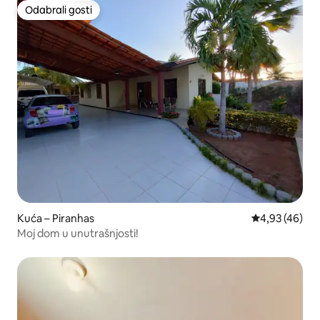
Odabrali gosti
Odabrali gosti
Kuća – Piranhas
Prosječna ocje
4,93 (46)
Moj dom u unutrašnjosti!