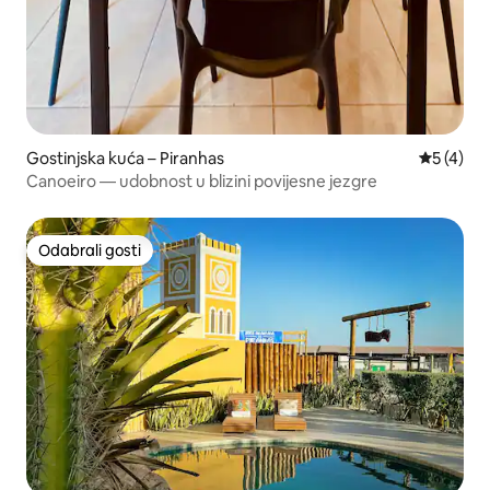
Gostinjska kuća – Piranhas
Prosječna
5 (4)
Canoeiro — udobnost u blizini povijesne jezgre
Odabrali gosti
Odabrali gosti