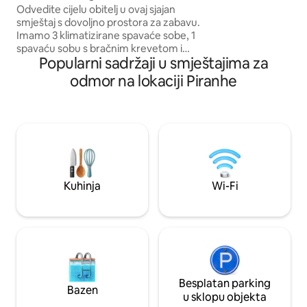
udobnost, jednost
Odvedite cijelu obitelj u ovaj sjajan
Ovdje ćete se vi i 
smještaj s dovoljno prostora za zabavu.
hladu stabala indij
Imamo 3 klimatizirane spavaće sobe, 1
bosi uz rijeku i bit
spavaću sobu s bračnim krevetom i
sunca koji sjaji u vo
Popularni sadržaji u smještajima za
krevetom za jednu osobu, 1 spavaću
sobu sa apartmanom i bračnim
odmor na lokaciji Piranhe
krevetom, 1 spavaću sobu s bračnim
krevetom, bazen, garažu, roštilj, stol, TV,
Wi-Fi, 2 kupaonice koje su 1 apartman, 3
bračna kreveta, 1 krevet za jednu osobu,
2 madraca, hladnjak, štednjak,
mikrovalna pećnica, perilica za rublje,
posteljina, ručnici, stolne stolice vanjska
ulica koja se dobro nalazi pored dvorišta
Kuhinja
Wi-Fi
forrug.
Besplatan parking
Bazen
u sklopu objekta