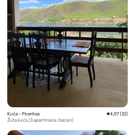
Kuća – Piranhas
Prosječna ocje
4,97 (32)
Žuta kuća (3 apartmana i bazen)