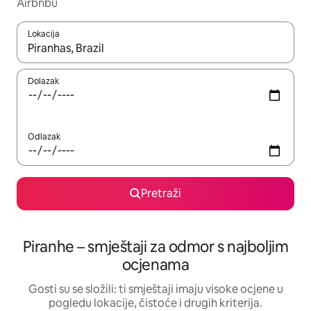
Airbnbu
Lokacija
Kada budu dostupni rezultati, moći ćete ih pregledati koristeći
Dolazak
Odlazak
Pretraži
Piranhe – smještaji za odmor s najboljim
ocjenama
Gosti su se složili: ti smještaji imaju visoke ocjene u
pogledu lokacije, čistoće i drugih kriterija.