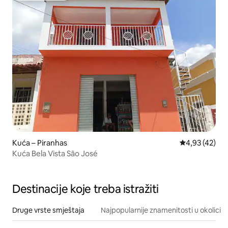
Kuća – Piranhas
Prosječna ocje
4,93 (42)
Kuća Bela Vista São José
Destinacije koje treba istražiti
Druge vrste smještaja
Najpopularnije znamenitosti u okolici