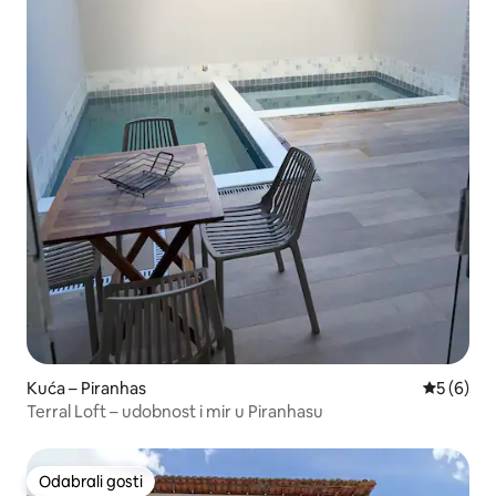
Kuća – Piranhas
Prosječna
5 (6)
Terral Loft – udobnost i mir u Piranhasu
Odabrali gosti
Odabrali gosti