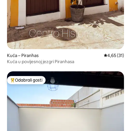
Kuća – Piranhas
Prosječna ocje
4,65 (31)
Kuća u povijesnoj jezgri Piranhasa
Odabrali gosti
Među najviše rangiranima s oznakom „Odabrali gosti”