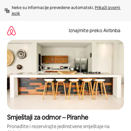
Prijeđi
Neke su informacije prevedene automatski. 
Prikaži izvorni 
na
jezik
sadržaj
Iznajmite preko Airbnba
Smještaji za odmor – Piranhe
Pronađite i rezervirajte jedinstvene smještaje na