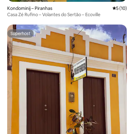
Kondominij – Piranhas
Prosječna 
5 (10)
Casa Zé Rufino – Volantes do Sertão – Ecoville
Superhost
Superhost