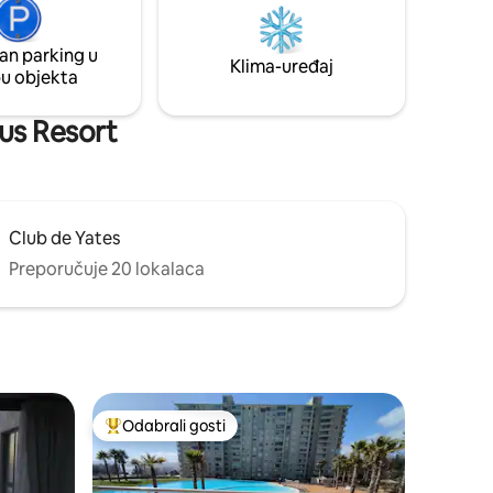
kućne ljubimce Samo 110 km od Santiaga i
h: 18 min.
Valparaísa 30 km od doline Casablanca
an parking u
Klima-uređaj
pu objekta
rus Resort
Club de Yates
Preporučuje 20 lokalaca
Odabrali gosti
Među najviše rangiranima s oznakom „Odabrali gosti”