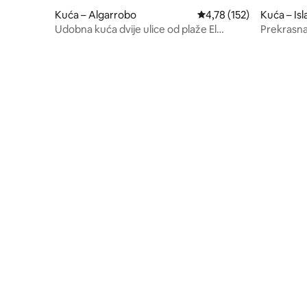
Kuća – Algarrobo
Prosječna ocjena: 4,78/5
4,78 (152)
Kuća – Is
Udobna kuća dvije ulice od plaže El
Prekrasna
Canelo
Tralca