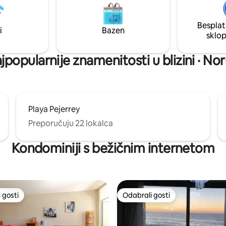
Neruda House: 5 min. - Playa Punta de
Tralca : 8 min. - Algarrobo Beac
Besplat
i
Bazen
sklo
jpopularnije znamenitosti u blizini · No
Playa Pejerrey
Preporučuju 22 lokalca
Kondominiji s bežičnim internetom
 gosti
Odabrali gosti
 gosti
Odabrali gosti