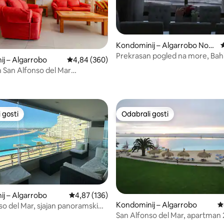
Kondominij – Algarrobo Nort
P
e
Prekrasan pogled na more, Bah
j – Algarrobo
Prosječna ocjena: 4,84/5, recenzija: 360
4,84 (360)
Rosas
San Alfonso del Mar
, recenzija: 205
aran pogled
 gosti
Odabrali gosti
 gosti
Odabrali gosti
j – Algarrobo
Prosječna ocjena: 4,87/5, recenzija: 136
4,87 (136)
Kondominij – Algarrobo
P
so del Mar, sjajan panoramski
San Alfonso del Mar, apartman
. kat