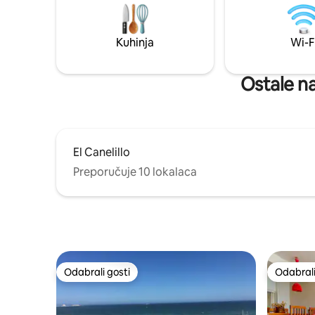
istraživanje! Gostinjska kuća ima više od
70 kvalitetnih modernih sadržaja, u njoj
mogu spavati 2 osobe, čista je i svijetla te
Kuhinja
Wi-F
ima šarmantan izgled. Mogu se naručiti i
obroci.
Ostale na
El Canelillo
Preporučuje 10 lokalaca
Odabrali gosti
Odabrali
Odabrali gosti
Odabrali