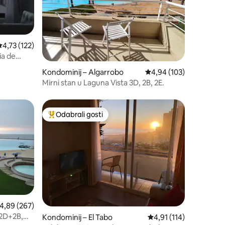
rosječna ocjena: 4,73/5, recenzija: 122
4,73 (122)
ia de
Kondominij – Algarrobo
Prosječna ocjena: 4,94/
4,94 (103)
Mirni stan u Laguna Vista 3D, 2B, 2E.
Odabrali gosti
Među najviše rangiranima s oznakom „Odabrali gosti”
rosječna ocjena: 4,89/5, recenzija: 267
4,89 (267)
 2D+2B,
Kondominij – El Tabo
Prosječna ocjena: 4,91/
4,91 (114)