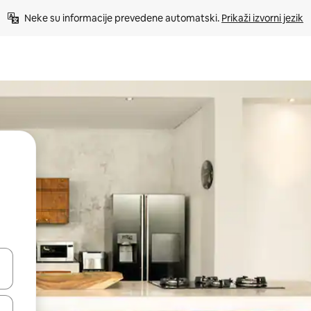
Neke su informacije prevedene automatski. 
Prikaži izvorni jezik
dati koristeći se strelicama prema gore i prema dolje, kao i dodirom i