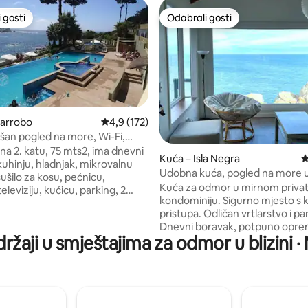
 gosti
Odabrali gosti
 gosti
Odabrali gosti
garrobo
Prosječna ocjena: 4,9/5, recenzija: 172
4,9 (172)
an pogled na more, Wi-Fi,
, 75 mts2, ima dnevni
5, recenzija: 127
Kuća – Isla Negra
P
kuhinju, hladnjak, mikrovalnu
Udobna kuća, pogled na more 
ušilo za kosu, pećnicu,
kondominiju.
Kuća za odmor u mirnom priv
eleviziju, kućicu, parking, 2
kondominiju. Sigurno mjesto s
, 2 spavaće sobe, glavnu
pristupa. Odličan vrtlarstvo i pa
, tri vanjska bazena, teretanu,
Dnevni boravak, potpuno opre
 roštilj, multi-sanch, praonicu
držaji u smještajima za odmor u blizini ·
kuhinja ( hladnjak, mikrovalna p
ivatnu uspinjaču s izravnim
pećnica). Glavna soba s 2 krevet
plaži, čuvare i sigurnost 24
kvadrata i druga soba s 2 krevet
aćanje od
kvadrata. Velika terasa s panoramskim
D za čišćenje, samo posuđe
pogledom na ocean. Opremlje
viti oprano. Ponesite plahte,
školjka Starlink Internet Atrakcije: - P
hranu.