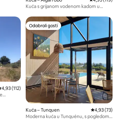
Kuća s grijanom vodenom kadom u
Algarrobo-Mirasolu
Odabrali gosti
Odabrali gosti
rosječna ocjena: 4,93/5, recenzija: 112
4,93 (112)
de
Kuća – Tunquen
Prosječna ocjena: 4,93
4,93 (73)
Moderna kuća u Tunquénu, s pogledom
na more.