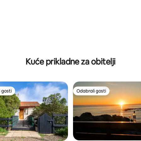
Kajak
, recenzija: 129
Kuće prikladne za obitelji
 gosti
Odabrali gosti
 gosti
Odabrali gosti