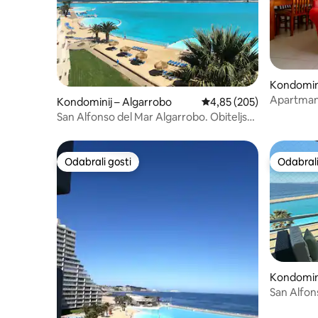
Kondomini
Apartman 
Kondominij – Algarrobo
Prosječna ocjena: 4,85/5
4,85 (205)
Spektakul
San Alfonso del Mar Algarrobo. Obiteljski
i ugodan
Odabrali gosti
Odabrali
Odabrali gosti
Odabrali
Kondomini
San Alfon
pogled - 6