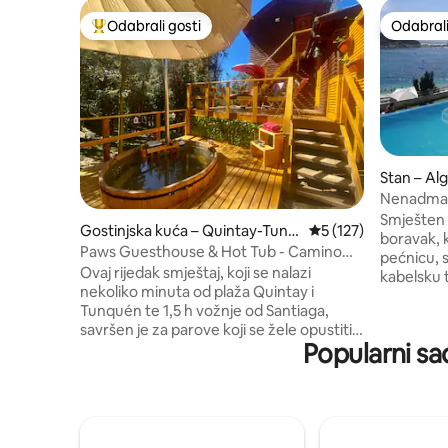
Odabrali gosti
Odabrali
Među najviše rangiranima s oznakom „Odabrali gosti”
Odabrali
Stan – Al
Nenadmaš
Canelillo
Smješten na 2. katu
Gostinjska kuća – Quintay-Tunq
Prosječna ocjena: 5/
5 (127)
boravak, 
uén
Paws Guesthouse & Hot Tub - Camino
pećnicu, s
Quintay-Tunquén
Ovaj rijedak smještaj, koji se nalazi
kabelsku t
nekoliko minuta od plaža Quintay i
kupaonice
Tunquén te 1,5 h vožnje od Santiaga,
kupaonicu
savršen je za parove koji se žele opustiti i
quincho za
Popularni sa
zabaviti. Vaša rezervacija uključuje
rublja, pr
privatnu gostinjsku kuću, korištenje
pristupom 
vanjske masažne kade, prostor za roštilj,
sata dnevno. Dodatno pl
parkiralište i vlastiti ulaz. To je savršeno
25 000 US
mjesto za odmor, proslavu neke posebne
treba osta
prigode, uživanje u prirodi, opuštanje i
ručnike i 