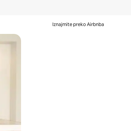
Iznajmite preko Airbnba
li prelaskom prstom po zaslonu.