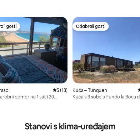
li gosti
Odabrali gosti
više rangiranima s oznakom „Odabrali gosti”
Odabrali gosti
/5, recenzija: 45
rasol
Prosječna ocjena: 5/5, recenzija: 13
5 (13)
Kuća – Tunquen
P
arobni odmor na 1 sat i 20
Kuća s 3 sobe u Fundo la Boca 
 Sgta.
Tunquén
Stanovi s klima-uređajem