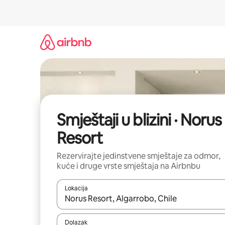
Prijeđi
na
sadržaj
Smještaji u blizini · Norus
Resort
Rezervirajte jedinstvene smještaje za odmor,
kuće i druge vrste smještaja na Airbnbu
Lokacija
Kada budu dostupni rezultati, moći ćete ih pregle
Dolazak