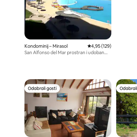
Kondominij – Mirasol
Prosječna ocjena: 4,95/5
4,95 (129)
San Alfonso del Mar prostran i udoban
apartman
Odabrali gosti
Odabrali
Odabrali gosti
Odabrali