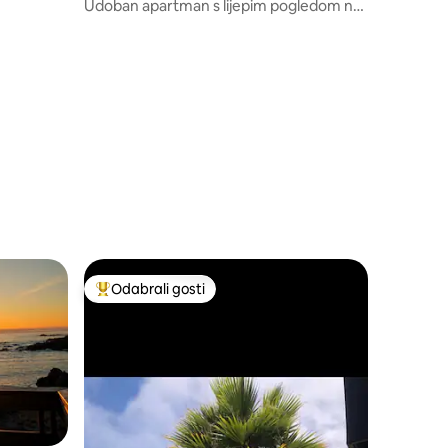
Udoban apartman s lijepim pogledom na
more
Odabrali gosti
Među najviše rangiranima s oznakom „Odabrali gosti”