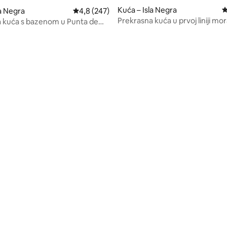
Kuća – Isla Negra
P
, recenzija: 152
la Negra
Prosječna ocjena: 4,8/5, recenzija: 247
4,8 (247)
Prekrasna kuća u prvoj liniji mo
 kuća s bazenom u Punta de