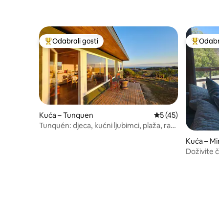
Odabrali gosti
Odabra
Među najviše rangiranima s oznakom „Odabrali gosti”
Među naj
Kuća – Tunquen
Prosječna ocjena: 5
5 (45)
Tunquén: djeca, kućni ljubimci, plaža, rad
na daljinu
Kuća – Mi
Doživite č
minuta od