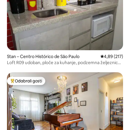
Stan – Centro Histórico de São Paulo
Prosječna ocjen
4,89 (217)
Loft R09 udoban, ploče za kuhanje, podzemna željeznica,
klima-uređaj
Odabrali gosti
Među najviše rangiranima s oznakom „Odabrali gosti”