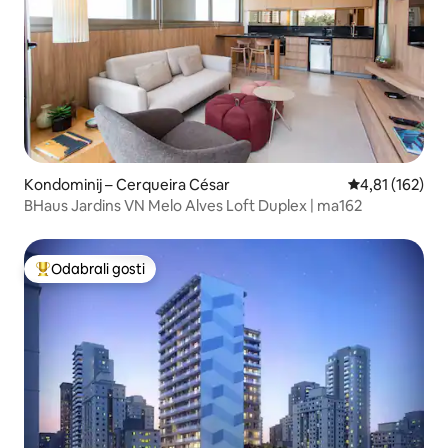
Kondominij – Cerqueira César
Prosječna ocjen
4,81 (162)
BHaus Jardins VN Melo Alves Loft Duplex | ma162
Odabrali gosti
Među najviše rangiranima s oznakom „Odabrali gosti”