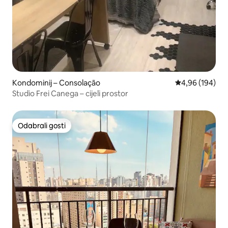
Kondominij – Consolação
Prosječna ocjen
4,96 (194)
Studio Frei Canega – cijeli prostor
Odabrali gosti
Odabrali gosti