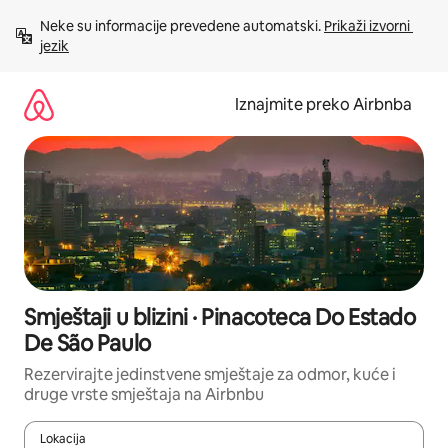
Prijeđi
Neke su informacije prevedene automatski. 
Prikaži izvorni 
na
jezik
sadržaj
Iznajmite preko Airbnba
Smještaji u blizini · Pinacoteca Do Estado
De São Paulo
Rezervirajte jedinstvene smještaje za odmor, kuće i
druge vrste smještaja na Airbnbu
Lokacija