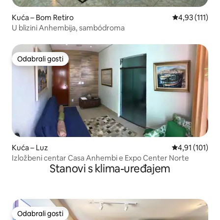
Kuća – Bom Retiro
Prosječna ocje
4,93 (111)
U blizini Anhembija, sambódroma
Odabrali gosti
Odabrali gosti
Kuća – Luz
Prosječna ocje
4,91 (101)
Izložbeni centar Casa Anhembi e Expo Center Norte
Stanovi s klima-uređajem
Odabrali gosti
Odabrali gosti