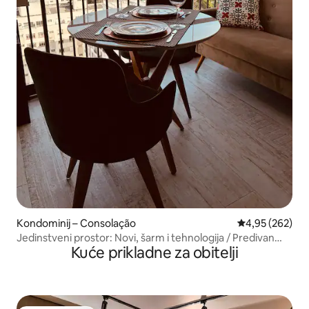
Kondominij – Consolação
Prosječna ocjen
4,95 (262)
Jedinstveni prostor: Novi, šarm i tehnologija / Predivan
Kuće prikladne za obitelji
pogled