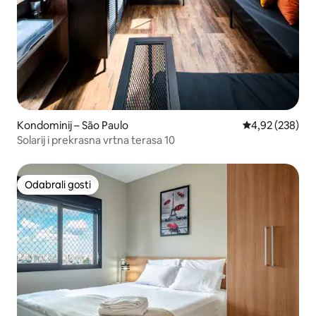
Kondominij – São Paulo
Prosječna ocjen
4,92 (238)
Solarij i prekrasna vrtna terasa 10
Odabrali gosti
Odabrali gosti