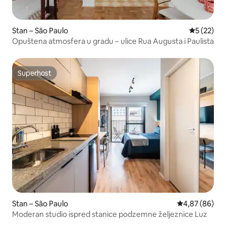
Stan – São Paulo
Prosječna 
5 (22)
Opuštena atmosfera u gradu – ulice Rua Augusta i Paulista
Superhost
Superhost
Stan – São Paulo
Prosječna ocje
4,87 (86)
Moderan studio ispred stanice podzemne željeznice Luz