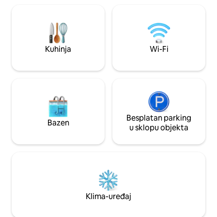
poslovne ljude ili male obitelji koje traže
glavnih atrakcija u centru
udobnost, praktičnost i jedan od najboljih
uređaj, TV od 55inč
pogleda u gradu.
kuhinju opremljen
ploču za kuhanje (
pećnicu i minibar.
Kuhinja
Wi-Fi
Besplatan parking
Bazen
u sklopu objekta
Klima-uređaj