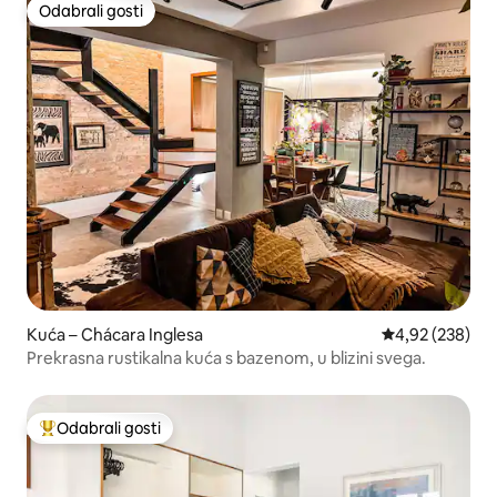
Odabrali gosti
Odabrali gosti
Kuća – Chácara Inglesa
Prosječna ocjen
4,92 (238)
Prekrasna rustikalna kuća s bazenom, u blizini svega.
Odabrali gosti
Među najviše rangiranima s oznakom „Odabrali gosti”