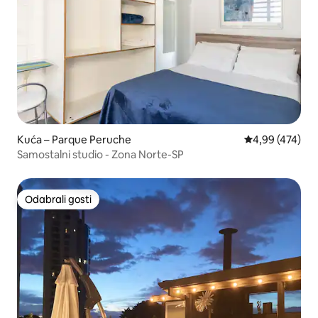
Kuća – Parque Peruche
Prosječna ocjen
4,99 (474)
Samostalni studio - Zona Norte-SP
Odabrali gosti
Odabrali gosti