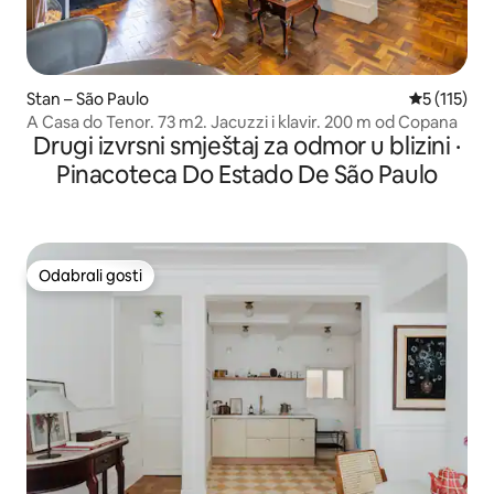
Stan – São Paulo
Prosječna o
5 (115)
A Casa do Tenor. 73 m2. Jacuzzi i klavir. 200 m od Copana
Drugi izvrsni smještaj za odmor u blizini ·
Pinacoteca Do Estado De São Paulo
Odabrali gosti
Odabrali gosti