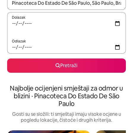
Kada budu dostupni rezultati, moći ćete ih pregledati koristeći
Dolazak
Odlazak
Pretraži
Najbolje ocijenjeni smještaji za odmor u
blizini · Pinacoteca Do Estado De São
Paulo
Gosti su se složili: ti smještaji imaju visoke ocjene u
pogledu lokacije, čistoće i drugih kriterija.