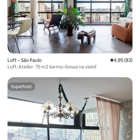
Loft – São Paulo
Prosječna ocje
4,95 (83)
Loft-Atelier: 75 m2 šarma i bossa na visini!
Superhost
Superhost