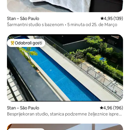
Stan – São Paulo
Prosječna ocjen
4,95 (139)
Šarmantni studio s bazenom • 5 minuta od 25. de Março
Odabrali gosti
Među najviše rangiranima s oznakom „Odabrali gosti”
Stan – São Paulo
Prosječna ocjen
4,96 (196)
Besprijekoran studio, stanica podzemne željeznice ispred,
zajedničko parkirno mjesto