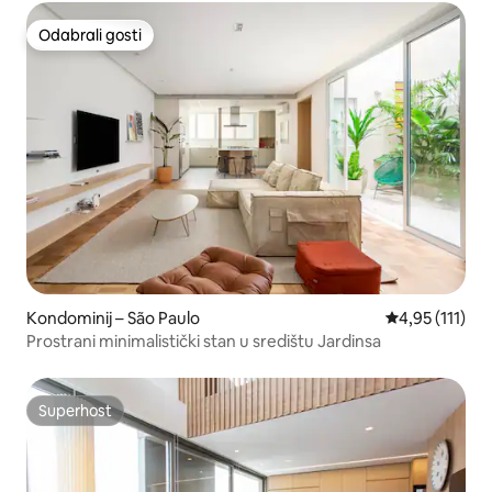
Odabrali gosti
Odabrali gosti
Kondominij – São Paulo
Prosječna ocje
4,95 (111)
Prostrani minimalistički stan u središtu Jardinsa
Superhost
Superhost