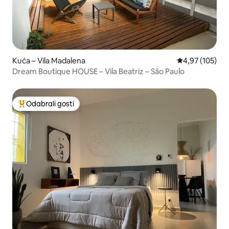
Kuća – Vila Madalena
Prosječna ocjen
4,97 (105)
Dream Boutique HOUSE – Vila Beatriz – São Paulo
Odabrali gosti
Među najviše rangiranima s oznakom „Odabrali gosti”