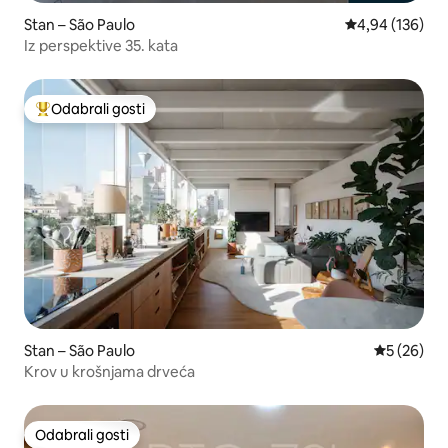
Stan – São Paulo
Prosječna ocjen
4,94 (136)
Iz perspektive 35. kata
Odabrali gosti
Među najviše rangiranima s oznakom „Odabrali gosti”
Stan – São Paulo
Prosječna o
5 (26)
Krov u krošnjama drveća
Odabrali gosti
Odabrali gosti