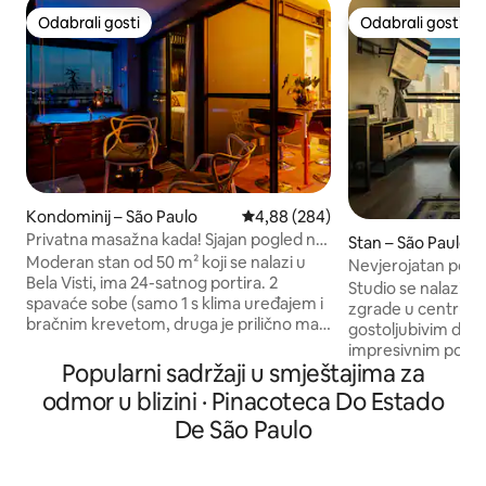
Odabrali gosti
Odabrali gosti
Odabrali gosti
Odabrali gosti
Kondominij – São Paulo
Prosječna ocjena: 4,88/5, recenzi
4,88 (284)
Privatna masažna kada! Sjajan pogled na
Stan – São Paulo
grad! Menvik Homes
Moderan stan od 50 m² koji se nalazi u
Nevjerojatan pogle
Bela Visti, ima 24-satnog portira. 2
Dizajnerski studio |
Studio se nalazi na
spavaće sobe (samo 1 s klima uređajem i
zgrade u centru, 
bračnim krevetom, druga je prilično mala
gostoljubivim diza
i može se koristiti kao ured, s kaučem na
impresivnim pogle
razvlačenje) i 1 kupaonica. S prekrasnim
Popularni sadržaji u smještajima za
prozora se možete d
pogledom sa svakog prozora, to je
Anhangabaú, povije
odmor u blizini · Pinacoteca Do Estado
odlično mjesto za rad i opuštanje.
antenama Av. Pauli
De São Paulo
Privatni mlazni bazen na balkonu
najljepših krajolika u 
fantastično je mjesto za uživanje u
zgrada u kojoj se 
pogledu na grad. Idealno za parove,
moguće je pješač