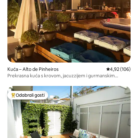
Kuća – Alto de Pinheiros
Prosječna ocjen
4,92 (106)
Prekrasna kuća s krovom, jacuzzijem i gurmanskim
prostorom
Odabrali gosti
Među najviše rangiranima s oznakom „Odabrali gosti”