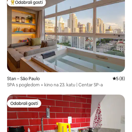
Odabrali gosti
Među najviše rangiranima s oznakom „Odabrali gosti”
Stan – São Paulo
Prosječna
5 (8)
SPA s pogledom + kino na 23. katu | Centar SP-a
Odabrali gosti
Odabrali gosti