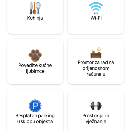
Kuhinja
Wi-Fi
Prostor za rad na
Povedite kućne
prijenosnom
ljubimce
računalu
Besplatan parking
Prostorija za
u sklopu objekta
vježbanje