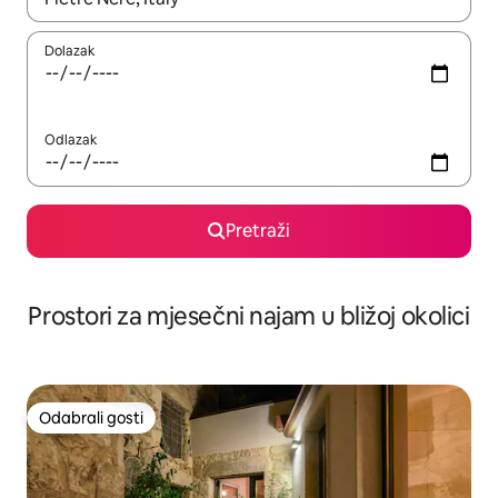
Dolazak
Odlazak
Pretraži
Prostori za mjesečni najam u bližoj okolici
Odabrali gosti
Odabrali gosti