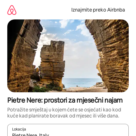
Prijeđi
na
Iznajmite preko Airbnba
sadržaj
Pietre Nere: prostori za mjesečni najam
Potražite smještaj u kojem ćete se osjećati kao kod
kuće kad planirate boravak od mjesec ili više dana.
Lokacija
Kada budu dostupni rezultati, moći ćete ih pregledati koristeći