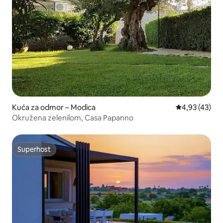
Kuća za odmor – Modica
Prosječna ocje
4,93 (43)
Okružena zelenilom, Casa Papanno
Superhost
Superhost