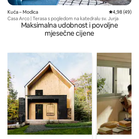
Kuća – Modica
Prosječna ocje
4,98 (49)
Casa Arco | Terasa s pogledom na katedralu sv. Jurja
Maksimalna udobnost i povoljne
mjesečne cijene