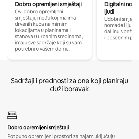
Dobro opremljeni smještaji
Digitalni noma
ljudi
Ovi dobro opremljeni
smještaji, među kojima ima
Udobni smještaj
drvenih kuća na mirnim
nomade i ljude 
lokacijama u planinama i
daljinu s bežič
stanova u urbanim sredinama,
i posebnim pro
imaju sve sadržaje koji su vam
potrebni u vašem domu.
Sadržaji i prednosti za one koji planiraju
duži boravak
Dobro opremljeni smještaji
Potpuno opremljeni prostori za najam uključuju