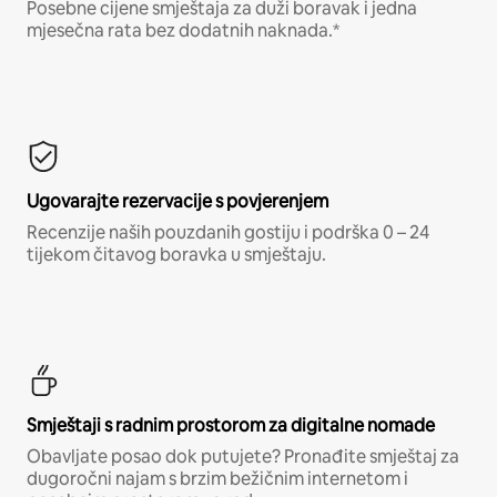
Posebne cijene smještaja za duži boravak i jedna
mjesečna rata bez dodatnih naknada.*
Ugovarajte rezervacije s povjerenjem
Recenzije naših pouzdanih gostiju i podrška 0 – 24
tijekom čitavog boravka u smještaju.
Smještaji s radnim prostorom za digitalne nomade
Obavljate posao dok putujete? Pronađite smještaj za
dugoročni najam s brzim bežičnim internetom i