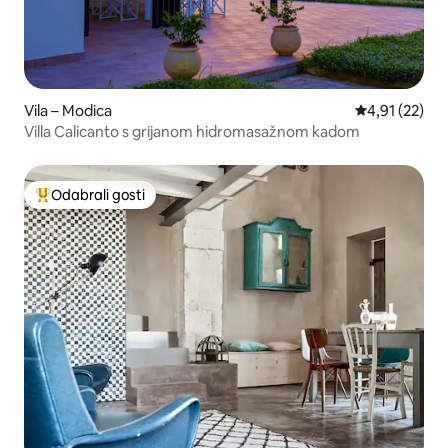
Vila – Modica
Prosječna ocje
4,91 (22)
Villa Calicanto s grijanom hidromasažnom kadom
Odabrali gosti
Među najviše rangiranima s oznakom „Odabrali gosti”