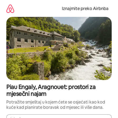
Prijeđi
na
Iznajmite preko Airbnba
sadržaj
Piau Engaly, Aragnouet: prostori za
mjesečni najam
Potražite smještaj u kojem ćete se osjećati kao kod
kuće kad planirate boravak od mjesec ili više dana.