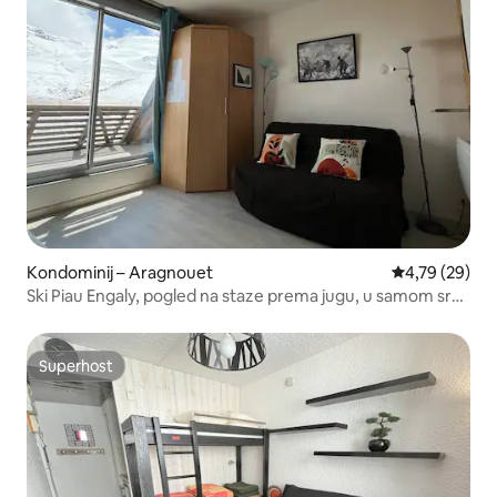
Kondominij – Aragnouet
Prosječna ocje
4,79 (29)
Ski Piau Engaly, pogled na staze prema jugu, u samom srcu
skijališta
Superhost
Superhost