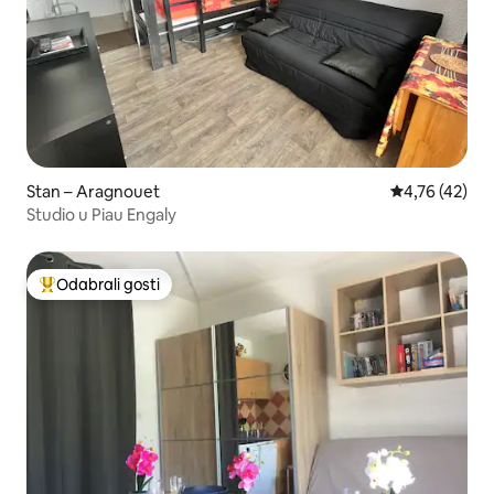
Stan – Aragnouet
Prosječna ocje
4,76 (42)
Studio u Piau Engaly
Odabrali gosti
Među najviše rangiranima s oznakom „Odabrali gosti”