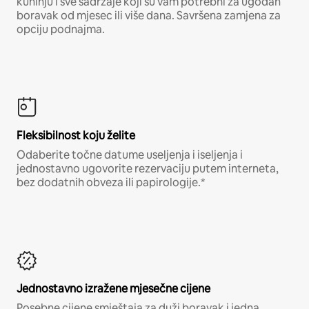
kuhinju i sve sadržaje koji su vam potrebni za ugodan
boravak od mjesec ili više dana. Savršena zamjena za
opciju podnajma.
Fleksibilnost koju želite
Odaberite točne datume useljenja i iseljenja i
jednostavno ugovorite rezervaciju putem interneta,
bez dodatnih obveza ili papirologije.*
Jednostavno izražene mjesečne cijene
Posebne cijene smještaja za duži boravak i jedna