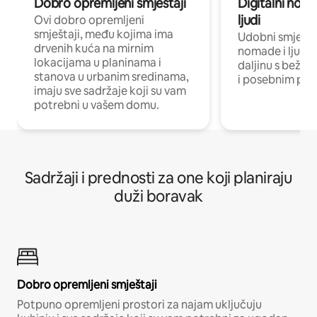
Dobro opremljeni smještaji
Digitalni noma
ljudi
Ovi dobro opremljeni
smještaji, među kojima ima
Udobni smještaj
drvenih kuća na mirnim
nomade i ljude 
lokacijama u planinama i
daljinu s bežič
stanova u urbanim sredinama,
i posebnim pro
imaju sve sadržaje koji su vam
potrebni u vašem domu.
Sadržaji i prednosti za one koji planiraju
duži boravak
Dobro opremljeni smještaji
Potpuno opremljeni prostori za najam uključuju