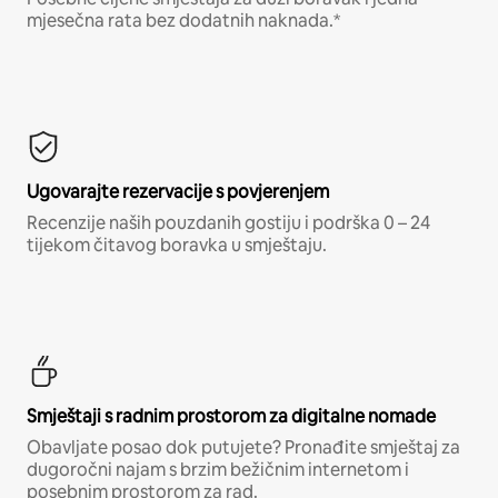
mjesečna rata bez dodatnih naknada.*
Ugovarajte rezervacije s povjerenjem
Recenzije naših pouzdanih gostiju i podrška 0 – 24
tijekom čitavog boravka u smještaju.
Smještaji s radnim prostorom za digitalne nomade
Obavljate posao dok putujete? Pronađite smještaj za
dugoročni najam s brzim bežičnim internetom i
posebnim prostorom za rad.