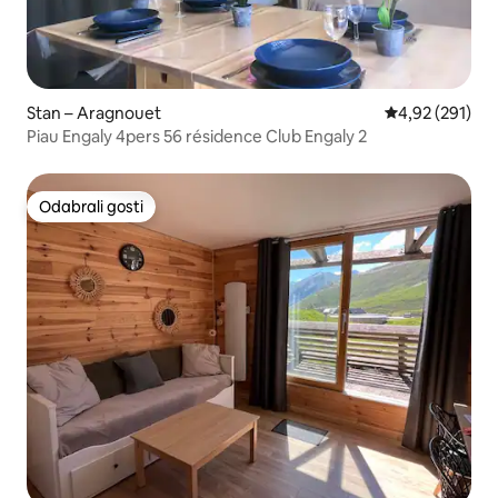
Stan – Aragnouet
Prosječna ocjen
4,92 (291)
Piau Engaly 4pers 56 résidence Club Engaly 2
Odabrali gosti
Odabrali gosti