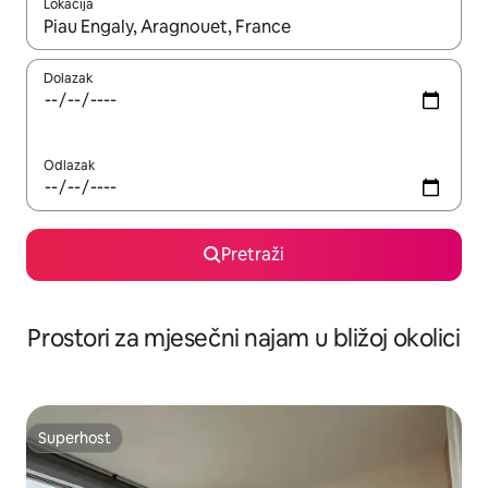
Lokacija
Kada budu dostupni rezultati, moći ćete ih pregledati koristeći
Dolazak
Odlazak
Pretraži
Prostori za mjesečni najam u bližoj okolici
Superhost
Superhost