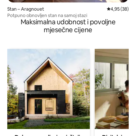
Stan – Aragnouet
Prosječna ocje
4,95 (38)
Potpuno obnovljen stan na samoj stazi
Maksimalna udobnost i povoljne
mjesečne cijene