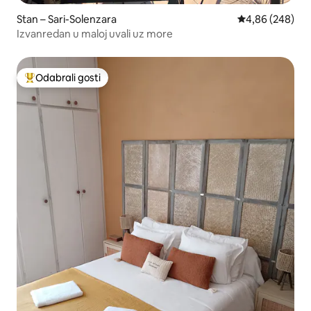
Stan – Sari-Solenzara
Prosječna ocjen
4,86 (248)
Izvanredan u maloj uvali uz more
Odabrali gosti
Među najviše rangiranima s oznakom „Odabrali gosti”