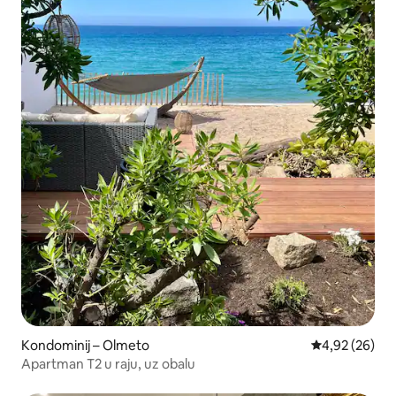
Kondominij – Olmeto
Prosječna ocje
4,92 (26)
Apartman T2 u raju, uz obalu