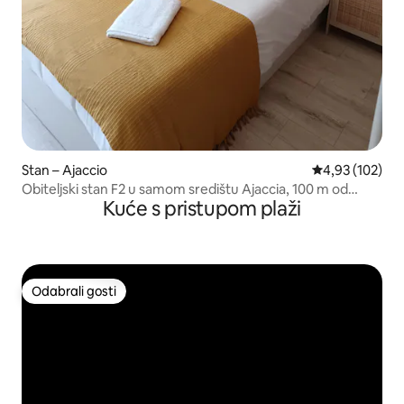
Stan – Ajaccio
Prosječna ocjen
4,93 (102)
Obiteljski stan F2 u samom središtu Ajaccia, 100 m od
Kuće s pristupom plaži
mora.
Odabrali gosti
Odabrali gosti