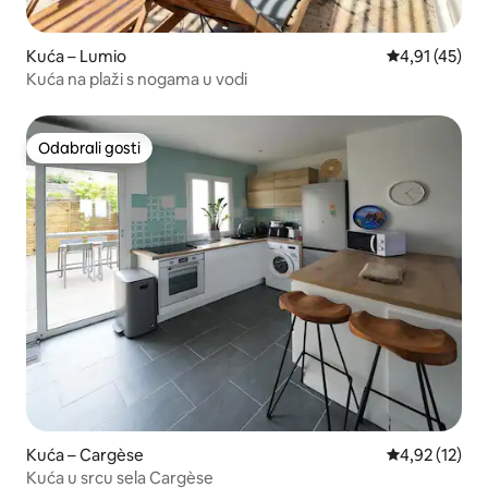
Kuća – Lumio
Prosječna ocj
4,91 (45)
Kuća na plaži s nogama u vodi
Odabrali gosti
Odabrali gosti
Kuća – Cargèse
Prosječna ocje
4,92 (12)
Kuća u srcu sela Cargèse