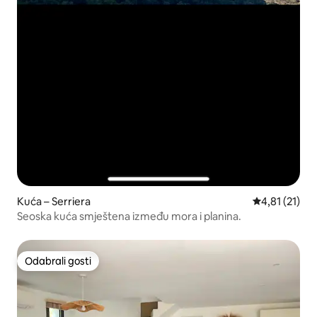
Kuća – Serriera
Prosječna ocj
4,81 (21)
Seoska kuća smještena između mora i planina.
Odabrali gosti
Odabrali gosti