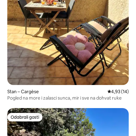
Stan – Cargèse
Prosječna ocje
4,93 (14)
Pogled na more i zalasci sunca, mir i sve na dohvat ruke
Odabrali gosti
Odabrali gosti