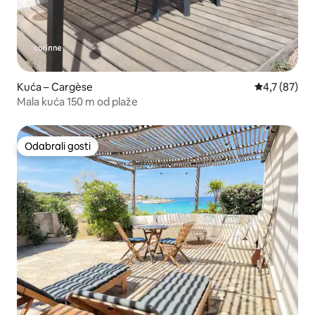
Kuća – Cargèse
Prosječna ocj
4,7 (87)
Mala kuća 150 m od plaže
Odabrali gosti
Odabrali gosti