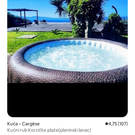
Kuća – Cargèse
Prosječna ocjen
4,75 (107)
Kućni rub Korzičke plaže(planinski lanac)