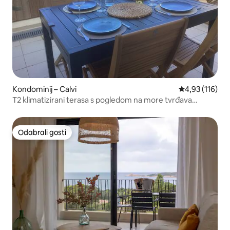
Kondominij – Calvi
Prosječna ocjen
4,93 (116)
T2 klimatizirani terasa s pogledom na more tvrđava
planina.
Odabrali gosti
Odabrali gosti