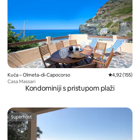
Kuća – Olmeta-di-Capocorso
Prosječna ocjen
4,92 (155)
Casa Massari
Kondominiji s pristupom plaži
Superhost
Superhost