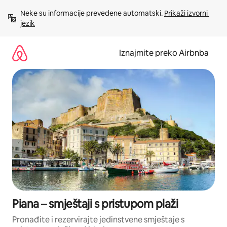
Prijeđi
Neke su informacije prevedene automatski. 
Prikaži izvorni 
na
jezik
sadržaj
Iznajmite preko Airbnba
Piana – smještaji s pristupom plaži
Pronađite i rezervirajte jedinstvene smještaje s