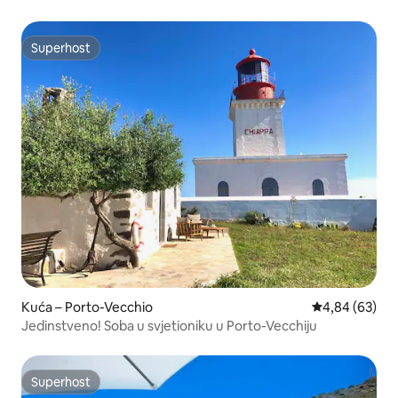
Superhost
Superhost
Kuća – Porto-Vecchio
Prosječna ocje
4,84 (63)
Jedinstveno! Soba u svjetioniku u Porto-Vecchiju
Superhost
Superhost