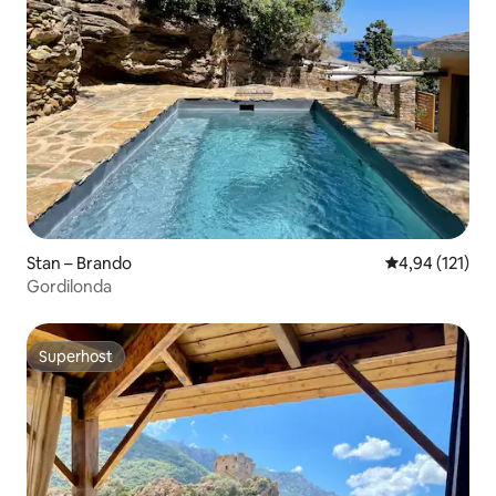
Stan – Brando
Prosječna ocjen
4,94 (121)
Gordilonda
Superhost
Superhost