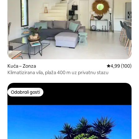
Kuća – Zonza
Prosječna ocjen
4,99 (100)
Klimatizirana vila, plaža 400 m uz privatnu stazu
Odabrali gosti
Odabrali gosti