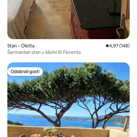
Stan – Oletta
Prosječna ocjen
4,97 (148)
Šarmantan stan u blizini St Florenta
Odabrali gosti
Odabrali gosti