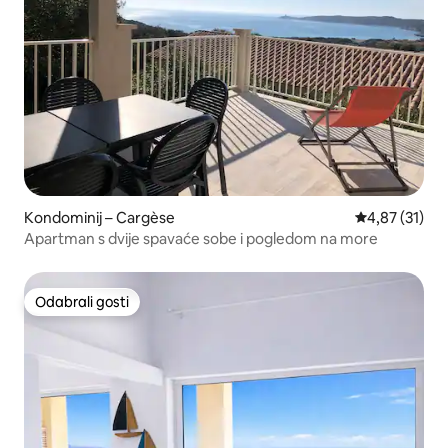
Kondominij – Cargèse
Prosječna ocje
4,87 (31)
Apartman s dvije spavaće sobe i pogledom na more
Odabrali gosti
Odabrali gosti