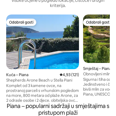
visoke ocjene u pogledu lokacije, čistoće i drugih
kriterija.
Odabrali gosti
Odabrali gosti
Odabrali gosti
Odabrali gosti
Smještaj – Piana
Obnovljeni mlin u
Kuća – Piana
Prosječna ocjena: 4,93/5, recenz
4,93 (121)
PIANA
Sigurna i tiha oaza
Shepherds Arone Beach u Stella Piani
Jedinstveno i čar
Komplet od 3 kamene ovce, na
bivši mlin za vod
prostranoj parceli s vrhunskim pogledom
Piana, UNESCO-ve 
na more, 800 metara od plaže Arone, za
njegov je vodopad 
2 odrasle osobe i 2 djece. obiteljska ovca
prirodnim bazenom
Piana – popularni sadržaji u smještajima s
s bračnim krevetom, druga s prostorom
za otkrivanje. Pian
za djecu, kupaonica, mala kuhinja i
pristupom plaži
sela na Korzici, ud
televizijski salon, treća u kojoj se nalazi