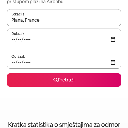
pristupom plaži na Airbnbu
Lokacija
Kada budu dostupni rezultati, moći ćete ih pregledati koristeći
Dolazak
Odlazak
Pretraži
Kratka statistika o smještajima za odmor