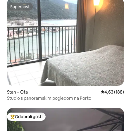
Superhost
Superhost
Stan – Ota
Prosječna ocjen
4,63 (188)
Studio s panoramskim pogledom na Porto
Odabrali gosti
Među najviše rangiranima s oznakom „Odabrali gosti”