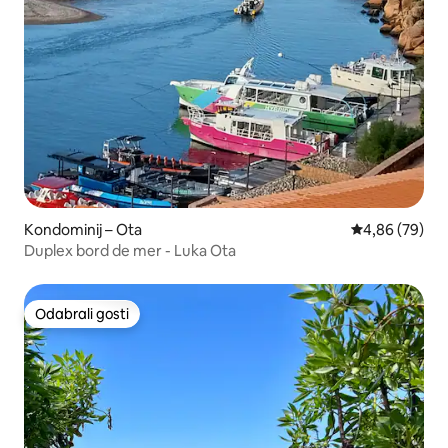
Kondominij – Ota
Prosječna ocje
4,86 (79)
Duplex bord de mer - Luka Ota
Odabrali gosti
Odabrali gosti