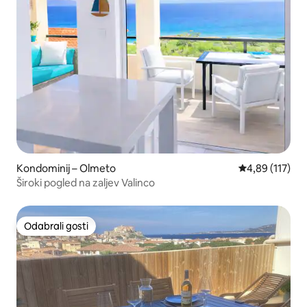
Kondominij – Olmeto
Prosječna ocjen
4,89 (117)
Široki pogled na zaljev Valinco
Odabrali gosti
Odabrali gosti