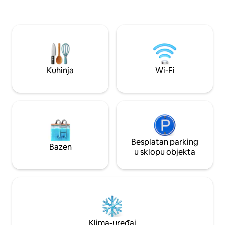
samostojeća kuća 
potpuno opremljena ljetna kuhinja i
na imanju od 1 hek
druga kupaonica. Velika terasa u sjeni s
prizemlju:dnevni b
roštiljem spaja 3 količine. Uživat ćete u
katu s vanjskim p
bazenu i njegovoj plaži s ležaljkama za
soba/WC/tuš kabi
sunčanje u apsolutno mirnom
okruženju...
Kuhinja
Wi-Fi
Besplatan parking
Bazen
u sklopu objekta
Klima-uređaj