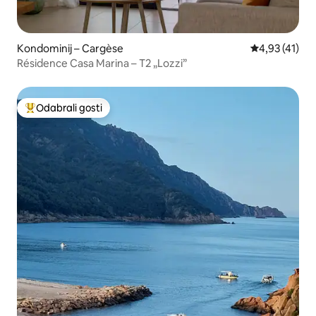
Kondominij – Cargèse
Prosječna ocj
4,93 (41)
Résidence Casa Marina – T2 „Lozzi”
Odabrali gosti
Među najviše rangiranima s oznakom „Odabrali gosti”