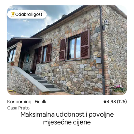
Odabrali gosti
Među najviše rangiranima s oznakom „Odabrali gosti”
Kondominij – Ficulle
Prosječna ocjen
4,98 (126)
Casa Prato
Maksimalna udobnost i povoljne
mjesečne cijene