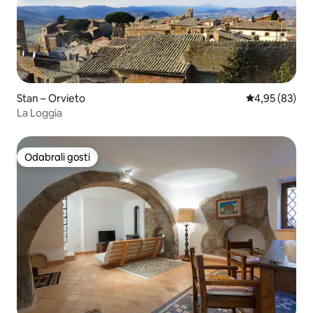
Stan – Orvieto
Prosječna ocje
4,95 (83)
La Loggia
Odabrali gosti
Odabrali gosti