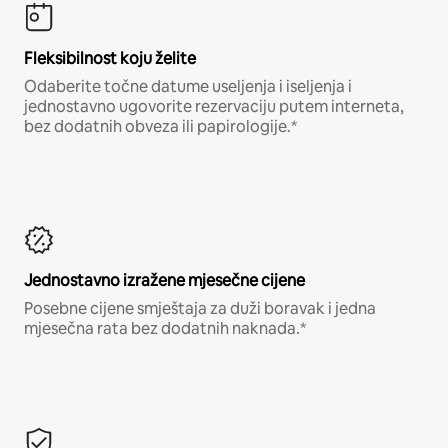
Fleksibilnost koju želite
Odaberite točne datume useljenja i iseljenja i
jednostavno ugovorite rezervaciju putem interneta,
bez dodatnih obveza ili papirologije.*
Jednostavno izražene mjesečne cijene
Posebne cijene smještaja za duži boravak i jedna
mjesečna rata bez dodatnih naknada.*