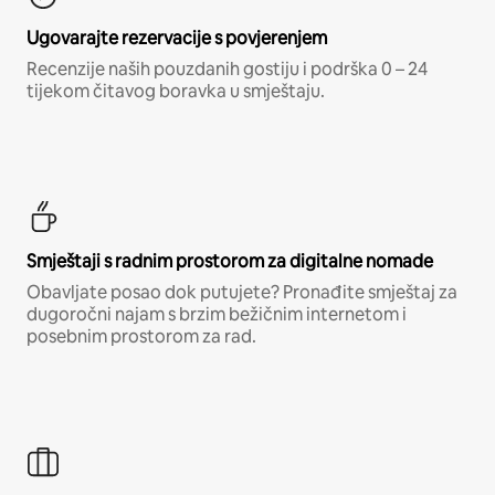
Ugovarajte rezervacije s povjerenjem
Recenzije naših pouzdanih gostiju i podrška 0 – 24
tijekom čitavog boravka u smještaju.
Smještaji s radnim prostorom za digitalne nomade
Obavljate posao dok putujete? Pronađite smještaj za
dugoročni najam s brzim bežičnim internetom i
posebnim prostorom za rad.