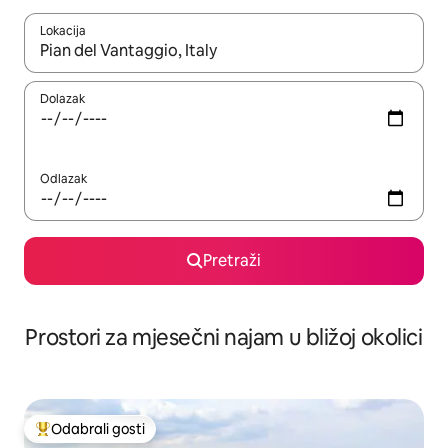
Lokacija
Kada budu dostupni rezultati, moći ćete ih pregledati koristeći
Dolazak
Odlazak
Pretraži
Prostori za mjesečni najam u bližoj okolici
Odabrali gosti
Među najviše rangiranima s oznakom „Odabrali gosti”