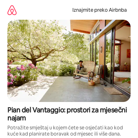
Prijeđi
na
Iznajmite preko Airbnba
sadržaj
Pian del Vantaggio: prostori za mjesečni
najam
Potražite smještaj u kojem ćete se osjećati kao kod
kuće kad planirate boravak od mjesec ili više dana.