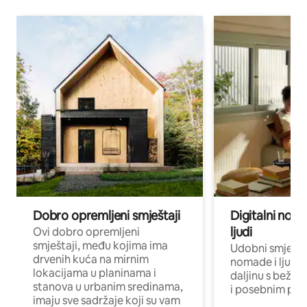
Dobro opremljeni smještaji
Digitalni noma
ljudi
Ovi dobro opremljeni
smještaji, među kojima ima
Udobni smještaj
drvenih kuća na mirnim
nomade i ljude 
lokacijama u planinama i
daljinu s bežič
stanova u urbanim sredinama,
i posebnim pro
imaju sve sadržaje koji su vam