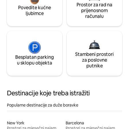
Prostor za rad na
Povedite kućne
prijenosnom
ljubimce
računalu
Stambeni prostori
Besplatan parking
za poslovne
u sklopu objekta
putnike
Destinacije koje treba istražiti
Popularne destinacije za duže boravke
New York
Barcelona
Prostori za mjesečni najam
Prostori za mjesečni najam