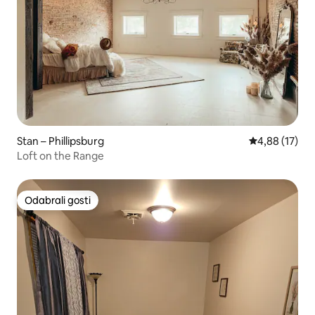
Stan – Phillipsburg
Prosječna ocje
4,88 (17)
Loft on the Range
Odabrali gosti
Odabrali gosti