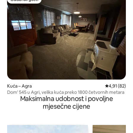
Odabrali gosti
Kuća – Agra
Prosječna ocje
4,91 (82)
Dom' 545 u Agri, velika kuća preko 1800 četvornih metara
Maksimalna udobnost i povoljne
mjesečne cijene