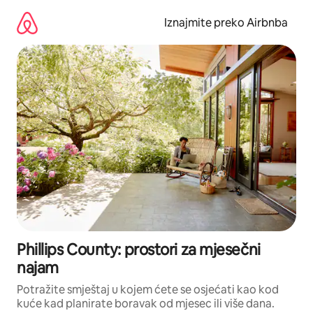
Prijeđi
na
Iznajmite preko Airbnba
sadržaj
Phillips County: prostori za mjesečni
najam
Potražite smještaj u kojem ćete se osjećati kao kod
kuće kad planirate boravak od mjesec ili više dana.