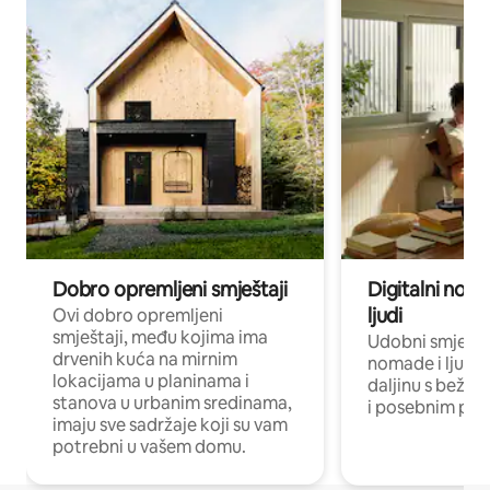
Dobro opremljeni smještaji
Digitalni noma
ljudi
Ovi dobro opremljeni
smještaji, među kojima ima
Udobni smještaj
drvenih kuća na mirnim
nomade i ljude 
lokacijama u planinama i
daljinu s bežič
stanova u urbanim sredinama,
i posebnim pro
imaju sve sadržaje koji su vam
potrebni u vašem domu.