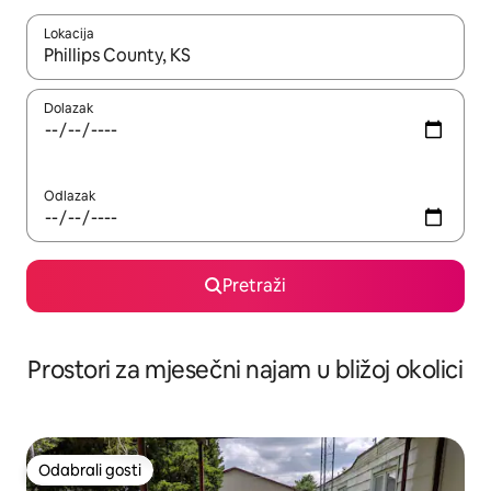
Lokacija
Kada budu dostupni rezultati, moći ćete ih pregledati koristeći
Dolazak
Odlazak
Pretraži
Prostori za mjesečni najam u bližoj okolici
Odabrali gosti
Odabrali gosti