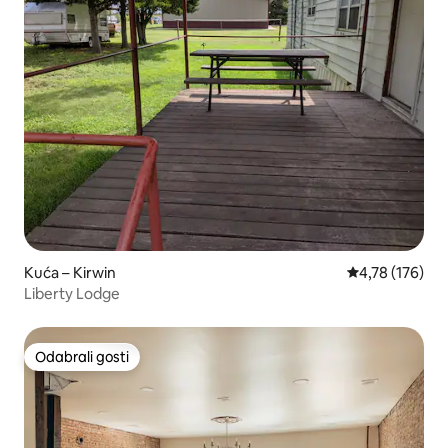
Kuća – Kirwin
Prosječna ocjen
4,78 (176)
Liberty Lodge
Odabrali gosti
Odabrali gosti