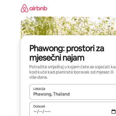
Prijeđi
na
sadržaj
Phawong: prostori za
mjesečni najam
Potražite smještaj u kojem ćete se osjećati k
kod kuće kad planirate boravak od mjesec ili
više dana.
Lokacija
Kada budu dostupni rezultati, moći ćete ih pregle
Dolazak