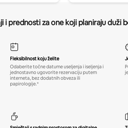
ji i prednosti za one koji planiraju duži 
Fleksibilnost koju želite
J
Odaberite točne datume useljenja i iseljenja i
P
jednostavno ugovorite rezervaciju putem
j
interneta, bez dodatnih obveza ili
papirologije.*
Smještaji s radnim prostorom za digitalne
T