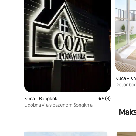
Kuća – K
Dotonbori
udaljenos
parkirališ
Kuća – Bangkok
Prosječna ocjena: 
5 (3)
Udobna vila s bazenom Songkhla
Maks