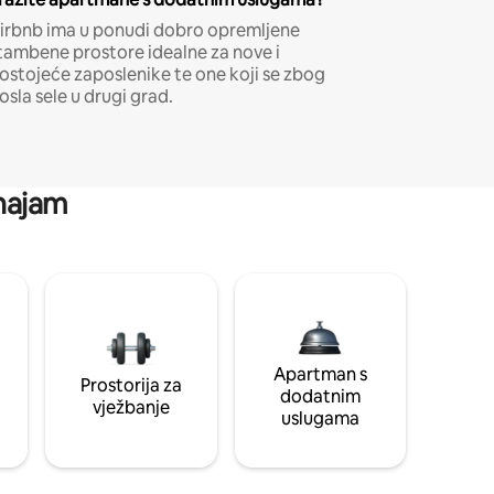
irbnb ima u ponudi dobro opremljene
tambene prostore idealne za nove i
ostojeće zaposlenike te one koji se zbog
osla sele u drugi grad.
 najam
Apartman s
Prostorija za
dodatnim
vježbanje
uslugama