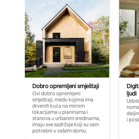
Dobro opremljeni smještaji
Digit
ljudi
Ovi dobro opremljeni
smještaji, među kojima ima
Udobn
drvenih kuća na mirnim
nomad
lokacijama u planinama i
dalji
stanova u urbanim sredinama,
i pos
imaju sve sadržaje koji su vam
potrebni u vašem domu.