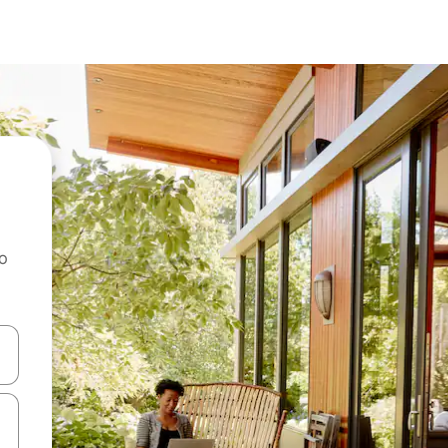
ao
dati koristeći se strelicama prema gore i prema dolje, kao i dodirom i