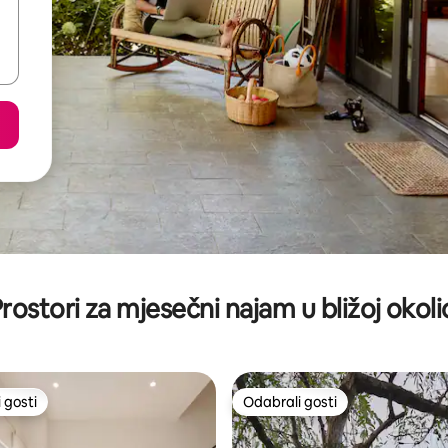
rostori za mjesečni najam u bližoj okoli
 gosti
Odabrali gosti
 gosti
Odabrali gosti