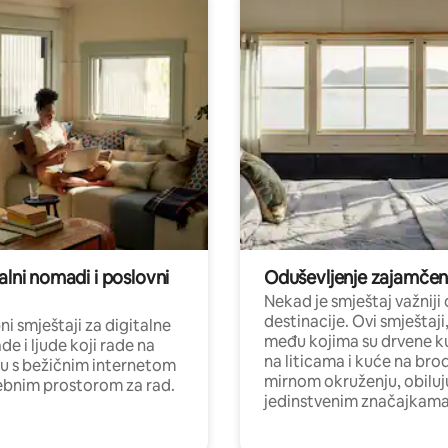
alni nomadi i poslovni
Oduševljenje zajamče
Nekad je smještaj važniji
destinacije. Ovi smještaji
i smještaji za digitalne
među kojima su drvene k
e i ljude koji rade na
na liticama i kuće na bro
nu s bežičnim internetom
mirnom okruženju, obiluj
ebnim prostorom za rad.
jedinstvenim značajkama