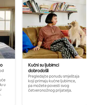
no
Kućni su ljubimci
dobrodošli
 od
,
Pregledajte ponudu smještaja
uće
koji primaju kućne ljubimce,
du u
pa možete povesti svog
u
četveronožnog prijatelja.
.