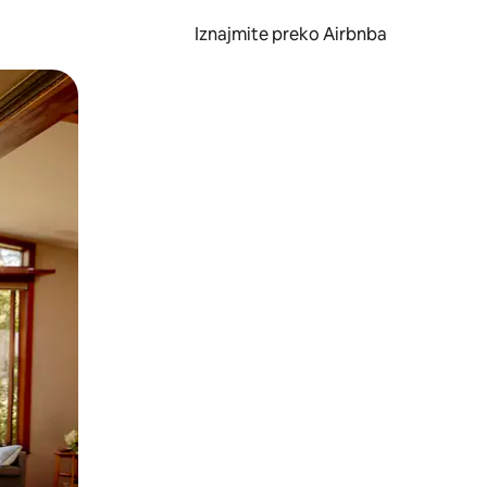
Iznajmite preko Airbnba
li prelaskom prstom po zaslonu.