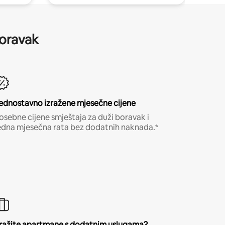
boravak
ednostavno izražene mjesečne cijene
osebne cijene smještaja za duži boravak i
edna mjesečna rata bez dodatnih naknada.*
ražite apartmane s dodatnim uslugama?