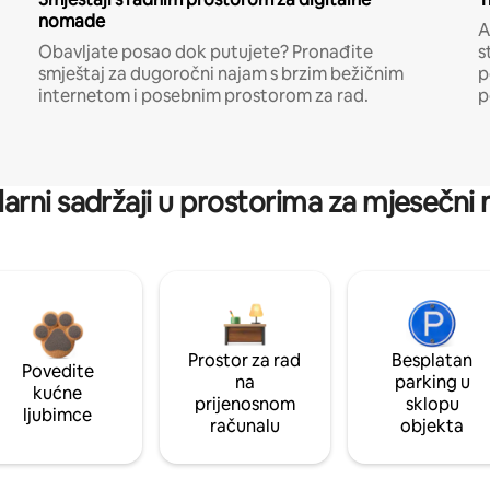
nomade
A
Obavljate posao dok putujete? Pronađite
s
smještaj za dugoročni najam s brzim bežičnim
p
internetom i posebnim prostorom za rad.
p
arni sadržaji u prostorima za mjesečni
Prostor za rad
Besplatan
Povedite
na
parking u
kućne
prijenosnom
sklopu
ljubimce
računalu
objekta