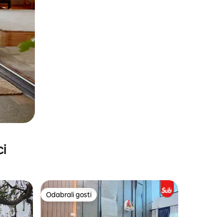
ci
Odabrali gosti
Odabrali gosti