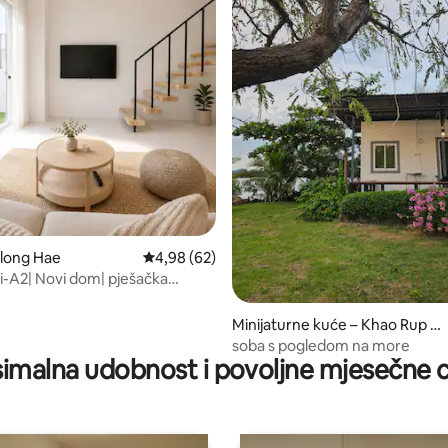
hlong Hae
Prosječna ocjena: 4,98/5, recenzija: 62
4,98 (62)
-A2| Novi dom| pješačka
t do noćne tržnice| 2
ta
5/5, recenzija: 3
Minijaturne kuće – Khao Rup C
hang
soba s pogledom na more
imalna udobnost i povoljne mjesečne c