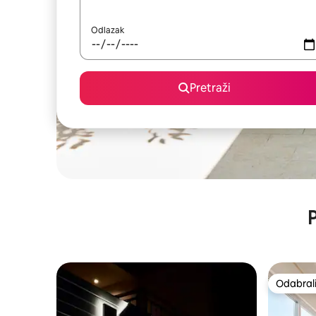
Odlazak
Pretraži
P
Odabrali
Odabrali