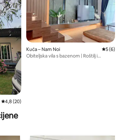
Kuća – Nam Noi
Prosječna ocjena: 
5 (6)
Obiteljska vila s bazenom | Roštilj i
boravak
Prosječna ocjena: 4,8/5, recenzija: 20
4,8 (20)
ijene