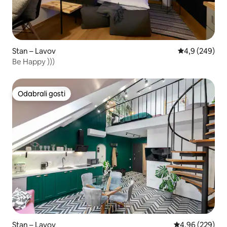
Stan – Lavov
Prosječna ocje
4,9 (249)
Be Happy )))
Odabrali gosti
Odabrali gosti
Stan – Lavov
Prosječna ocjen
4,96 (229)