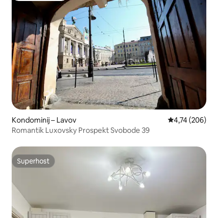
Kondominij – Lavov
Prosječna ocjen
4,74 (206)
Romantik Luxovsky Prospekt Svobode 39
Superhost
Superhost