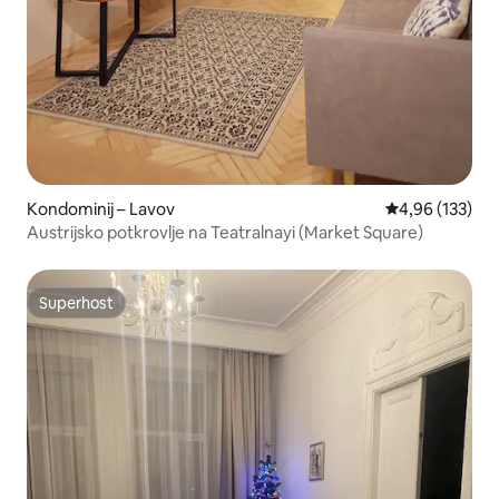
Kondominij – Lavov
Prosječna ocjen
4,96 (133)
Austrijsko potkrovlje na Teatralnayi (Market Square)
Superhost
Superhost