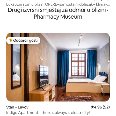
Luksuzni stan u blizini OPERE+samostalni dolazak+ klima-
Drugi izvrsni smještaj za odmor u blizini ·
uređaj+Netflix
Pharmacy Museum
Odabrali gosti
Među najviše rangiranima s oznakom „Odabrali gosti”
Stan – Lavov
Prosječna ocje
4,96 (92)
Indigo Apartment - there's always is electricity!