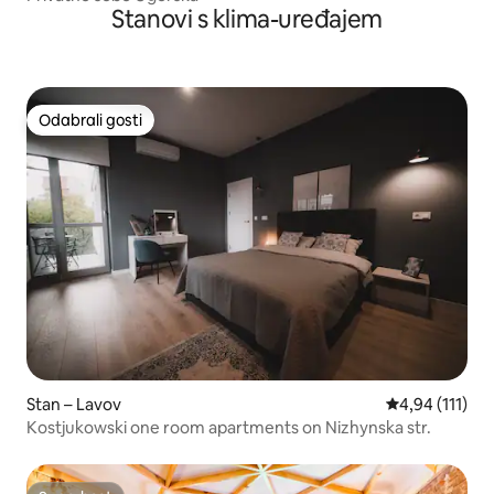
Stanovi s klima-uređajem
Odabrali gosti
Odabrali gosti
Stan – Lavov
Prosječna ocje
4,94 (111)
Kostjukowski one room apartments on Nizhynska str.