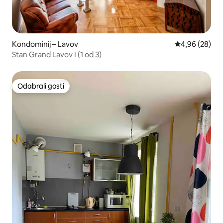
Kondominij – Lavov
Prosječna ocje
4,96 (28)
Stan Grand Lavov I (1 od 3)
Odabrali gosti
Odabrali gosti