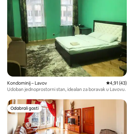
Kondominij – Lavov
Prosječna ocj
4,91 (43)
Udoban jednoprostorni stan, idealan za boravak u Lavovu.
Odabrali gosti
Odabrali gosti