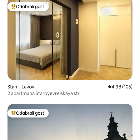
Odabrali gosti
Među najviše rangiranima s oznakom „Odabrali gosti”
Stan – Lavov
Prosječna ocjen
4,98 (105)
2 apartmana Staroyevreiskaya str.
Odabrali gosti
Među najviše rangiranima s oznakom „Odabrali gosti”