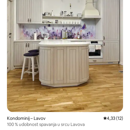
Kondominij – Lavov
Prosječna ocj
4,33 (12)
100 % udobnost spavanja u srcu Lavova