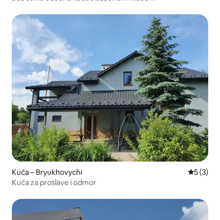
Kuća – Bryukhovychi
Prosječna
5 (3)
Kuća za proslave i odmor