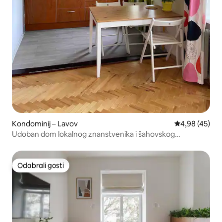
Kondominij – Lavov
Prosječna ocje
4,98 (45)
Udoban dom lokalnog znanstvenika i šahovskog
entuzijasta
Odabrali gosti
Odabrali gosti