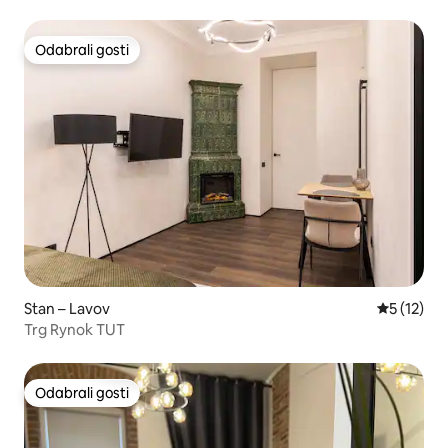
Odabrali gosti
Odabrali gosti
Stan – Lavov
Prosječna 
5 (12)
Trg Rynok TUT
Odabrali gosti
Odabrali gosti