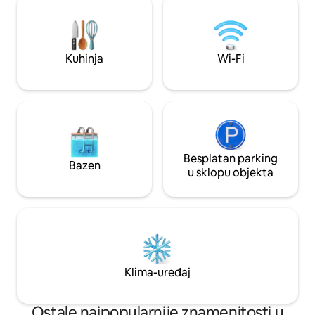
predmeta u stanu sastavni je dio
novo:krevet,ručnic
povijesti Lavova. Lagan i otvoren
sušilo za kosu,gla
prostor, moderna kuhinja i vodovodne
pećnica. Na raspo
instalacije pružit će vam udobnost za
perilica,hladnjak i 
Kuhinja
Wi-Fi
opuštanje!
Besplatan parking
Bazen
u sklopu objekta
Klima-uređaj
Ostale najpopularnije znamenitosti u