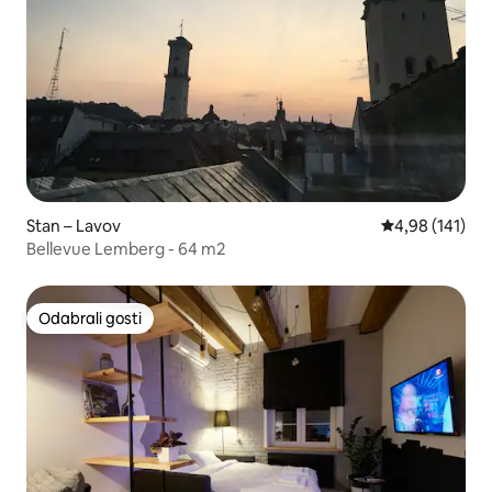
Stan – Lavov
Prosječna ocjen
4,98 (141)
Bellevue Lemberg - 64 m2
Odabrali gosti
Odabrali gosti