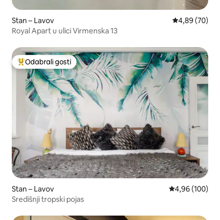
Stan – Lavov
Prosječna ocje
4,89 (70)
Royal Apart u ulici Virmenska 13
Odabrali gosti
Među najviše rangiranima s oznakom „Odabrali gosti”
Stan – Lavov
Prosječna ocjen
4,96 (100)
Središnji tropski pojas