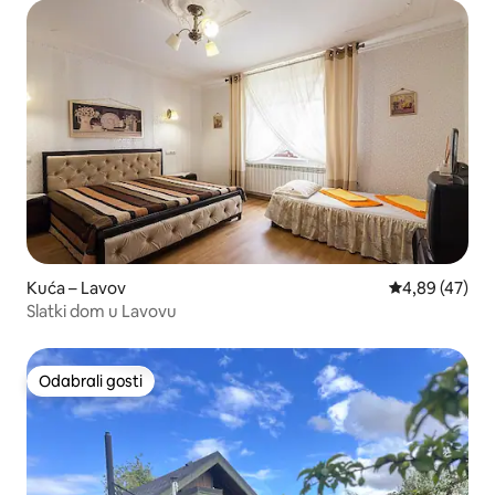
Kuća – Lavov
Prosječna ocje
4,89 (47)
Slatki dom u Lavovu
Odabrali gosti
Odabrali gosti