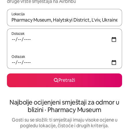
druge vrste smještaja na Airbnbu
Lokacija
Kada budu dostupni rezultati, moći ćete ih pregledati koristeći
Dolazak
Odlazak
Pretraži
Najbolje ocijenjeni smještaji za odmor u
blizini · Pharmacy Museum
Gosti su se složili: ti smještaji imaju visoke ocjene u
pogledu lokacije, čistoće i drugih kriterija.