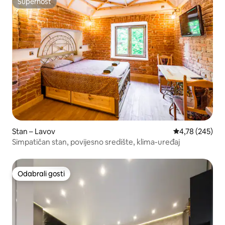
Superhost
Superhost
Stan – Lavov
Prosječna ocjen
4,78 (245)
Simpatičan stan, povijesno središte, klima-uređaj
Odabrali gosti
Odabrali gosti