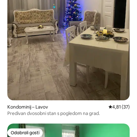
Kondominij – Lavov
Prosječna ocje
4,81 (37)
Predivan dvosobni stan s pogledom na grad.
Odabrali gosti
Odabrali gosti