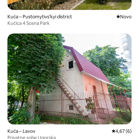
Kuća – Pustomytivs'kyi district
Novi smješ
Novo
Kućica 4 Sosna Park
Kuća – Lavov
Prosječna ocj
4,67 (6)
Privatne sobe Ugorska