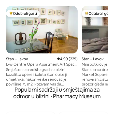
Odabrali gosti
Odabrali gosti
Među najviše rangiranima s oznakom „Odabrali gosti”
Među najviše ran
Stan – Lavov
Prosječna ocjena: 4,99/5, recenzi
4,99 (229)
Stan – Lavov
Lviv Centre Opera Apartment Art Space
Mini potkrovlje u 
za 1-3 75m2
Smješten u središtu grada u blizini
Stan u srcu drevno
kazališta opere i baleta Stan obitelji
Market Square. Sta
umjetnika, nakon velike renovacije,
renoviran:čist,ure
površine 75 m2. Pozivam vas da
prozor gleda na dvo
Popularni sadržaji u smještajima za
provedete vrijeme u izvanrednoj
mirno,unatoč smje
kreativnoj atmosferi. U stanu ćete
je vrlo čista, remo
odmor u blizini · Pharmacy Museum
pronaći kućanske predmete s
renoviranje. Stan j
jedinstvenom poviješću koje su s
vam je potrebno 
ljubavlju prema umjetnosti prilagodili
boravak,kako za bo
umjetnici iz Lavova 2 generacije. Zbirka
dugoročni boravak