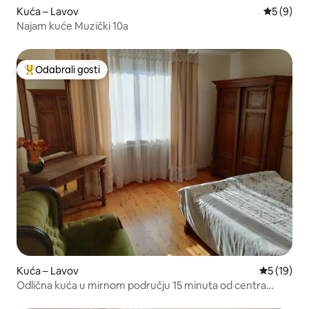
Kuća – Lavov
Prosječna
5 (9)
Najam kuće Muzički 10a
Odabrali gosti
Među najviše rangiranima s oznakom „Odabrali gosti”
Kuća – Lavov
Prosječna 
5 (19)
Odlična kuća u mirnom području 15 minuta od centra
grada