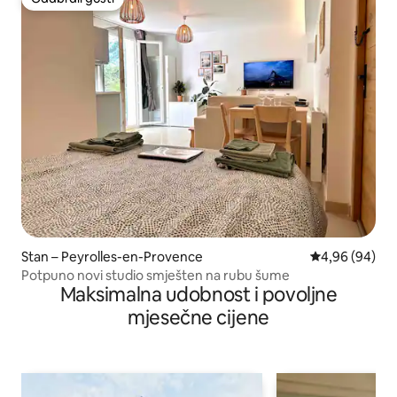
Odabrali gosti
Stan – Peyrolles-en-Provence
Prosječna ocje
4,96 (94)
Potpuno novi studio smješten na rubu šume
Maksimalna udobnost i povoljne
mjesečne cijene