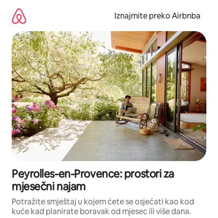
Prijeđi
na
Iznajmite preko Airbnba
sadržaj
Peyrolles-en-Provence: prostori za
mjesečni najam
Potražite smještaj u kojem ćete se osjećati kao kod
kuće kad planirate boravak od mjesec ili više dana.