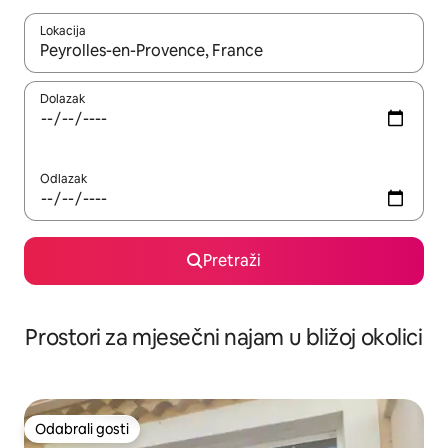
Lokacija
Kada budu dostupni rezultati, moći ćete ih pregledati koristeći
Dolazak
Odlazak
Pretraži
Prostori za mjesečni najam u bližoj okolici
Odabrali gosti
Odabrali gosti