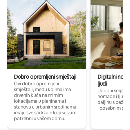
Dobro opremljeni smještaji
Digitalni noma
ljudi
Ovi dobro opremljeni
smještaji, među kojima ima
Udobni smještaj
drvenih kuća na mirnim
nomade i ljude 
lokacijama u planinama i
daljinu s bežič
stanova u urbanim sredinama,
i posebnim pro
imaju sve sadržaje koji su vam
potrebni u vašem domu.