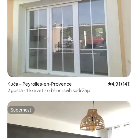
Kuća – Peyrolles-en-Provence
Prosječna ocje
4,91 (141)
2 gosta - 1 krevet - u blizini svih sadržaja
Superhost
Superhost