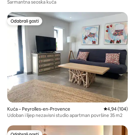
Šarmantna seoska kuća
Odabrali gosti
Odabrali gosti
Kuća – Peyrolles-en-Provence
Prosječna ocjen
4,94 (104)
Udoban i lijep nezavisni studio apartman površine 35 m2
Odabrali gosti