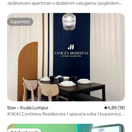
Jedinstveni apartman s dodatnim uslugama i pogledom
na most 360 Sky Bridge
Superhost
Superhost
Stan – Kuala Lumpur
Prosječna ocje
4,89 (19)
#14(A) Continew Residences 1 spavaća soba 1 kupaonica 1
– 4 osobe