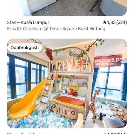
Stan – Kuala Lumpur
Prosječna ocjen
4,83 (324)
Elias KL City Suite @ Times Square Bukit Bintang
Odabrali gosti
Odabrali gosti