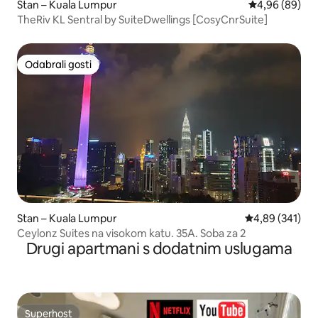
Stan – Kuala Lumpur
Prosječna ocje
4,96 (89)
TheRiv KL Sentral by SuiteDwellings [CosyCnrSuite]
Odabrali gosti
Odabrali gosti
Stan – Kuala Lumpur
Prosječna ocjen
4,89 (341)
Ceylonz Suites na visokom katu. 35A. Soba za 2
Drugi apartmani s dodatnim uslugama
Superhost