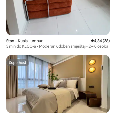
Stan – Kuala Lumpur
Prosječna ocje
4,84 (38)
3 min do KLCC-a • Moderan udoban smještaj • 2 – 6 osoba
Superhost
Superhost