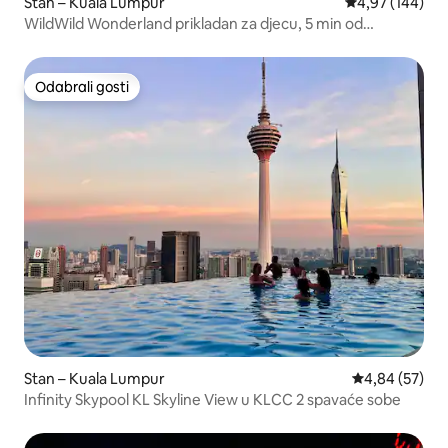
Stan – Kuala Lumpur
Prosječna ocjen
4,97 (144)
WildWild Wonderland prikladan za djecu, 5 min od
TRXPaviliona
Odabrali gosti
Odabrali gosti
Stan – Kuala Lumpur
Prosječna ocje
4,84 (57)
Infinity Skypool KL Skyline View u KLCC 2 spavaće sobe