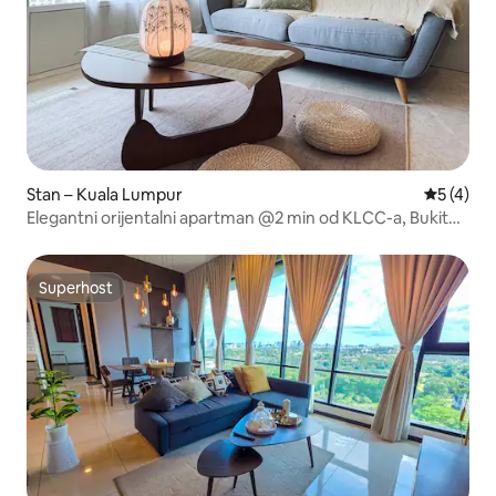
Stan – Kuala Lumpur
Prosječna
5 (4)
Elegantni orijentalni apartman @2 min od KLCC-a, Bukit
Bintang
Superhost
Superhost