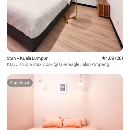
Stan – Kuala Lumpur
Prosječna ocje
4,89 (28)
KLCC studio max 2 pax @ Gleneagle Jalan Ampang
Superhost
Superhost