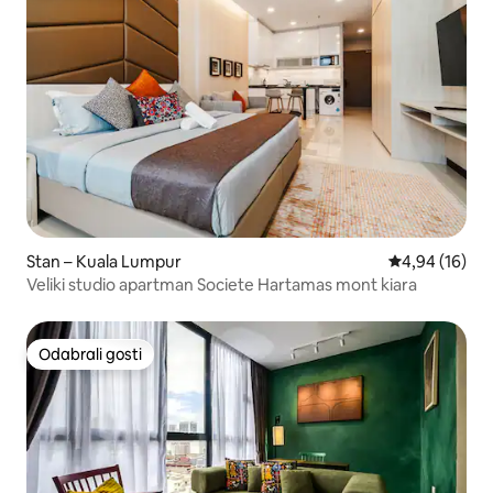
Stan – Kuala Lumpur
Prosječna ocje
4,94 (16)
Veliki studio apartman Societe Hartamas mont kiara
Odabrali gosti
Odabrali gosti