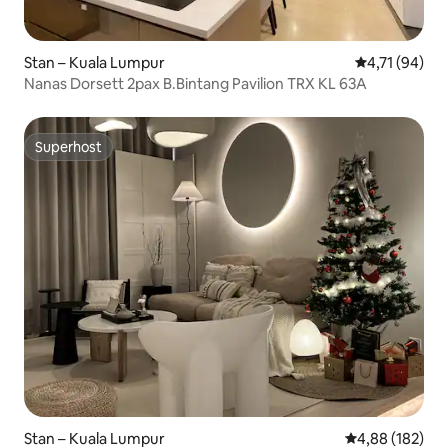
Stan – Kuala Lumpur
Prosječna ocje
4,71 (94)
Nanas Dorsett 2pax B.Bintang Pavilion TRX KL 63A
Superhost
Superhost
Stan – Kuala Lumpur
Prosječna ocjen
4,88 (182)