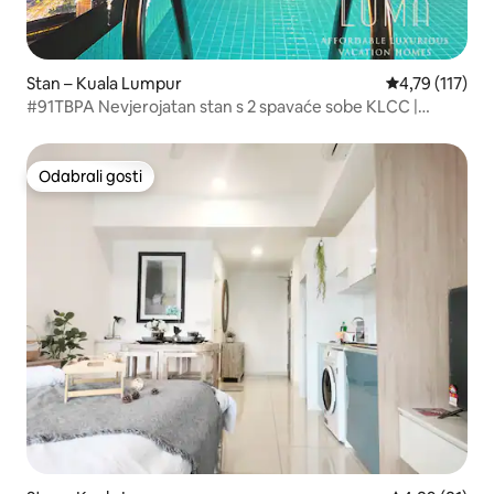
Stan – Kuala Lumpur
Prosječna ocje
4,79 (117)
#91TBPA Nevjerojatan stan s 2 spavaće sobe KLCC |
Bazen na krovu
Odabrali gosti
Odabrali gosti