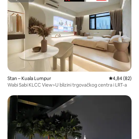
Superhost
Stan – Kuala Lumpur
Prosječna ocje
4,84 (82)
Wabi Sabi KLCC View>U blizini trgovačkog centra i LRT-a