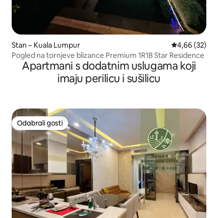
Stan – Kuala Lumpur
Prosječna ocje
4,66 (32)
Pogled na tornjeve blizance Premium 1R1B Star Residence
Apartmani s dodatnim uslugama koji
imaju perilicu i sušilicu
Odabrali gosti
Odabrali gosti