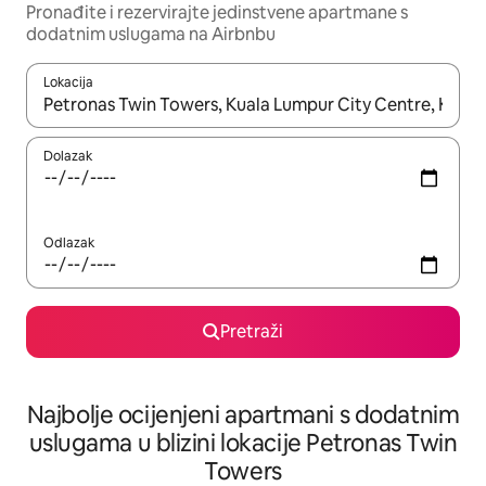
Pronađite i rezervirajte jedinstvene apartmane s
dodatnim uslugama na Airbnbu
Lokacija
Kada budu dostupni rezultati, moći ćete ih pregledati koristeći
Dolazak
Odlazak
Pretraži
Najbolje ocijenjeni apartmani s dodatnim
uslugama u blizini lokacije Petronas Twin
Towers