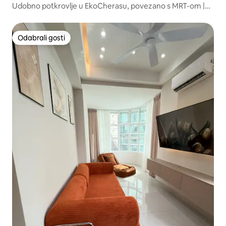
Udobno potkrovlje u EkoCherasu, povezano s MRT-om |
1 – 6 osoba
Odabrali gosti
Odabrali gosti