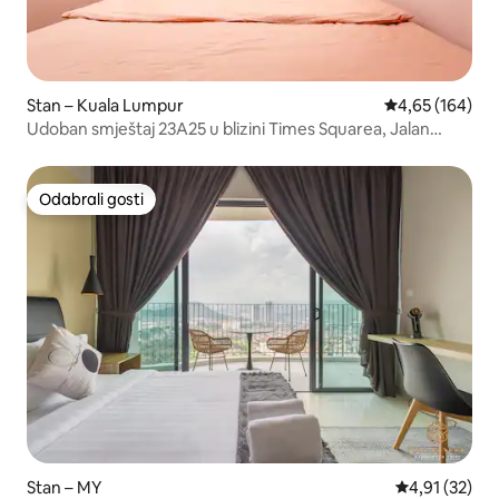
Stan – Kuala Lumpur
Prosječna ocjen
4,65 (164)
Udoban smještaj 23A25 u blizini Times Squarea, Jalan
Alor/Zepp
Odabrali gosti
Odabrali gosti
Stan – MY
Prosječna ocje
4,91 (32)