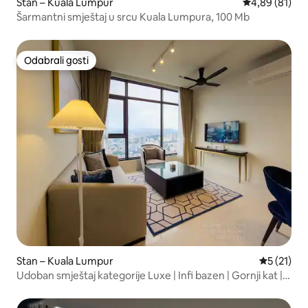
Stan – Kuala Lumpur
Prosječna ocje
4,89 (81)
Šarmantni smještaj u srcu Kuala Lumpura, 100 Mb
Odabrali gosti
Odabrali gosti
Stan – Kuala Lumpur
Prosječna 
5 (21)
Udoban smještaj kategorije Luxe | Infi bazen | Gornji kat |
5min KLCC