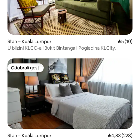
Stan – Kuala Lumpur
Prosječna 
5 (10)
U blizini KLCC-a i Bukit Bintanga | Pogled na KLCity.
Odabrali gosti
Odabrali gosti
Stan – Kuala Lumpur
Prosječna ocjen
4,83 (228)