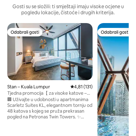
Gosti su se složili: ti smještaji imaju visoke ocjene u
pogledu lokacije, čistoće i drugih kriterija.
Odabrali gosti
Odabrali gosti
Odabrali gosti
Odabrali gosti
Stan – Kuala Lumpur
Prosječna ocjena: 4,81/5, recenz
4,81 (131)
Tjedna promocija【 za visoke katove –
10】% popusta | KLCC | TERETANA |
🏢 Uživajte u udobnosti u apartmanima
Bazen na krovu
Scarletz Suites KL, elegantnom tornju od
48 katova s kojeg se pruža prekrasan
pogled na Petronas Twin Towers. ✨
Zašto se gostima sviđa: 🏊‍♂️ Bazen na
krovu s pogledom na grad 💼 Poslovni
salon + BESPLATNI Wi-Fi (100 Mbps) 📍 5