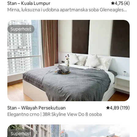
Stan – Kuala Lumpur
Prosječna oc
4,75 (4)
Mirna, luksuzna i udobna apartmanska soba Gleneagles
Ampang KLCC
Superhost
Superhost
Stan – Wilayah Persekutuan
Prosječna ocjen
4,89 (119)
Elegantno crno | 3BR Skyline View Do 8 osoba
Superhost
Superhost