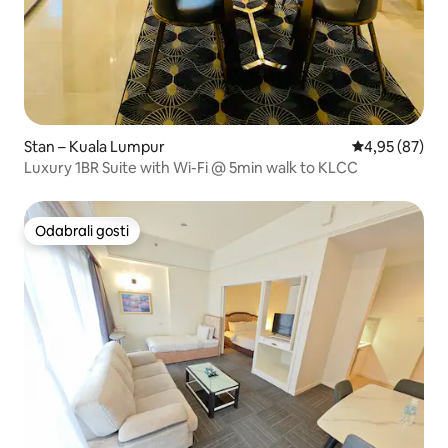
Stan – Kuala Lumpur
Prosječna ocje
4,95 (87)
Luxury 1BR Suite with Wi-Fi @ 5min walk to KLCC
Odabrali gosti
Odabrali gosti