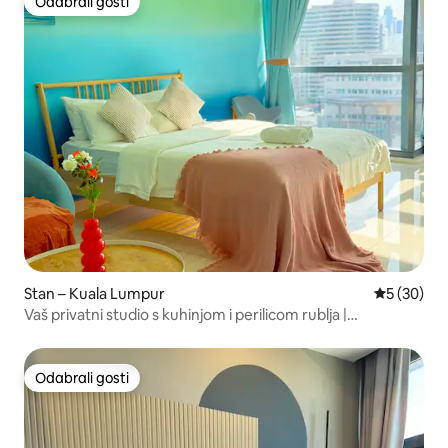
Odabrali gosti
Odabrali gosti
Stan – Kuala Lumpur
Prosječna o
5 (30)
Vaš privatni studio s kuhinjom i perilicom rublja |
Gleneagles
Odabrali gosti
Odabrali gosti