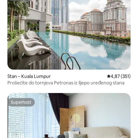
Stan – Kuala Lumpur
Prosječna ocjen
4,87 (351)
Prošećite do tornjeva Petronas iz lijepo uređenog stana
Superhost
Superhost