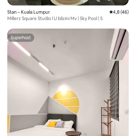
Stan – Kuala Lumpur
Prosječna ocj
4,8 (46)
Millerz Square Studio l U blizini Mv | Sky Pool | S
Superhost
Superhost