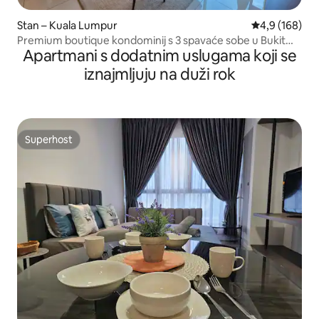
Stan – Kuala Lumpur
Prosječna ocje
4,9 (168)
Premium boutique kondominij s 3 spavaće sobe u Bukit
Apartmani s dodatnim uslugama koji se
Bintangu
iznajmljuju na duži rok
Superhost
Superhost