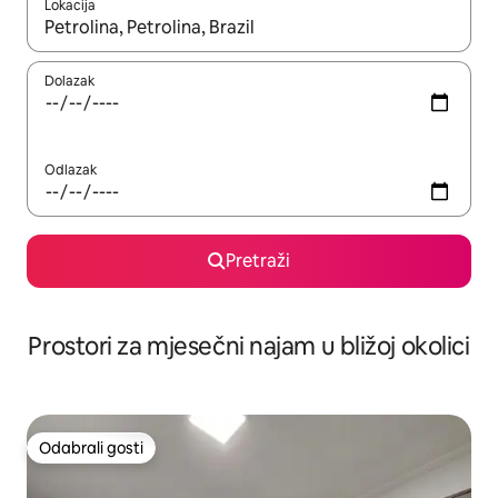
Lokacija
Kada budu dostupni rezultati, moći ćete ih pregledati koristeći
Dolazak
Odlazak
Pretraži
Prostori za mjesečni najam u bližoj okolici
Odabrali gosti
Odabrali gosti