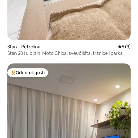
Stan – Petrolina
Prosječna
5 (3)
Stan 201 u blizini Moto Chica, sveučilišta, tržnice i parka
Odabrali gosti
Među najviše rangiranima s oznakom „Odabrali gosti”