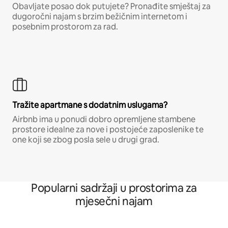
Obavljate posao dok putujete? Pronađite smještaj za
dugoročni najam s brzim bežičnim internetom i
posebnim prostorom za rad.
Tražite apartmane s dodatnim uslugama?
Airbnb ima u ponudi dobro opremljene stambene
prostore idealne za nove i postojeće zaposlenike te
one koji se zbog posla sele u drugi grad.
Popularni sadržaji u prostorima za
mjesečni najam