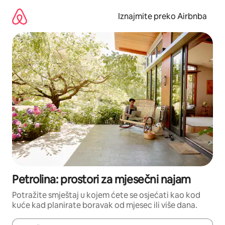
Prijeđi
na
Iznajmite preko Airbnba
sadržaj
Petrolina: prostori za mjesečni najam
Potražite smještaj u kojem ćete se osjećati kao kod
kuće kad planirate boravak od mjesec ili više dana.