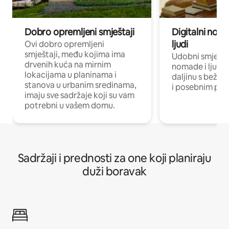
Dobro opremljeni smještaji
Digitalni noma
ljudi
Ovi dobro opremljeni
smještaji, među kojima ima
Udobni smještaj
drvenih kuća na mirnim
nomade i ljude 
lokacijama u planinama i
daljinu s bežič
stanova u urbanim sredinama,
i posebnim pro
imaju sve sadržaje koji su vam
potrebni u vašem domu.
Sadržaji i prednosti za one koji planiraju
duži boravak