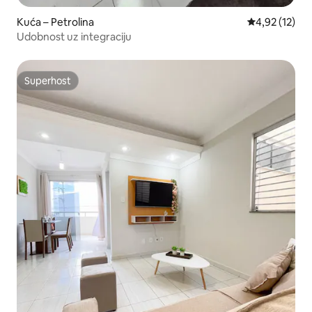
Kuća – Petrolina
Prosječna ocje
4,92 (12)
Udobnost uz integraciju
Superhost
Superhost