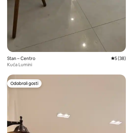
Stan – Centro
Prosječna o
5 (38)
Kuća Lumini
Odabrali gosti
Odabrali gosti