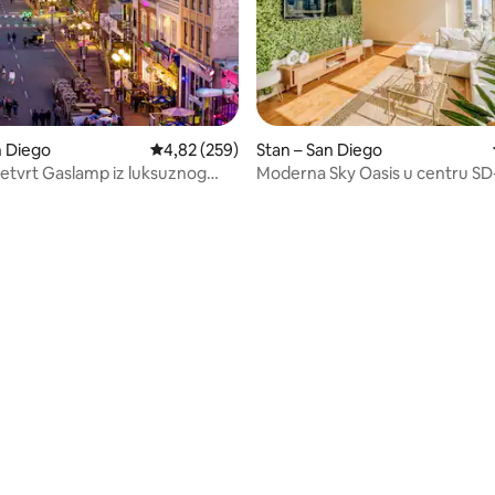
n Diego
Prosječna ocjena: 4,82/5, recenzija: 259
4,82 (259)
Stan – San Diego
 četvrt Gaslamp iz luksuznog
Moderna Sky Oasis u centru SD
 s 2 spavaće sobe za 5 osoba