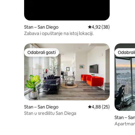
Stan – San Diego
Prosječna ocjena: 4,92/
4,92 (38)
Zabava i opuštanje na istoj lokaciji.
Odabrali gosti
Odabrali
Odabrali gosti
Odabrali
Stan – San Diego
Prosječna ocjena: 4,88/
4,88 (25)
Stan u središtu San Diega
Stan – Sa
Apartman 
nevjeroj