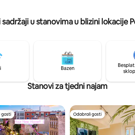
g North Parka, a vožnjom od 5
u samom središtu zbivanja. Rez
 četvrti Gaslamp Quarter i
smještaj i uživajte u vrhunskom 
e. Plaže i kongresni centar
u centru grada!
 sadržaji u stanovima u blizini lokacije 
su samo nekoliko minuta.
Besplat
i
Bazen
sklo
Stanovi za tjedni najam
 gosti
Odabrali gosti
 gosti
Odabrali gosti