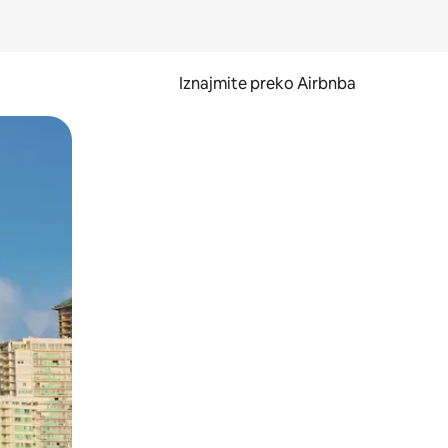
Iznajmite preko Airbnba
li prelaskom prstom po zaslonu.