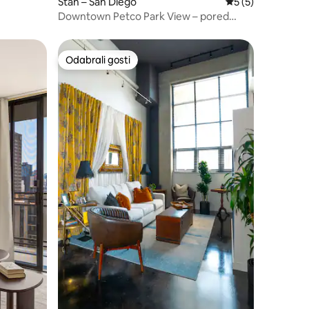
Stan – San Diego
Prosječna ocjena: 
5 (5)
Downtown Petco Park View – pored
kongresnog centra
Odabrali gosti
Odabrali gosti