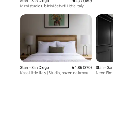
Stan – San Diego
Prosječna ocjena: 4,77/5
4,77 (180)
Mirni studio u blizini četvrti Little Italy i
parka Balboa
Stan – Sa
Stan – San Diego
Prosječna ocjena: 4,86/5
4,86 (370)
Neon Elm 
Kasa Little Italy | Studio, bazen na krovu i
čajnom k
luksuzna teretana