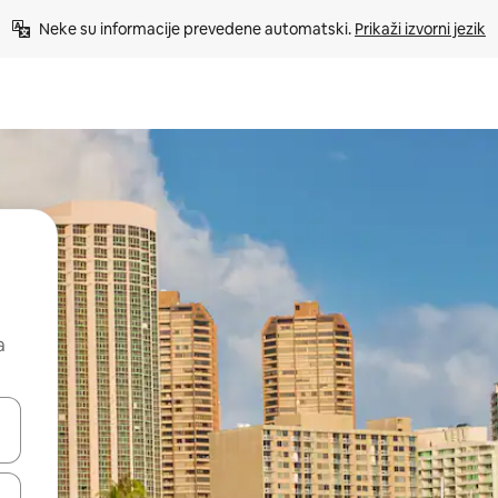
Neke su informacije prevedene automatski. 
Prikaži izvorni jezik
a
dati koristeći se strelicama prema gore i prema dolje, kao i dodirom i