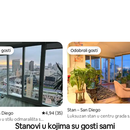
5, recenzija: 38
 gosti
Odabrali gosti
 gosti
Odabrali gosti
5, recenzija: 25
Stan – San Diego
n Diego
Prosječna ocjena: 4,94/5, recenzija: 35
4,94 (35)
Luksuzan stan u centru grada s
u stilu odmarališta s
pogodnostima
Stanovi u kojima su gosti sami
atnim pogledom pored Petco