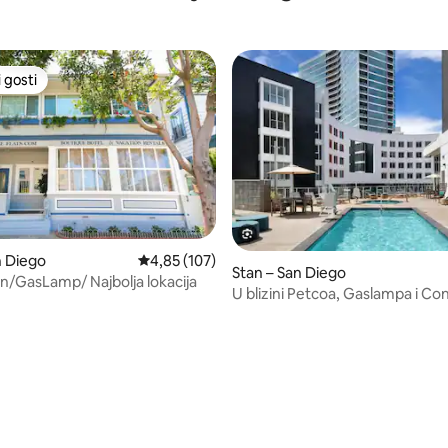
 gosti
 gosti
n Diego
Prosječna ocjena: 4,85/5, recenzija: 107
4,85 (107)
Stan – San Diego
/GasLamp/ Najbolja lokacija
U blizini Petcoa, Gaslampa i Con
besplatno parkiranje