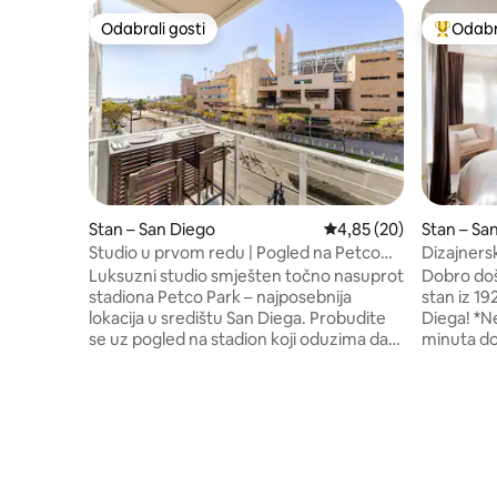
Odabrali gosti
Odabra
Odabrali gosti
Među naj
Stan – San Diego
Prosječna ocjena: 4,85/
4,85 (20)
Stan – Sa
Studio u prvom redu | Pogled na Petco
Dizajnersk
Park
Park, cent
Luksuzni studio smješten točno nasuprot
Dobro došl
stadiona Petco Park – najposebnija
stan iz 19
lokacija u središtu San Diega. Probudite
Diega! *N
se uz pogled na stadion koji oduzima dah,
minuta do
pijuckajte espresso na svom privatnom
zoološkog 
balkonu i prošetajte do stadiona za 2
Perilica i
minute. Može primiti do 3 osobe uz
*Jednosta
bračni krevet (1,6 × 2 m) i kauč na
onoga u boutique
razvlačenje. Elegantno uređen smještaj s
koktel/pro
potpuno opremljenom kuhinjom s
stan nala
plinskim plamenicima, mramornom
Balboa, p