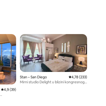
Stan – San Diego
Prosječna ocjena: 4,78/
4,78 (233)
Mirni studio Delight u blizini kongresnog
centra
Prosječna ocjena: 4,9/5, recenzija: 39
4,9 (39)