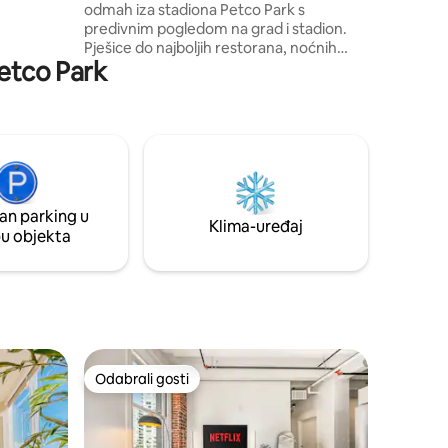
odmah iza stadiona Petco Park s
ervirajte
predivnim pogledom na grad i stadion.
doživljaju
Pješice do najboljih restorana, noćnih
Petco Park
klubova, kafića i zabavnih sadržaja. –
Kongresni centar udaljen je 5 minuta
hoda. – Stanica tramvaja nalazi se odmah
iza zgrade. – Zračna luka udaljena je
samo 10 minuta. Uživajte u sadržajima
koji se obično nude u odmaralištima,
uključujući bazen, masažnu kadu,
teretanu, igraonicu i još mnogo toga.
an parking u
Savršeno za dane utakmica, koncerte,
Klima-uređaj
pu objekta
poslovna putovanja ili opuštajući odmor u
gradu.
Odabrali gosti
Odabrali gosti