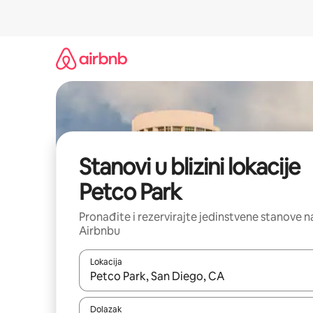
Prijeđi
na
sadržaj
Stanovi u blizini lokacije
Petco Park
Pronađite i rezervirajte jedinstvene stanove n
Airbnbu
Lokacija
Kada budu dostupni rezultati, moći ćete ih pregle
Dolazak