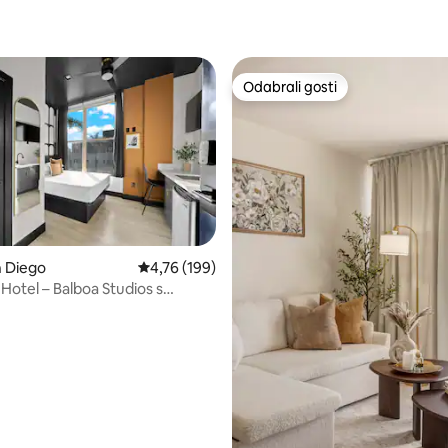
, recenzija: 180
Odabrali gosti
Odabrali gosti
n Diego
Prosječna ocjena: 4,76/5, recenzija: 199
4,76 (199)
, recenzija: 370
Hotel – Balboa Studios s
uhinjom