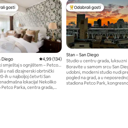
li gosti
Odabrali gosti
više rangiranima s oznakom „Odabrali gosti”
Među najviše rangiranima s oz
Stan – San Diego
5, recenzija: 20
n Diego
Prosječna ocjena: 4,99/5, recenzija: 134
4,99 (134)
Studio u centru grada, luksuzni
i smještaj s ognjištem – Petco
pogled, parkirno mjesto
Boravite u samom srcu San Die
ar grada i zoološki vrt
i u naš dizajnerski obrtnički
udobni, moderni studio nudi pr
20-ih u najboljoj četvrti San
pogled na grad, a u neposrednoj 
enadmašna lokacija! Nekoliko
stadiona Petco Park, kongresn
 Petco Parka, centra grada,
živopisne četvrti Gaslamp Quar
vrta i kongresnog centra :) *
vrhunskih restorana, barova i pr
 sušilica *Vrhunska posteljina
za trajekte na poluotoku Coro
vno parkiranje *Doživljaj poput
Uživajte u udobnom krevetu, 
 hotelu Ognjište, roštilj i
od poda do stropa, dobro opre
stor za čitanje! Ovaj elegantni
kuhinji i brzom Wi-Fi-ju. Kauč s
zi se na rubu kultnog parka
može razvući u krevet. Savršen
ješice se začas može doći do
poslovna putovanja ili odmor jer