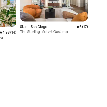
Stan – San Diego
Prosječna ocjena: 5
5 (17)
The Sterling | četvrt Gaslamp
Prosječna ocjena: 4,93/5, recenzija: 14
4,93 (14)
-a