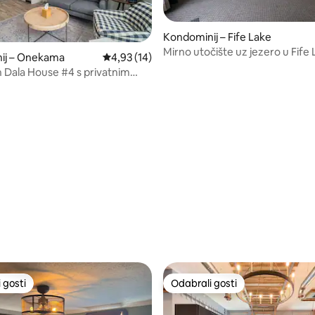
Kondominij – Fife Lake
Mirno utočište uz jezero u Fife
ij – Onekama
Prosječna ocjena: 4,93/5, recenzija: 14
4,93 (14)
Lodgeu
Dala House #4 s privatnim
m
 gosti
Odabrali gosti
 gosti
Odabrali gosti