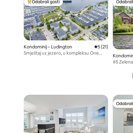
Odabrali gosti
Odabrali
Među najviše rangiranima s oznakom „Odabrali gosti”
Odabrali
Kondominij – Ludington
Prosječna ocjena: 5
5 (21)
Smještaj uz jezero, u kompleksu One
Kondomini
Ludington Place
#5 Zelena
osoba
Odabrali
Odabrali