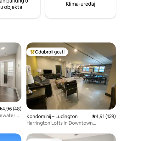
an parking u
Klima-uređaj
pu objekta
Odabrali gosti
Među najviše rangiranima s oznakom „Odabrali gosti”
Prosječna ocjena: 4,96/5, recenzija: 48
4,96 (48)
gewater
Kondominij – Ludington
Prosječna ocjena: 4,91/
4,91 (139)
Harrington Lofts In Downtown
Ludington unit 1