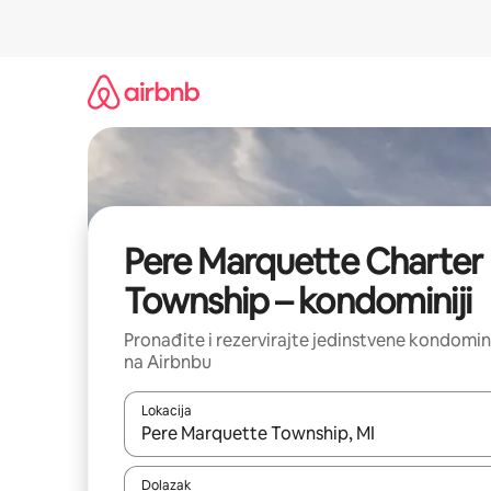
Prijeđi
na
sadržaj
Pere Marquette Charter
Township – kondominiji
Pronađite i rezervirajte jedinstvene kondomin
na Airbnbu
Lokacija
Kada budu dostupni rezultati, moći ćete ih pregle
Dolazak