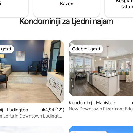
Besplat
i
Bazen
sklo
Kondominiji za tjedni najam
 gosti
Odabrali gosti
 gosti
Odabrali gosti
/5, recenzija: 19
Kondominij – Manistee
New Downtown Riverfront Ed
j – Ludington
Prosječna ocjena: 4,94/5, recenzija: 121
4,94 (121)
Condo
n Lofts in Downtown Ludington