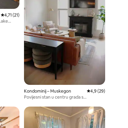
Prosječna ocjena: 4,71/5, recenzija: 21
4,71 (21)
 Lake
Kondominij – Muskegon
Prosječna ocjena: 4,9
4,9 (29)
Povijesni stan u centru grada s
masažnom kadom [drugi kat]