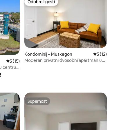
Odabrali gosti
nakom „Odabrali gosti”
Odabrali gosti
Kondominij – Muskegon
Prosječna ocjena: 5
5 (12)
Moderan privatni dvosobni apartman u
Prosječna ocjena: 5/5, recenzija: 15
5 (15)
Boutique hotelu
 u centru
e
Superhost
Superhost