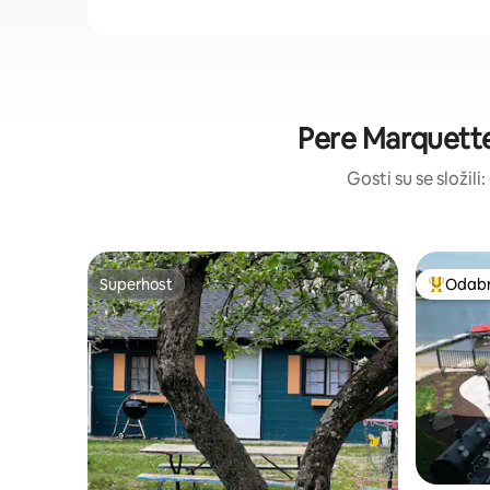
Pere Marquette
Gosti su se složili
Superhost
Odabra
Superhost
Među naj