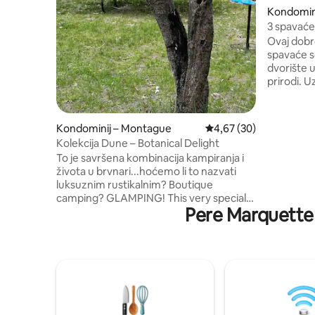
Kondomini
3 spavaće
Blackston
Ovaj dobr
spavaće s
dvorište 
prirodi. 
kuhinju (ro
pločom za
obiteljske
Kondominij – Montague
Prosječna ocjena: 4,67/
4,67 (30)
sjećanju. 
Kolekcija Dune – Botanical Delight
utakmicu u
To je savršena kombinacija kampiranja i
(zajednič
života u brvnari...hoćemo li to nazvati
poplivali 
luksuznim rustikalnim? Boutique
savršeno 
camping? GLAMPING! This very special
uživati u 
Pere Marquette 
space is located on 8 acres of Lake
svemu što
Michigan shoreline Na raspolaganju vam
je: plaža, zalasci sunca, ognjište,
kupaonica s WC-om, hladnjak, društvene
igre, stolovi za piknik, klima-uređaj,
mikrovalna pećnica, aparat za kavu,
pješačke staze, teren za golf s 4 rupe,
odbojka, daska za miješanje, kukuruzna