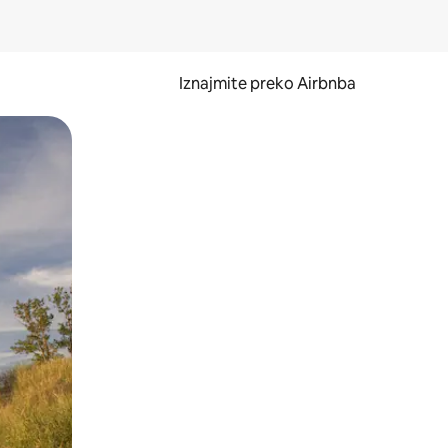
Iznajmite preko Airbnba
li prelaskom prstom po zaslonu.