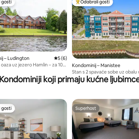
 gosti
Odabrali gosti
 gosti
Među najviše rangiranima s oz
/5, recenzija: 21
j – Ludington
Prosječna ocjena: 5/5, recenzija: 6
5 (6)
 oaza uz jezero Hamlin – za 10
Kondominij – Manistee
Stan s 2 spavaće sobe uz obalu
Kondominiji koji primaju kućne ljubimc
grada
 gosti
Superhost
 gosti
Superhost