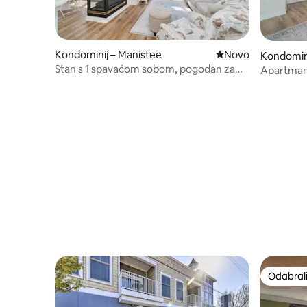
Kondominij – Manistee
Novi smještaj
Novo
Kondomin
Stan s 1 spavaćom sobom, pogodan za
Apartman 
kućne ljubimce, s pogledom na vodu!
balkono
Bazeni/masažna kada
Odabrali
Odabrali