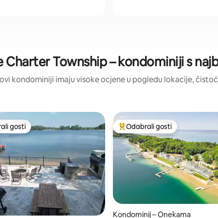
 Charter Township – kondominiji s naj
: ovi kondominiji imaju visoke ocjene u pogledu lokacije, čistoće
li gosti
Odabrali gosti
više rangiranima s oznakom „Odabrali gosti”
Među najviše rangiranima s oz
Kondominij – Onekama