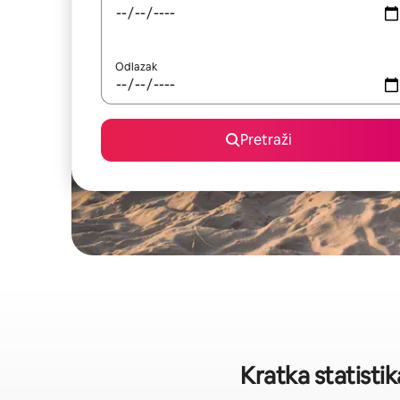
Odlazak
Pretraži
Kratka statist