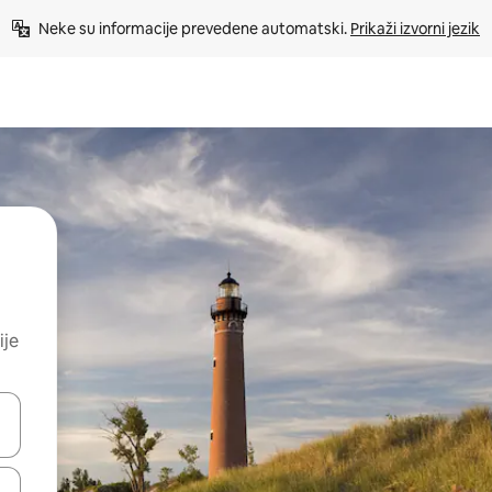
Neke su informacije prevedene automatski. 
Prikaži izvorni jezik
ije
dati koristeći se strelicama prema gore i prema dolje, kao i dodirom i