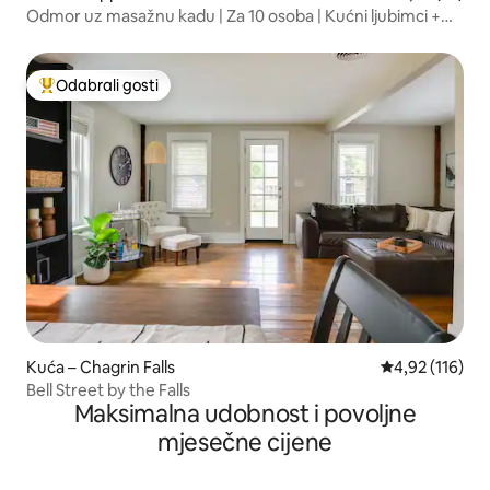
Odmor uz masažnu kadu | Za 10 osoba | Kućni ljubimci +
ogromno dvorište
Odabrali gosti
Među najviše rangiranima s oznakom „Odabrali gosti”
Kuća – Chagrin Falls
Prosječna ocjen
4,92 (116)
Bell Street by the Falls
Maksimalna udobnost i povoljne
mjesečne cijene