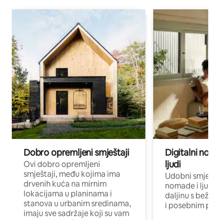
Dobro opremljeni smještaji
Digitalni noma
ljudi
Ovi dobro opremljeni
smještaji, među kojima ima
Udobni smještaj
drvenih kuća na mirnim
nomade i ljude 
lokacijama u planinama i
daljinu s bežič
stanova u urbanim sredinama,
i posebnim pro
imaju sve sadržaje koji su vam