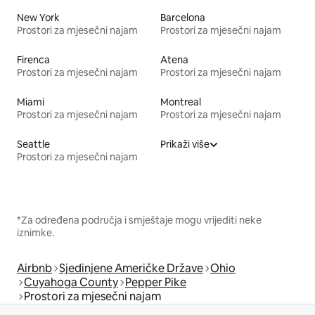
New York
Barcelona
Prostori za mjesečni najam
Prostori za mjesečni najam
Firenca
Atena
Prostori za mjesečni najam
Prostori za mjesečni najam
Miami
Montreal
Prostori za mjesečni najam
Prostori za mjesečni najam
Seattle
Prikaži više
Prostori za mjesečni najam
*Za određena područja i smještaje mogu vrijediti neke
iznimke.
Airbnb
Sjedinjene Američke Države
Ohio
Cuyahoga County
Pepper Pike
Prostori za mjesečni najam