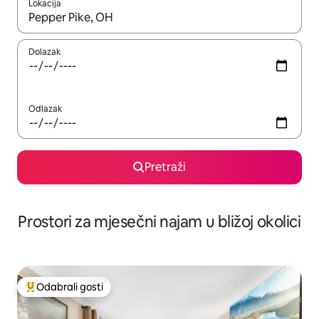
Lokacija
Kada budu dostupni rezultati, moći ćete ih pregledati koristeći
Dolazak
Odlazak
Pretraži
Prostori za mjesečni najam u bližoj okolici
Odabrali gosti
Među najviše rangiranima s oznakom „Odabrali gosti”