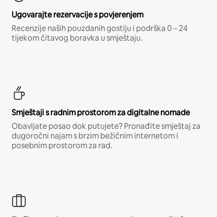
Ugovarajte rezervacije s povjerenjem
Recenzije naših pouzdanih gostiju i podrška 0 – 24
tijekom čitavog boravka u smještaju.
Smještaji s radnim prostorom za digitalne nomade
Obavljate posao dok putujete? Pronađite smještaj za
dugoročni najam s brzim bežičnim internetom i
posebnim prostorom za rad.