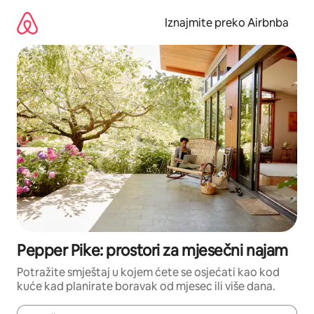
Prijeđi
na
Iznajmite preko Airbnba
sadržaj
Pepper Pike: prostori za mjesečni najam
Potražite smještaj u kojem ćete se osjećati kao kod
kuće kad planirate boravak od mjesec ili više dana.