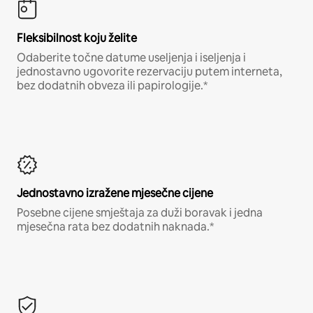
Fleksibilnost koju želite
Odaberite točne datume useljenja i iseljenja i
jednostavno ugovorite rezervaciju putem interneta,
bez dodatnih obveza ili papirologije.*
Jednostavno izražene mjesečne cijene
Posebne cijene smještaja za duži boravak i jedna
mjesečna rata bez dodatnih naknada.*