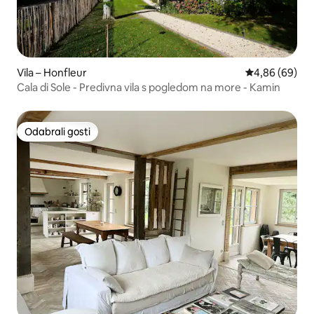
Vila – Honfleur
Prosječna ocje
4,86 (69)
Cala di Sole - Predivna vila s pogledom na more - Kamin
Odabrali gosti
Odabrali gosti