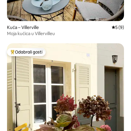
Kuća – Villerville
Prosječna
5 (9)
Moja kućica u Villervilleu
Odabrali gosti
Među najviše rangiranima s oznakom „Odabrali gosti”