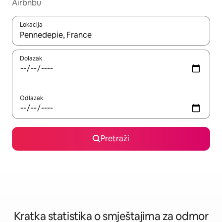
Airbnbu
Lokacija
Kada budu dostupni rezultati, moći ćete ih pregledati koristeći
Dolazak
Odlazak
Pretraži
Kratka statistika o smještajima za odmor