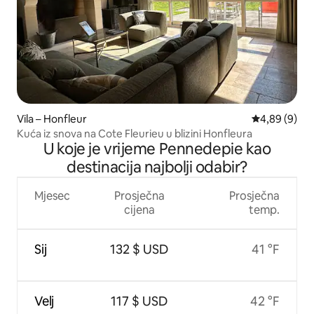
Vila – Honfleur
Prosječna ocj
4,89 (9)
Kuća iz snova na Cote Fleurieu u blizini Honfleura
U koje je vrijeme Pennedepie kao
destinacija najbolji odabir?
Mjesec
Prosječna
Prosječna
cijena
temp.
Sij
132 $ USD
41 °F
Velj
117 $ USD
42 °F