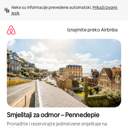
Prijeđi
Neke su informacije prevedene automatski. 
Prikaži izvorni 
na
jezik
sadržaj
Iznajmite preko Airbnba
Smještaji za odmor – Pennedepie
Pronađite i rezervirajte jedinstvene smještaje na