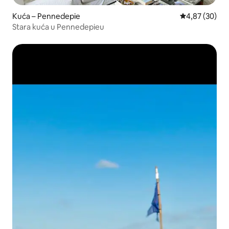
Kuća – Pennedepie
Prosječna ocje
4,87 (30)
Stara kuća u Pennedepieu