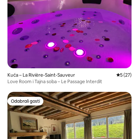
Kuća – La Rivière-Saint-Sauveur
Prosječna 
5 (27)
Love Room i Tajna soba – Le Passage Interdit
Odabrali gosti
Odabrali gosti