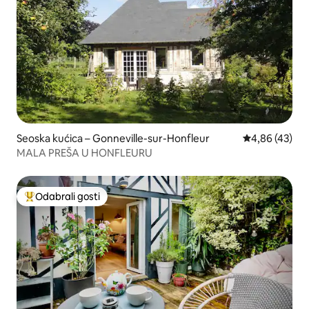
Seoska kućica – Gonneville-sur-Honfleur
Prosječna ocje
4,86 (43)
MALA PREŠA U HONFLEURU
Odabrali gosti
Među najviše rangiranima s oznakom „Odabrali gosti”