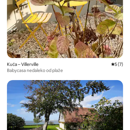
Kuća – Villerville
Prosječna
5 (7)
Babycasa nedaleko od plaže