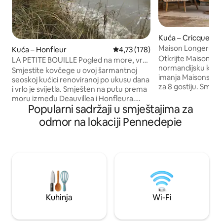
Kuća – Cricqueb
Maison Longere – li
Kuća – Honfleur
Prosječna ocjena: 4,73/5, recenz
4,73 (178)
Deauvillea
Otkrijte Maison L
LA PETITE BOUILLE Pogled na more, vrt,
normandijsku kuću
2 ili 4 osobe.
Smjestite kovčege u ovoj šarmantnoj
imanja Maisons H
seoskoj kućici renoviranoj po ukusu dana
za 8 gostiju. Smje
i vrlo je svijetla. Smješten na putu prema
Deauvillea, Trouvil
moru između Deauvillea i Honfleura.
smještaj s 4 spava
Popularni sadržaji u smještajima za
Možete uživati u panoramskom pogledu
spaja modernu ud
na ušće rijeke Sene. Pristup plaži 300 m
odmor na lokaciji Pennedepie
šarmom. Ima namj
kroz polja. Kuća ima LL, LV, mikrovalnu
privatni vrt, kami
pećnicu, kuhalo za vodu, krevetić, stolicu
kuhinju i pristup 
za hranjenje, sušilo za kosu, roštilj i vrtni
travnja do rujna), i
namještaj, svjetlovodni internet. Pogled
stolni nogomet, ko
na more s terase s pogledom na privatni i
igralište (kućica n
ograđeni vrt. Dvije spavaće
ljuljačke).
sobe,kuhinja,dnevni boravak i
blagovaonica.
Kuhinja
Wi-Fi