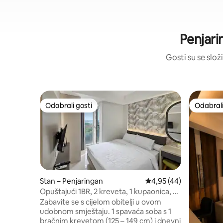
Penjari
Gosti su se složi
Odabrali gosti
Odabrali
Odabrali gosti
Odabrali
Stan – Penjaringan
Prosječna ocjena: 4,95/
4,95 (44)
Opuštajući 1BR, 2 kreveta, 1 kupaonica, 4
Pax - Gold Coast PIK
Zabavite se s cijelom obitelji u ovom
udobnom smještaju. 1 spavaća soba s 1
bračnim krevetom (125 – 149 cm) i dnevni