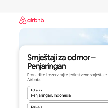
Prijeđi
na
sadržaj
Smještaji za odmor –
Penjaringan
Pronađite i rezervirajte jedinstvene smještaje
Airbnbu
Lokacija
Kada budu dostupni rezultati, moći ćete ih pregle
Dolazak