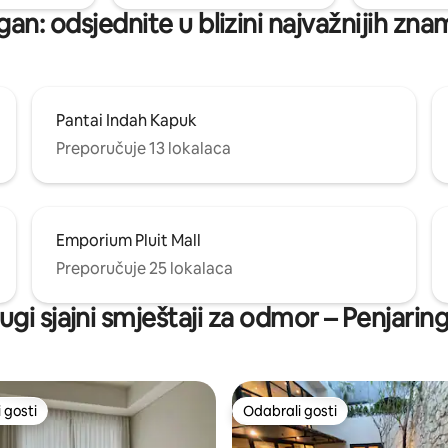
gan: odsjednite u blizini najvažnijih zna
Pantai Indah Kapuk
Preporučuje 13 lokalaca
Emporium Pluit Mall
Preporučuje 25 lokalaca
ugi sjajni smještaji za odmor – Penjarin
 gosti
Odabrali gosti
 gosti
Odabrali gosti