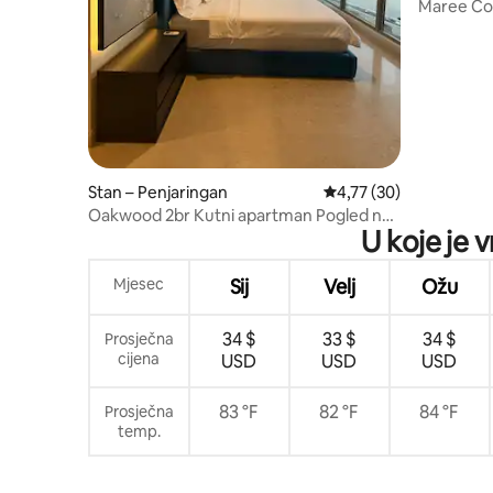
n
Maree Cov
trgovačko
Stan – Penjaringan
Prosječna ocjena: 4,77/
4,77 (30)
Oakwood 2br Kutni apartman Pogled na
U koje je 
more Netflix fit 6
Mjesec
Sij
Velj
Ožu
34 $
33 $
34 $
Prosječna
cijena
USD
USD
USD
83 °F
82 °F
84 °F
Prosječna
temp.