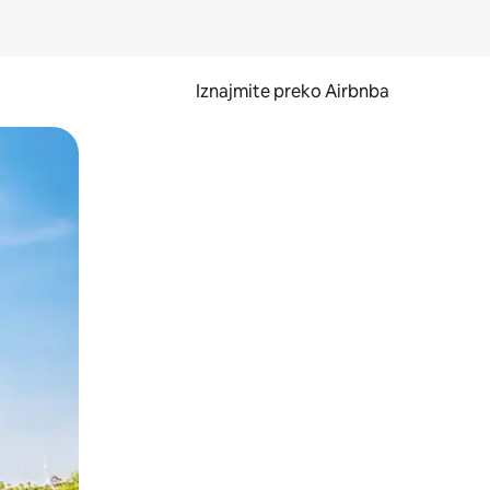
Iznajmite preko Airbnba
li prelaskom prstom po zaslonu.