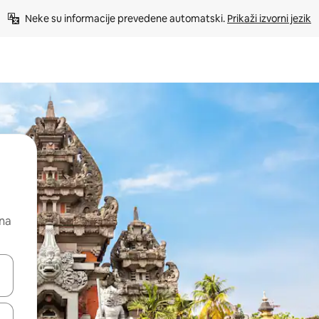
Neke su informacije prevedene automatski. 
Prikaži izvorni jezik
 na
dati koristeći se strelicama prema gore i prema dolje, kao i dodirom i