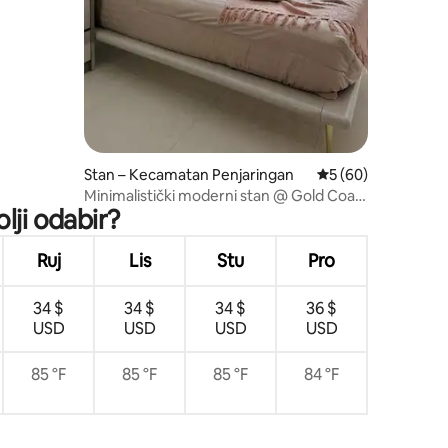
Stan – Kecamatan Penjaringan
Prosječna ocjena: 5
5 (60)
Minimalistički moderni stan @ Gold Coast
lji odabir?
pik
Ruj
Lis
Stu
Pro
34 $
34 $
34 $
36 $
USD
USD
USD
USD
85 °F
85 °F
85 °F
84 °F