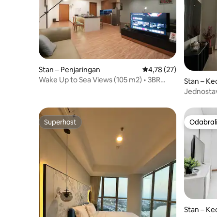
Stan – Penjaringan
Prosječna ocjena: 4,78/
4,78 (27)
Wake Up to Sea Views (105 m2) • 3BR
Stan – Ke
Baywalk Retreat
Jednostav
spavaća 
Superhost
Odabrali
Superhost
Odabrali
Stan – Ke