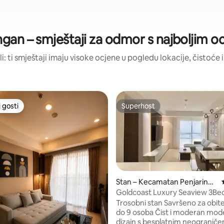
ngan – smještaji za odmor s najboljim 
li: ti smještaji imaju visoke ocjene u pogledu lokacije, čistoće i
 gosti
Superhost
 gosti
Superhost
5, recenzija: 44
Stan – Kecamatan Penjaringa
n
Goldcoast Luxury Seaview 3B
Apartment @PIK
Trosobni stan Savršeno za obitelj
do 9 osoba Čist i moderan moderan
dizajn s besplatnim neogranič