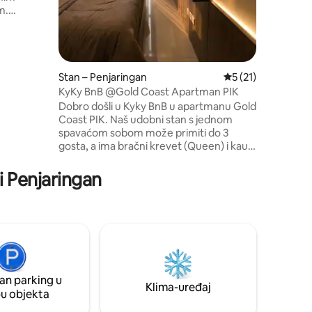
razonodu 
m.
područja 
enijem
jednostav
vijaju,
čne luke ,
 zgrada
Stan – Penjaringan
Prosječna ocjena: 5
5 (21)
KyKy BnB @Gold Coast Apartman PIK
svaki put
Dobro došli u Kyky BnB u apartmanu Gold
Coast PIK. Naš udobni stan s jednom
spavaćom sobom može primiti do 3
gosta, a ima bračni krevet (Queen) i kauč
na razvlačenje. Uživajte u Wi-Fi mreži,
Netflixu, privatnom balkonu,
i Penjaringan
blagovaonici i potpuno opremljenoj
kuhinji. Za svaki boravak osigurana je
svježe oprana posteljina i ručnici. Gosti
imaju pristup bazenu, teretani, sauni,
dječjem vrtu i usluzi pranja rublja.
Smješteno u srcu PIK-a, u blizini
znamenitosti, kafića, restorana i zračne
luke Soekarno-Hatta.
an parking u
Klima-uređaj
pu objekta