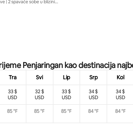
e | 2 spavaće sobe u blizini
g centra Baywalk Mall Pluit
5, recenzija: 30
vrijeme Penjaringan kao destinacija najbo
Tra
Svi
Lip
Srp
Kol
33 $
32 $
33 $
34 $
34 $
USD
USD
USD
USD
USD
85 °F
85 °F
85 °F
84 °F
84 °F