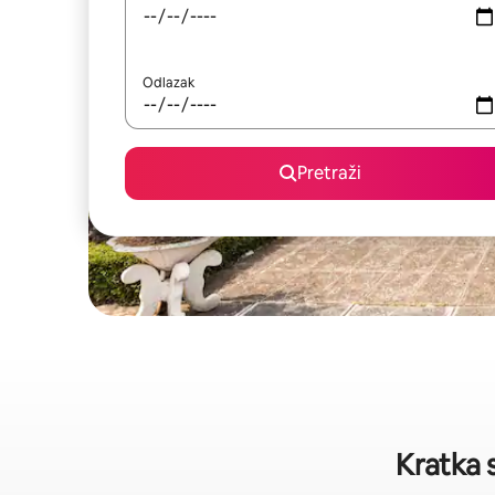
Odlazak
Pretraži
Kratka 