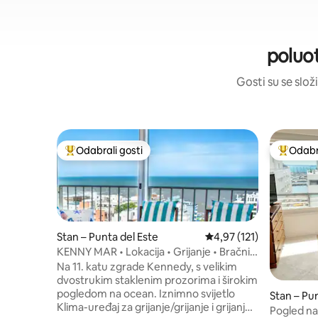
poluot
Gosti su se složi
Odabrali gosti
Odabra
Među najviše rangiranima s oznakom „Odabrali gosti”
Među naj
Stan – Punta del Este
Prosječna ocjena: 4,97/5
4,97 (121)
KENNY MAR • Lokacija • Grijanje • Bračni
krevet (king-size)
Na 11. katu zgrade Kennedy, s velikim
dvostrukim staklenim prozorima i širokim
pogledom na ocean. Iznimno svijetlo
Stan – Pu
Klima-uređaj za grijanje/grijanje i grijanje,
Pogled na