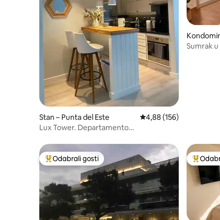
Kondomini
Sumrak u 
Stan – Punta del Este
Prosječna ocjena: 4,88/5
4,88 (156)
Lux Tower. Departamento
monoambiente. Pleno centar
Odabrali gosti
Odabra
Među najviše rangiranima s oznakom „Odabrali gosti”
Među naj