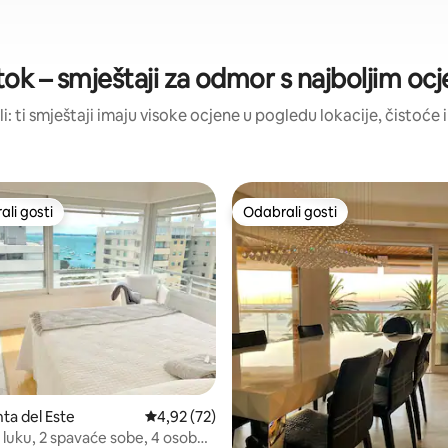
ok – smještaji za odmor s najboljim o
li: ti smještaji imaju visoke ocjene u pogledu lokacije, čistoće i
li gosti
Odabrali gosti
više rangiranima s oznakom „Odabrali gosti”
Odabrali gosti
, recenzija: 121
nta del Este
Prosječna ocjena: 4,92/5, recenzija: 72
4,92 (72)
 luku, 2 spavaće sobe, 4 osobe,