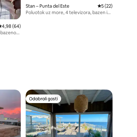
Stan – Punta del Este
Prosječna ocjena: 5
5 (22)
Poluotok uz more, 4 televizora, bazen i
parkiralište
Prosječna ocjena: 4,98/5, recenzija: 64
4,98 (64)
s bazenom
Odabrali gosti
Odabrali gosti