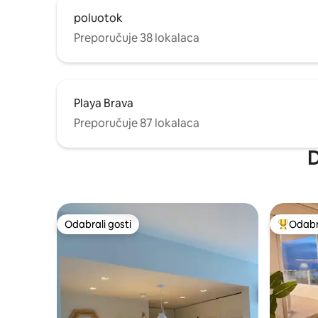
poluotok
Preporučuje 38 lokalaca
Playa Brava
Preporučuje 87 lokalaca
D
Odabrali gosti
Odabra
Odabrali gosti
Među naj