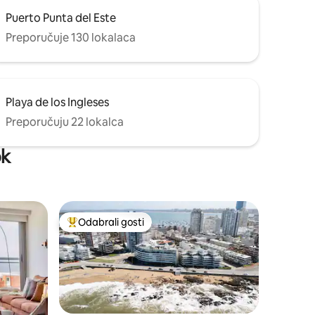
Puerto Punta del Este
Preporučuje 130 lokalaca
Playa de los Ingleses
Preporučuju 22 lokalca
ok
Odabrali gosti
nakom „Odabrali gosti”
Među najviše rangiranima s oznakom „Odabrali gosti”