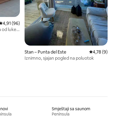
Prosječna ocjena: 4,91/5, recenzija: 96
4,91 (96)
a od luke
Stan – Punta del Este
Prosječna ocjena: 4,7
4,78 (9)
Iznimno, sjajan pogled na poluotok
novi
Smještaji sa saunom
ínsula
Península