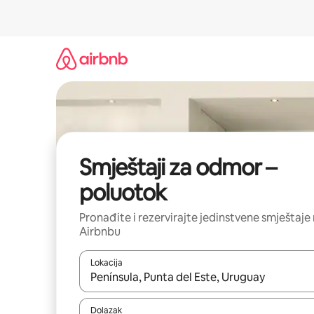
Prijeđi
na
sadržaj
Smještaji za odmor –
poluotok
Pronađite i rezervirajte jedinstvene smještaje
Airbnbu
Lokacija
Kada budu dostupni rezultati, moći ćete ih pregle
Dolazak