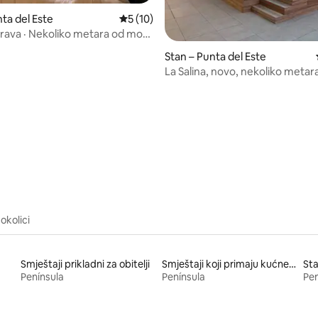
nta del Este
Prosječna ocjena: 5/5, recenzija: 10
5 (10)
rava · Nekoliko metara od mora
Stan – Punta del Este
La Salina, novo, nekoliko metar
Odlično
5, recenzija: 64
okolici
Smještaji prikladni za obitelji
Smještaji koji primaju kućne ljubimce
Sta
Península
Península
Pen