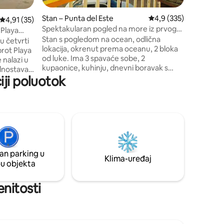
ugodna ti
Stan – Punta del Este
Prosječna ocjena: 4,9/
4,9 (335)
Prosječna ocjena: 4,91/5, recenzija: 35
4,91 (35)
Spektakularan pogled na more iz prvog
 Playa
reda!!!!!!!!!!!!
Stan s pogledom na ocean, odlična
u četvrti
lokacija, okrenut prema oceanu, 2 bloka
prot Playa
od luke. Ima 3 spavaće sobe, 2
 nalazi u
kupaonice, kuhinju, dnevni boravak s
ednostavan
štednjakom na drva, veliku terasu,
iji poluotok
im
garažu, kabelsku televiziju s pametnim
d Av.
televizorom 49 i pametni TV, Wi-Fi,
 We
kapacitet 6 osoba. Vrlo mirno i sigurno
 rambla,
područje. Koraci od mora!!!! VAŽNO!!!!!
oms,
NE ostavljamo posteljinu ili ručnike.
WiFi
(lencois e toalhas). Ako vam je potrebno
tional),
5 USD po osobi za cijeli boravak. Nalazi se
 for you
an parking u
na prvom katu po stubištu
Klima-uređaj
pu objekta
enitosti