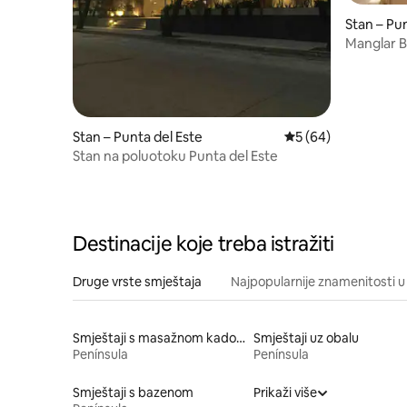
Stan – Pu
Manglar B
· 11. kat
Stan – Punta del Este
Prosječna ocjena: 5/
5 (64)
Stan na poluotoku Punta del Este
Destinacije koje treba istražiti
Druge vrste smještaja
Najpopularnije znamenitosti u 
Smještaji s masažnom kadom
Smještaji uz obalu
Península
Península
Smještaji s bazenom
Prikaži više