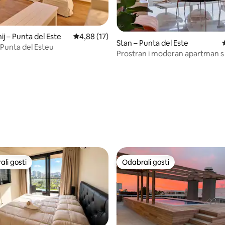
j – Punta del Este
Prosječna ocjena: 4,88/5, recenzija: 17
4,88 (17)
Stan – Punta del Este
Punta del Esteu
Prostran i moderan apartman 
u blizini svega
, recenzija: 156
li gosti
Odabrali gosti
više rangiranima s oznakom „Odabrali gosti”
Odabrali gosti