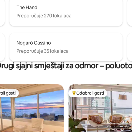
The Hand
Preporučuje 270 lokalaca
Nogaró Cassino
Preporučuje 35 lokalaca
rugi sjajni smještaji za odmor – poluot
li gosti
Odabrali gosti
više rangiranima s oznakom „Odabrali gosti”
Među najviše rangiranima s oz