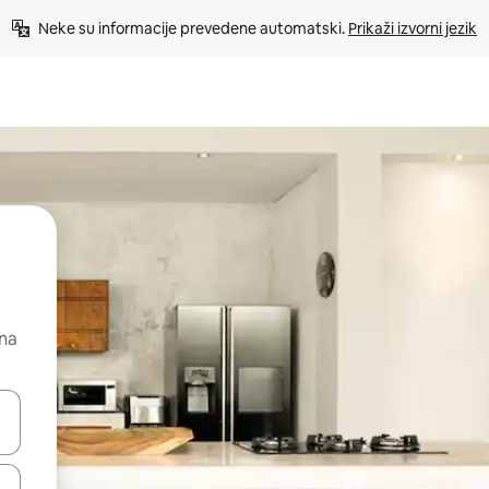
Neke su informacije prevedene automatski. 
Prikaži izvorni jezik
 na
dati koristeći se strelicama prema gore i prema dolje, kao i dodirom i