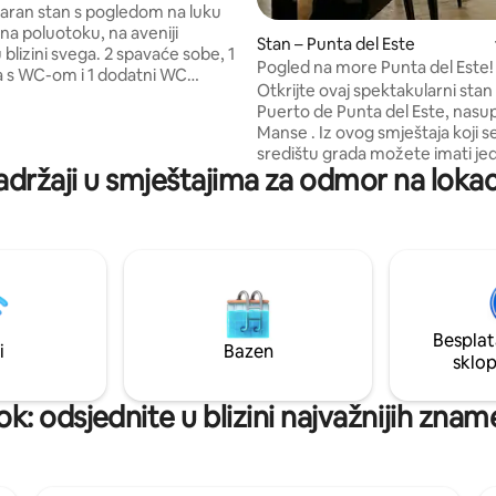
nternet, spremačice
aran stan s pogledom na luku
na poluotoku, na aveniji
Stan – Punta del Este
 blizini svega. 2 spavaće sobe, 1
Pogled na more Punta del Este!
 s WC-om i 1 dodatni WC
Mansa. Luka.
Otkrijte ovaj spektakularni stan 
a kuhinja s terasom za pranje
Puerto de Punta del Este, nasu
SLUGA POSLUŽIVANJA U SOBI
Manse . Iz ovog smještaja koji se
N JE UKLJUČENA brzi Wi-Fi
središtu grada možete imati j
LED TV od 50" u dnevnom
adržaji u smještajima za odmor na lokac
pristup svemu i uživati u najbolj
V od 40" u spavaćoj sobi Klima-
zalascima sunca. Samo 3 ulice o
dnevnom boravku i glavnoj
Gorlero i 1 ulica od gradske LUKE.
obi Jedini dodatni trošak je
have a beautiful balcony on the
 METRU, koja se plaća kada
air conditioned, 4 TV, 3 bathro
o je minimalno Nekoliko koraka
whitens, BBQ, 2 subsoil couch, 
plaže, restorana, pubova
400Mibp/s, cleaning service (op
elevators and the best comfort
Besplat
to enjoy your stay
i
Bazen
sklo
k: odsjednite u blizini najvažnijih znam