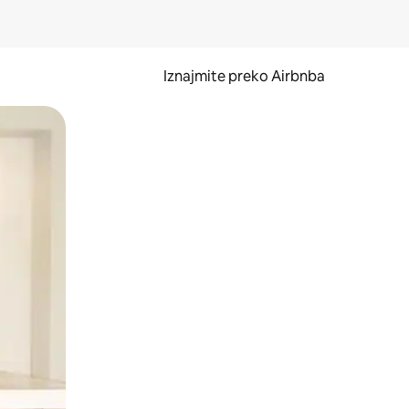
Iznajmite preko Airbnba
li prelaskom prstom po zaslonu.