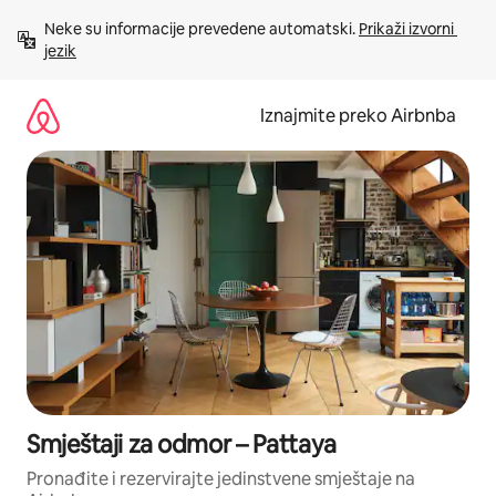
Prijeđi
Neke su informacije prevedene automatski. 
Prikaži izvorni 
na
jezik
sadržaj
Iznajmite preko Airbnba
Smještaji za odmor – Pattaya
Pronađite i rezervirajte jedinstvene smještaje na