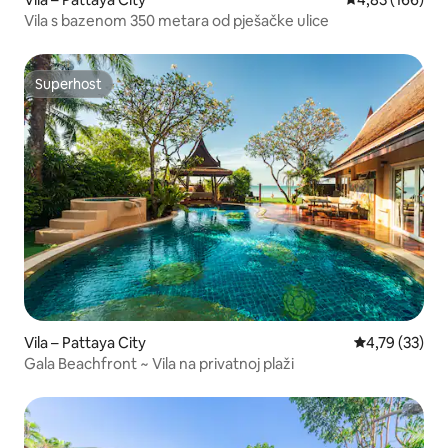
Vila s bazenom 350 metara od pješačke ulice
Superhost
Superhost
Vila – Pattaya City
Prosječna ocje
4,79 (33)
Gala Beachfront ~ Vila na privatnoj plaži