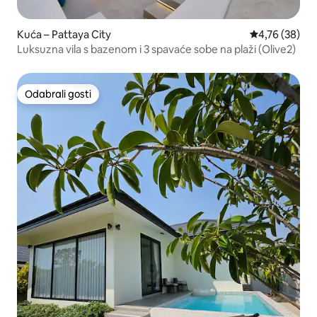
Kuća – Pattaya City
Prosječna ocje
4,76 (38)
Luksuzna vila s bazenom i 3 spavaće sobe na plaži (Olive2)
Odabrali gosti
Odabrali gosti