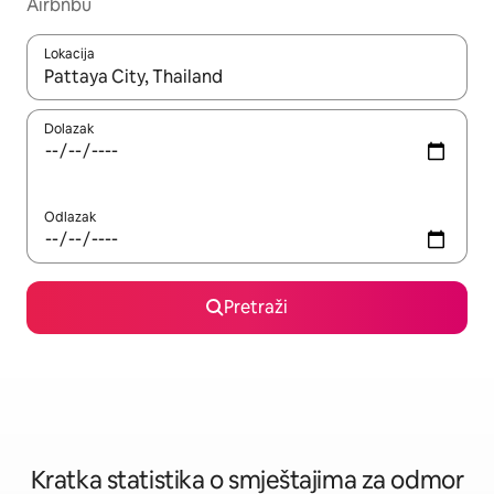
Airbnbu
Lokacija
Kada budu dostupni rezultati, moći ćete ih pregledati koristeći
Dolazak
Odlazak
Pretraži
Kratka statistika o smještajima za odmor