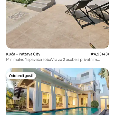
Kuća – Pattaya City
Prosječna ocje
4,93 (43)
Minimalno 1 spavaća sobaVila za 2 osobe s privatnim
bazenom
Odabrali gosti
Odabrali gosti