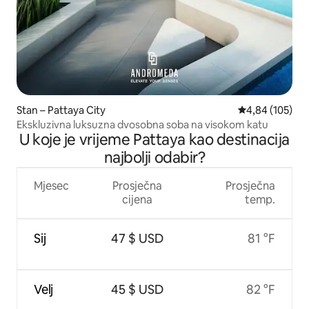
Stan – Pattaya City
Prosječna ocjen
4,84 (105)
Ekskluzivna luksuzna dvosobna soba na visokom katu
U koje je vrijeme Pattaya kao destinacija
najbolji odabir?
Mjesec
Prosječna
Prosječna
cijena
temp.
Sij
47 $ USD
81 °F
Velj
45 $ USD
82 °F