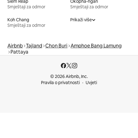
Siem Reap
Okopha-ngan
Smještaji za odmor
Smještaji za odmor
Koh Chang
Prikaži više
Smještaji za odmor
Airbnb
Tajland
Chon Buri
Amphoe Bang Lamung
Pattaya
© 2026 Airbnb, Inc.
Pravila o privatnosti
Uvjeti