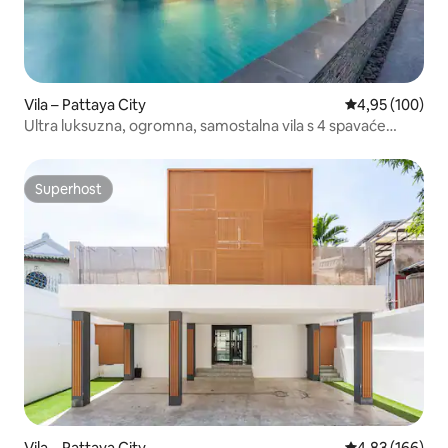
Vila – Pattaya City
Prosječna ocjen
4,95 (100)
Ultra luksuzna, ogromna, samostalna vila s 4 spavaće
sobe, 5 kupaonica i bazenom u blizini plaže Zhongtian u
Pattayi Q2 (sve 4 spavaće sobe imaju privatne WC-e i
kupaonice)
Superhost
Superhost
Vila – Pattaya City
Prosječna ocjen
4,83 (166)