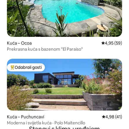
Kuća – Ocoa
Prosječna ocje
4,95 (59)
Prekrasna kuća s bazenom "El Paraíso"
Odabrali gosti
Među najviše rangiranima s oznakom „Odabrali gosti”
Kuća – Puchuncaví
Prosječna ocje
4,98 (41)
Moderna i svijetla kuća · Polo Maitencillo