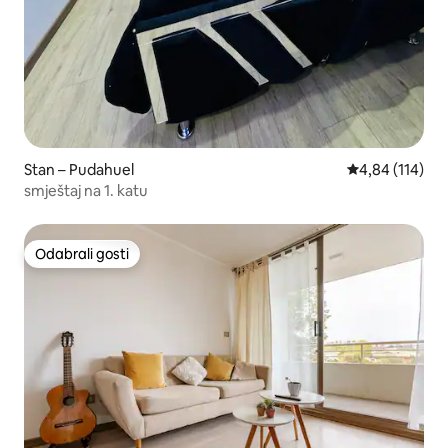
Stan – Pudahuel
Prosječna ocjen
4,84 (114)
smještaj na 1. katu
Odabrali gosti
Odabrali gosti