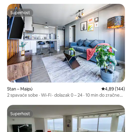
Superhost
Superhost
Stan – Maipú
Prosječna ocjen
4,89 (144)
2 spavaće sobe · Wi-Fi · dolazak 0 – 24 · 10 min do zračne
luke
Superhost
Superhost