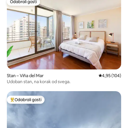
Odabrali gosti
Odabrali gosti
Stan – Viña del Mar
Prosječna ocjen
4,95 (104)
Udoban stan, na korak od svega.
Odabrali gosti
Među najviše rangiranima s oznakom „Odabrali gosti”