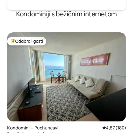
Kondominiji s bežičnim internetom
Odabrali gosti
Među najviše rangiranima s oznakom „Odabrali gosti”
Kondominij – Puchuncaví
Prosječna ocjen
4,87 (180)