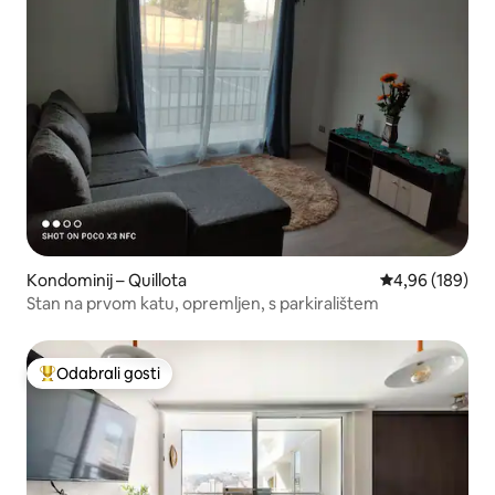
Kondominij – Quillota
Prosječna ocjen
4,96 (189)
Stan na prvom katu, opremljen, s parkiralištem
Odabrali gosti
Među najviše rangiranima s oznakom „Odabrali gosti”