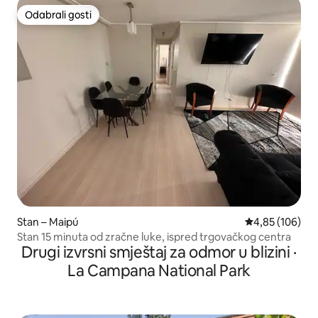
Odabrali gosti
Odabrali gosti
Stan – Maipú
Prosječna ocjen
4,85 (106)
Stan 15 minuta od zračne luke, ispred trgovačkog centra
Drugi izvrsni smještaj za odmor u blizini ·
La Campana National Park