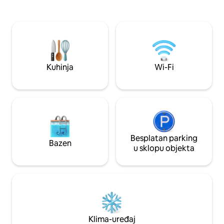
15 min. Kupola pro
selu😌 Wi-Fi u ruralnim područjima💻
prostora na zemlji
Trgovina udaljena 1 km🛒 Jumbo i
Udoban s bračnim 
trgovački centar udaljeni su 9 minuta
savršeno je mjest
Povezanost s cestama!🍃 🔐Sve je
povezivanje, opušt
privatno i ograđeno Kućni ljubimci
Napomena: samo W
moraju biti prijavljeni* *Dodatna usluga
kompostom.
vrča s toplom vodom! Pitajte za cijenu!
Kuhinja
Wi-Fi
Besplatan parking
Bazen
u sklopu objekta
Klima-uređaj