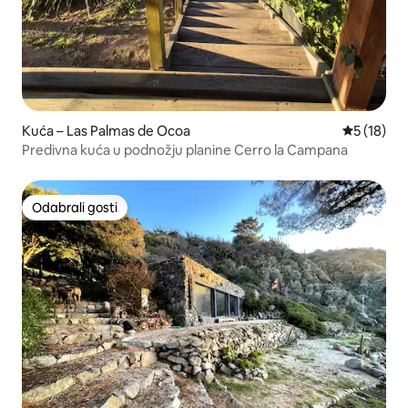
Kuća – Las Palmas de Ocoa
Prosječna 
5 (18)
Predivna kuća u podnožju planine Cerro la Campana
Odabrali gosti
Odabrali gosti