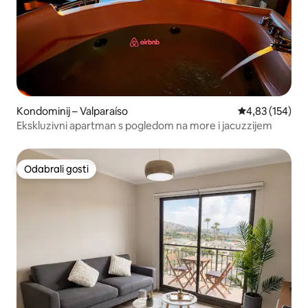
Kondominij – Valparaíso
Prosječna ocjen
4,83 (154)
Ekskluzivni apartman s pogledom na more i jacuzzijem
Odabrali gosti
Odabrali gosti