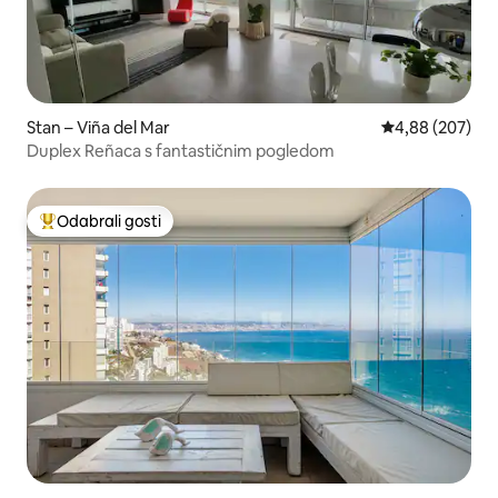
Stan – Viña del Mar
Prosječna ocjen
4,88 (207)
Duplex Reñaca s fantastičnim pogledom
Odabrali gosti
Među najviše rangiranima s oznakom „Odabrali gosti”