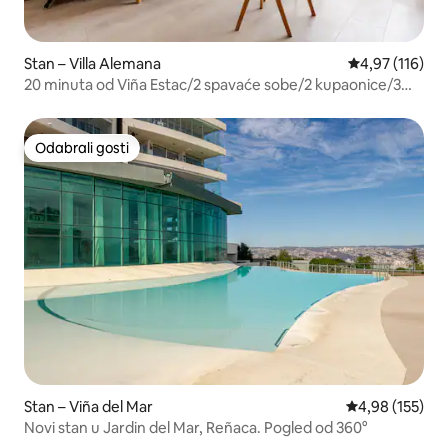
Stan – Villa Alemana
Prosječna ocjen
4,97 (116)
20 minuta od Viña Estac/2 spavaće sobe/2 kupaonice/3
kreveta.
Odabrali gosti
Odabrali gosti
Stan – Viña del Mar
Prosječna ocjen
4,98 (155)
Novi stan u Jardin del Mar, Reñaca. Pogled od 360°