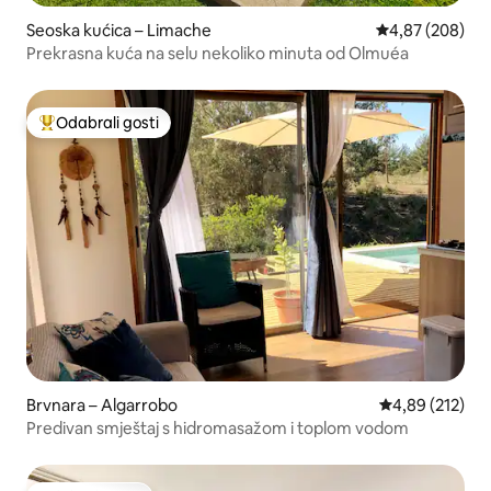
Seoska kućica – Limache
Prosječna ocjen
4,87 (208)
Prekrasna kuća na selu nekoliko minuta od Olmuéa
Odabrali gosti
Među najviše rangiranima s oznakom „Odabrali gosti”
Brvnara – Algarrobo
Prosječna ocjen
4,89 (212)
Predivan smještaj s hidromasažom i toplom vodom