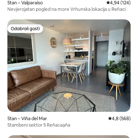
Stan – Valparaíso
Prosječna ocjen
4,94 (124)
Nevjerojatan pogled na more Vrhunska lokacija u Reñaci
Odabrali gosti
Odabrali gosti
Stan – Viña del Mar
Prosječna ocje
4,8 (568)
Stambeni sektor 5 Reñacaạña