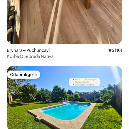
Brvnara – Puchuncaví
Prosječna 
5 (10)
Koliba Quebrada Nativa
Odabrali gosti
Odabrali gosti