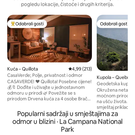
pogledu lokacije, čistoće i drugih kriterija.
Odabrali gosti
Odabrali gosti
Među najviše rangiranima s oznakom „Odabrali gosti”
Odabrali gosti
Kuća – Quillota
Prosječna ocjena: 4,99/5, recenzi
4,99 (213)
CasaVerde; Polje, privatnost i odmor
Kupola – Quebrada
CASAVERDE! ❤️ Quillota! Posebne cijene!
ado
Geodetska kupola u
💰🔖 Dođite i uživajte u jednostavnom
rezervata biosfer
Okružena netakn
odmoru u prirodi 🌿 Povežite se s
moćnom prirodom,
prirodom Drvena kuća za 4 osobe Bračni
na ušću života. (Es
krevet (širine 180 – 200 cm) + krevet na
smještaj prikladan z
kat Sve što vam je potrebno SVE je
Popularni sadržaji u smještajima za
smješteni smo na 
privatno ☘️Ruralno područje s
Parca, savršenog m
odmor u blizini · La Campana National
mogućnošću povezivanja 🐔Farma
jednodnevnim izle
peradi s kokošima koje možete
Park
del Mar ili Valpara
promatrati Prostrana terasa🍷 Život na