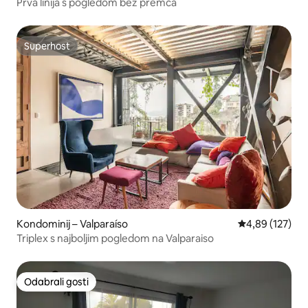
Prva linija s pogledom bez premca
Superhost
Superhost
Kondominij – Valparaíso
Prosječna ocjen
4,89 (127)
Triplex s najboljim pogledom na Valparaiso
Odabrali gosti
Odabrali gosti