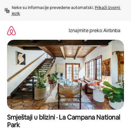
Prijeđi
Neke su informacije prevedene automatski. 
Prikaži izvorni 
na
jezik
sadržaj
Iznajmite preko Airbnba
Smještaji u blizini · La Campana National
Park