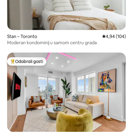
Stan – Toronto
Prosječna ocjen
4,94 (104)
Moderan kondominij u samom centru grada
Odabrali gosti
Među najviše rangiranima s oznakom „Odabrali gosti”