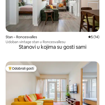
Stan – Roncesvalles
Prosječna 
5 (14)
Udoban vintage stan u Roncesvallesu
Stanovi u kojima su gosti sami
Odabrali gosti
Među najviše rangiranima s oznakom „Odabrali gosti”