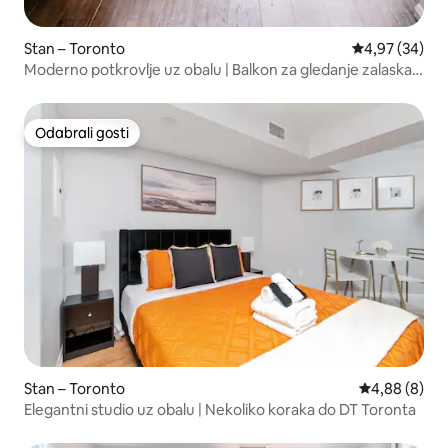
Stan – Toronto
Prosječna ocje
4,97 (34)
Moderno potkrovlje uz obalu | Balkon za gledanje zalaska
sunca
Odabrali gosti
Odabrali gosti
Stan – Toronto
Prosječna ocj
4,88 (8)
Elegantni studio uz obalu | Nekoliko koraka do DT Toronta