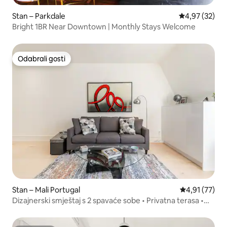
Stan – Parkdale
Prosječna ocje
4,97 (32)
Bright 1BR Near Downtown | Monthly Stays Welcome
Odabrali gosti
Odabrali gosti
Stan – Mali Portugal
Prosječna ocje
4,91 (77)
Dizajnerski smještaj s 2 spavaće sobe • Privatna terasa •
Moderan