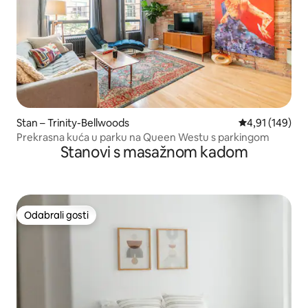
Stan – Trinity-Bellwoods
Prosječna ocjen
4,91 (149)
Prekrasna kuća u parku na Queen Westu s parkingom
Stanovi s masažnom kadom
Odabrali gosti
Odabrali gosti