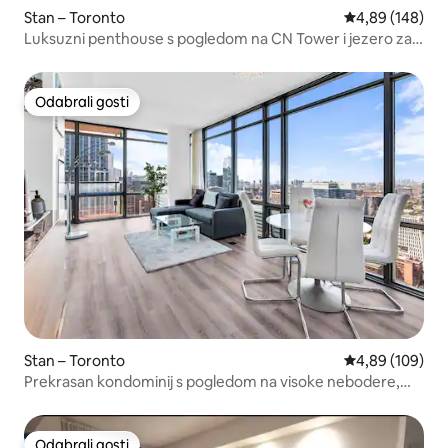
Stan – Toronto
Prosječna ocjen
4,89 (148)
Luksuzni penthouse s pogledom na CN Tower i jezero za
10 osoba
Odabrali gosti
Odabrali gosti
Stan – Toronto
Prosječna ocjen
4,89 (109)
Prekrasan kondominij s pogledom na visoke nebodere,
bazenom i besplatnim parkingom
Odabrali gosti