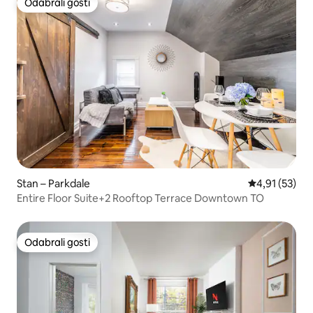
Odabrali gosti
Odabrali gosti
Stan – Parkdale
Prosječna ocje
4,91 (53)
Entire Floor Suite+2 Rooftop Terrace Downtown TO
Odabrali gosti
Odabrali gosti