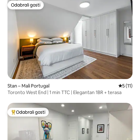
Odabrali gosti
Odabrali gosti
Stan – Mali Portugal
Prosječna 
5 (11)
Toronto West End | 1 min TTC | Elegantan 1BR + terasa
Odabrali gosti
Među najviše rangiranima s oznakom „Odabrali gosti”