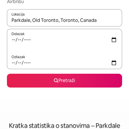
Airbnbu
Lokacija
Kada budu dostupni rezultati, moći ćete ih pregledati koristeći
Dolazak
Odlazak
Pretraži
Kratka statistika o stanovima – Parkdale