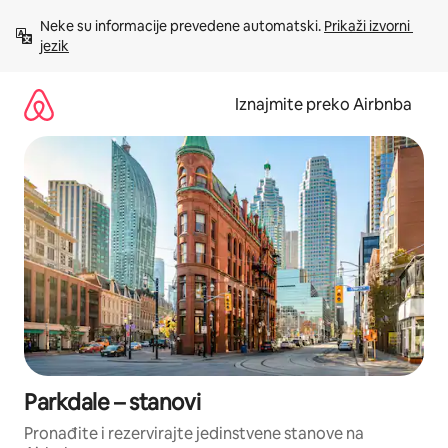
Prijeđi
Neke su informacije prevedene automatski. 
Prikaži izvorni 
na
jezik
sadržaj
Iznajmite preko Airbnba
Parkdale – stanovi
Pronađite i rezervirajte jedinstvene stanove na