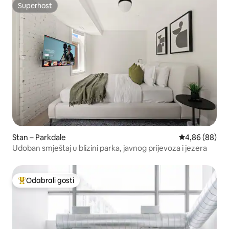
Superhost
Superhost
Stan – Parkdale
Prosječna ocje
4,86 (88)
Udoban smještaj u blizini parka, javnog prijevoza i jezera
Odabrali gosti
Među najviše rangiranima s oznakom „Odabrali gosti”