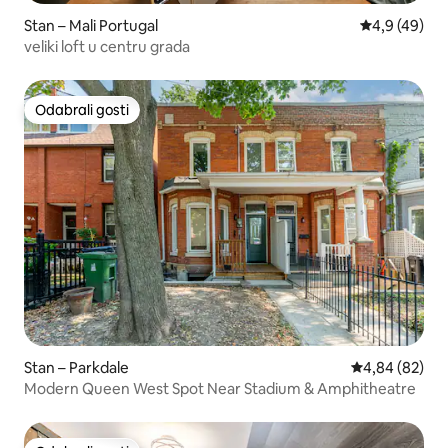
Stan – Mali Portugal
Prosječna ocj
4,9 (49)
veliki loft u centru grada
Odabrali gosti
Odabrali gosti
Stan – Parkdale
Prosječna ocje
4,84 (82)
Modern Queen West Spot Near Stadium & Amphitheatre