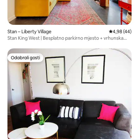
Stan – Liberty Village
Prosječna ocje
4,98 (44)
Stan King West | Besplatno parkirno mjesto + vrhunska
lokacija
Odabrali gosti
Odabrali gosti