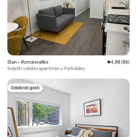
Stan – Roncesvalles
Prosječna ocje
4,98 (86)
Svijetli i udobni apartman u Parkdaleu
Odabrali gosti
Odabrali gosti