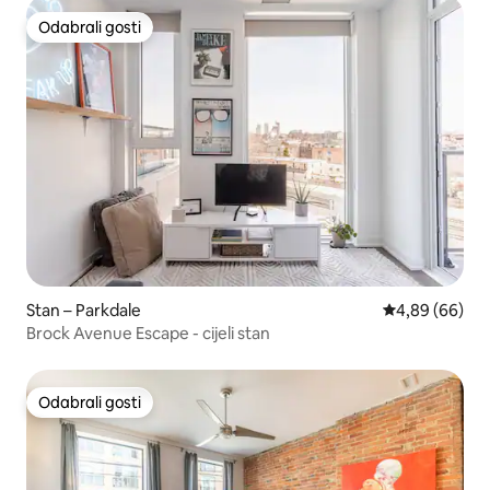
Odabrali gosti
Odabrali gosti
Stan – Parkdale
Prosječna ocje
4,89 (66)
Brock Avenue Escape - cijeli stan
Odabrali gosti
Odabrali gosti