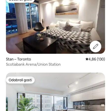
Odabrali gosti
Stan – Toronto
Prosječna ocjen
4,86 (130)
Scotiabank Arena/Union Station
Odabrali gosti
Odabrali gosti