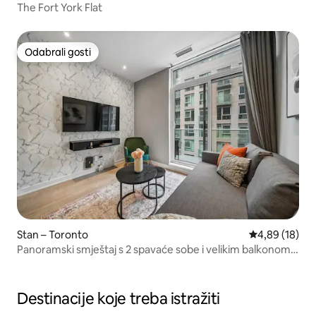
The Fort York Flat
Odabrali gosti
Odabrali gosti
Stan – Toronto
Prosječna ocje
4,89 (18)
Panoramski smještaj s 2 spavaće sobe i velikim balkonom u
centru grada
Destinacije koje treba istražiti