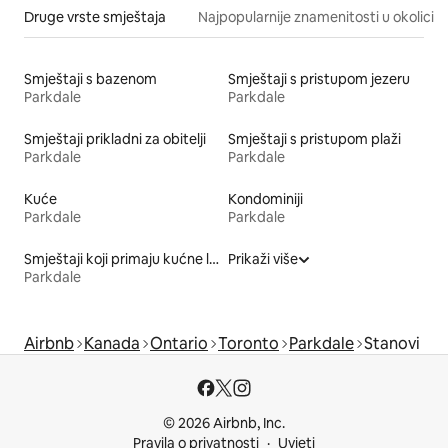
Druge vrste smještaja
Najpopularnije znamenitosti u okolici
Smještaji s bazenom
Smještaji s pristupom jezeru
Parkdale
Parkdale
Smještaji prikladni za obitelji
Smještaji s pristupom plaži
Parkdale
Parkdale
Kuće
Kondominiji
Parkdale
Parkdale
Smještaji koji primaju kućne ljubimce
Prikaži više
Parkdale
Airbnb
Kanada
Ontario
Toronto
Parkdale
Stanovi
© 2026 Airbnb, Inc.
Pravila o privatnosti
Uvjeti