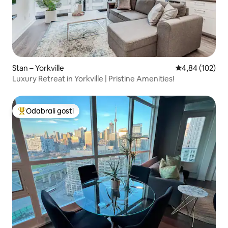
Stan – Yorkville
Prosječna ocjen
4,84 (102)
Luxury Retreat in Yorkville | Pristine Amenities!
Odabrali gosti
Među najviše rangiranima s oznakom „Odabrali gosti”