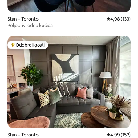
Stan – Toronto
Prosječna ocjen
4,98 (133)
Poljoprivredna kućica
Odabrali gosti
Među najviše rangiranima s oznakom „Odabrali gosti”
Stan – Toronto
Prosječna ocjen
4,99 (152)