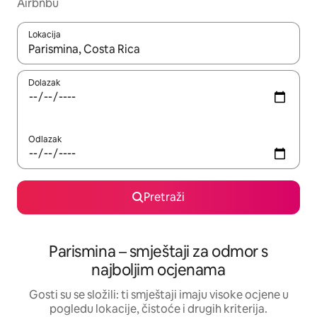
Airbnbu
Lokacija
Kada budu dostupni rezultati, moći ćete ih pregledati koristeći
Dolazak
Odlazak
Pretraži
Parismina – smještaji za odmor s
najboljim ocjenama
Gosti su se složili: ti smještaji imaju visoke ocjene u
pogledu lokacije, čistoće i drugih kriterija.