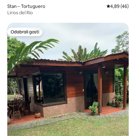
Stan – Tortuguero
Prosječna ocje
4,89 (46)
Lirios del Río
Odabrali gosti
Odabrali gosti