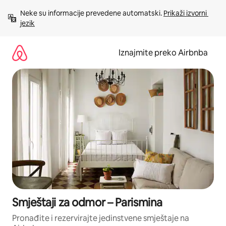
Prijeđi
Neke su informacije prevedene automatski. 
Prikaži izvorni 
na
jezik
sadržaj
Iznajmite preko Airbnba
Smještaji za odmor – Parismina
Pronađite i rezervirajte jedinstvene smještaje na