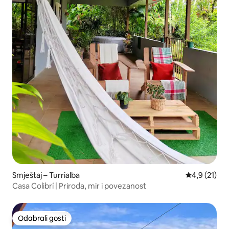
Smještaj – Turrialba
Prosječna oc
4,9 (21)
Casa Colibrí | Priroda, mir i povezanost
Odabrali gosti
Odabrali gosti