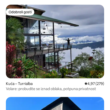
Odabrali gosti
Odabrali gosti
Kuća – Turrialba
Prosječna ocjen
4,97 (279)
Volare: probudite se iznad oblaka, potpuna privatnost