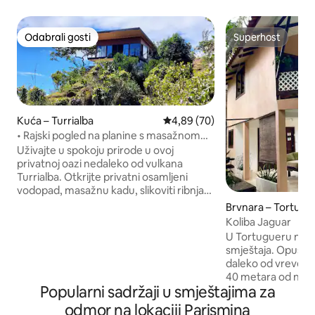
Odabrali gosti
Superhost
Odabrali gosti
Superhost
Kuća – Turrialba
Prosječna ocjena: 4,89/5, recenz
4,89 (70)
• Rajski pogled na planine s masažnom
kadom i vodopadom
Uživajte u spokoju prirode u ovoj
privatnoj oazi nedaleko od vulkana
Turrialba. Otkrijte privatni osamljeni
vodopad, masažnu kadu, slikoviti ribnjak
s tilapijama, paviljon s ljuljačkama i
Brvnara – Tortugu
vijugave staze koje čekaju da ih istražite.
Koliba Jaguar
NAPOMENA O PRISTUPU: Za pristup
U Tortugueru ne
objektu kada pada kiša toplo se
smještaja. Opustit
preporučuje vozilo s pogonom na sva
daleko od vreve i 
četiri kotača. Gosti su se do objekta bez
40 metara od naci
problema dovezli vozilom s pogonom na
Popularni sadržaji u smještajima za
minuta od pristaniš
sva četiri kotača i vozilom bez tog
plaže. Na 1. katu na
odmor na lokaciji Parismina
pogona, ali imajte na umu da je upotreba