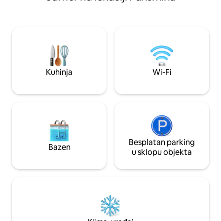
spektakularna otvo
vozila s pogonom na sva četiri kotača ili
visećom ležaljkom, 
bez njega stvar vaše vlastite odluke.
masažu uz povjeta
drugom katu nalazi
kupaonicom i bal
promatrati majmun
Spavat ćete dubok
Susjedi iz kuće Jag
Kuhinja
Wi-Fi
Besplatan parking
Bazen
u sklopu objekta