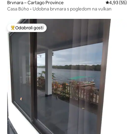
Brvnara – Cartago Province
Prosječna ocje
4,93 (55)
Casa Búho • Udobna brvnara s pogledom na vulkan
Odabrali gosti
Među najviše rangiranima s oznakom „Odabrali gosti”