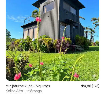
Minijaturne kuće – Siquirres
Prosječna ocjen
4,86 (173)
Koliba Alto Luciérnaga