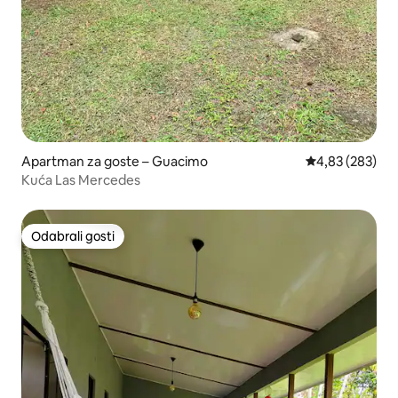
Apartman za goste – Guacimo
Prosječna ocjen
4,83 (283)
Kuća Las Mercedes
Odabrali gosti
Odabrali gosti