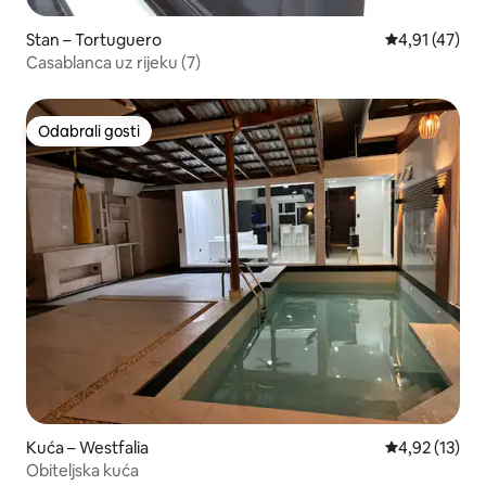
Stan – Tortuguero
Prosječna ocj
4,91 (47)
Casablanca uz rijeku (7)
Odabrali gosti
Odabrali gosti
Kuća – Westfalia
Prosječna ocje
4,92 (13)
Obiteljska kuća