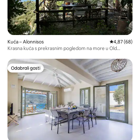
Kuća – Alonnisos
Prosječna ocje
4,87 (68)
Krasna kuća s prekrasnim pogledom na more u Old
Villageu
Odabrali gosti
Odabrali gosti