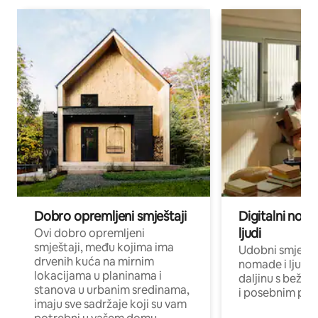
Dobro opremljeni smještaji
Digitalni noma
ljudi
Ovi dobro opremljeni
smještaji, među kojima ima
Udobni smještaj
drvenih kuća na mirnim
nomade i ljude 
lokacijama u planinama i
daljinu s bežič
stanova u urbanim sredinama,
i posebnim pro
imaju sve sadržaje koji su vam