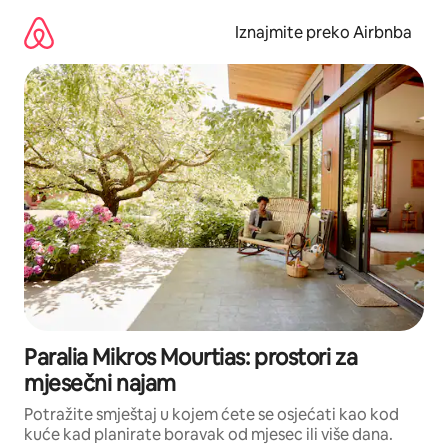
Prijeđi
na
Iznajmite preko Airbnba
sadržaj
Paralia Mikros Mourtias: prostori za
mjesečni najam
Potražite smještaj u kojem ćete se osjećati kao kod
kuće kad planirate boravak od mjesec ili više dana.