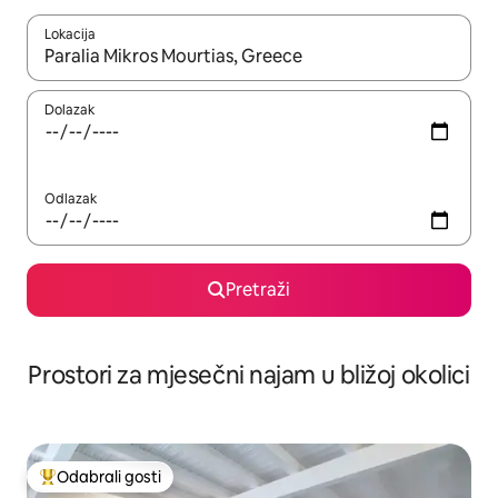
Lokacija
Kada budu dostupni rezultati, moći ćete ih pregledati koristeći
Dolazak
Odlazak
Pretraži
Prostori za mjesečni najam u bližoj okolici
Odabrali gosti
Među najviše rangiranima s oznakom „Odabrali gosti”