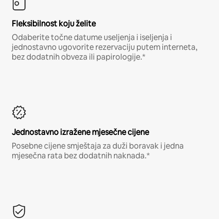
Fleksibilnost koju želite
Odaberite točne datume useljenja i iseljenja i
jednostavno ugovorite rezervaciju putem interneta,
bez dodatnih obveza ili papirologije.*
Jednostavno izražene mjesečne cijene
Posebne cijene smještaja za duži boravak i jedna
mjesečna rata bez dodatnih naknada.*