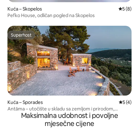
Kuća – Skopelos
Prosječna
5 (8)
Pefko House, odličan pogled na Skopelos
Superhost
Superhost
Kuća – Sporades
Prosječna
5 (4)
Antāma – utočište u skladu sa zemljom i prirodom,
Maksimalna udobnost i povoljne
Skopelos
mjesečne cijene