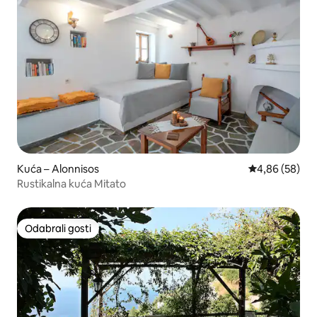
Kuća – Alonnisos
Prosječna ocje
4,86 (58)
Rustikalna kuća Mitato
Odabrali gosti
Odabrali gosti