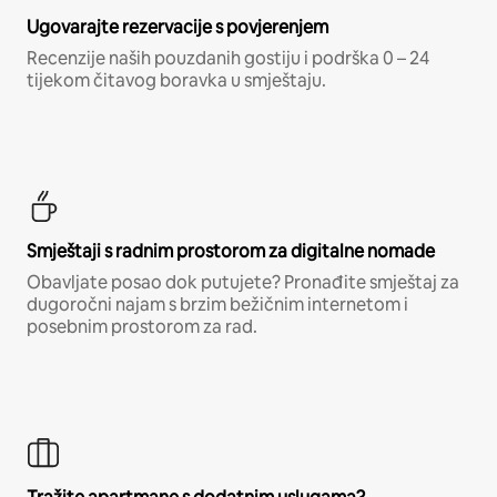
Ugovarajte rezervacije s povjerenjem
Recenzije naših pouzdanih gostiju i podrška 0 – 24
tijekom čitavog boravka u smještaju.
Smještaji s radnim prostorom za digitalne nomade
Obavljate posao dok putujete? Pronađite smještaj za
dugoročni najam s brzim bežičnim internetom i
posebnim prostorom za rad.