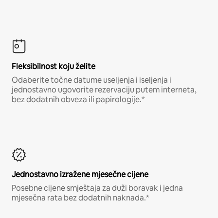
Fleksibilnost koju želite
Odaberite točne datume useljenja i iseljenja i
jednostavno ugovorite rezervaciju putem interneta,
bez dodatnih obveza ili papirologije.*
Jednostavno izražene mjesečne cijene
Posebne cijene smještaja za duži boravak i jedna
mjesečna rata bez dodatnih naknada.*