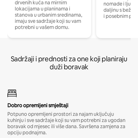
drvenih kuća na mirnim
nomade i ljude 
lokacijama u planinama i
daljinu s bežič
stanova u urbanim sredinama,
i posebnim pro
imaju sve sadržaje koji su vam
potrebni u vašem domu.
Sadržaji i prednosti za one koji planiraju
duži boravak
Dobro opremljeni smještaji
Potpuno opremljeni prostori za najam uključuju
kuhinju i sve sadržaje koji su vam potrebni za ugodan
boravak od mjesec ili više dana. Savršena zamjena za
opciju podnajma.