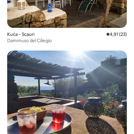
Kuća – Scauri
Prosječna ocje
4,91 (23)
Dammuso del Ciliegio