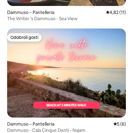
Dammuso – Pantelleria
Prosječna ocj
4,82 (11)
The Writer 's Dammuso - Sea View
Odabrali gosti
Odabrali gosti
Dammuso – Pantelleria
Prosječna
5 (6)
Dammuso - Cala Cinque Denti - Najam