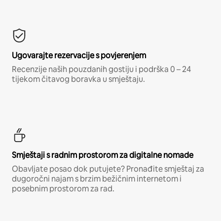
Ugovarajte rezervacije s povjerenjem
Recenzije naših pouzdanih gostiju i podrška 0 – 24
tijekom čitavog boravka u smještaju.
Smještaji s radnim prostorom za digitalne nomade
Obavljate posao dok putujete? Pronađite smještaj za
dugoročni najam s brzim bežičnim internetom i
posebnim prostorom za rad.