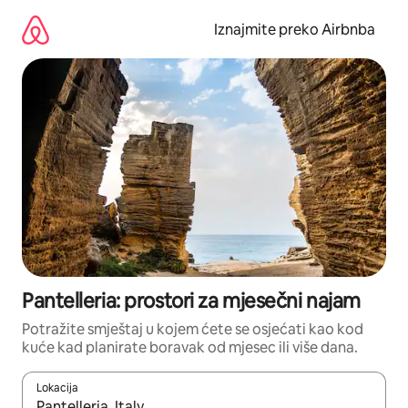
Prijeđi
na
Iznajmite preko Airbnba
sadržaj
Pantelleria: prostori za mjesečni najam
Potražite smještaj u kojem ćete se osjećati kao kod
kuće kad planirate boravak od mjesec ili više dana.
Lokacija
Kada budu dostupni rezultati, moći ćete ih pregledati koristeći