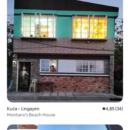
Kuća – Lingayen
Prosječna ocje
4,85 (34)
Montano's Beach House