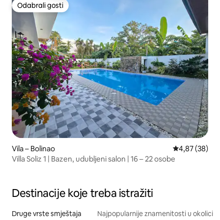
Odabrali gosti
Odabrali gosti
Vila – Bolinao
Prosječna ocje
4,87 (38)
Villa Soliz 1 | Bazen, udubljeni salon | 16 – 22 osobe
Destinacije koje treba istražiti
Druge vrste smještaja
Najpopularnije znamenitosti u okolici