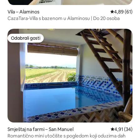
Vila – Alaminos
Prosječna ocje
4,89 (61)
CazaTara-Villa s bazenom u Alaminosu | Do 20 osoba
Odabrali gosti
Odabrali gosti
Smještaj na farmi – San Manuel
Prosječna ocje
4,91 (34)
Romantično mini utočište s pogledom koji oduzima dah