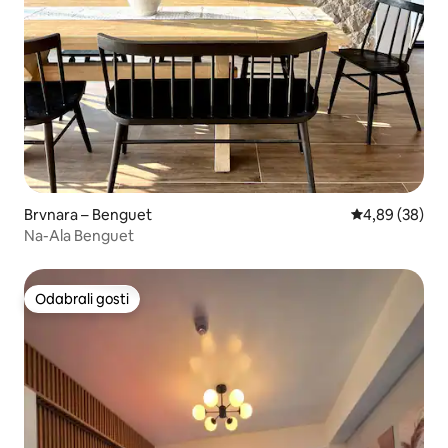
Brvnara – Benguet
Prosječna ocje
4,89 (38)
Na-Ala Benguet
Odabrali gosti
Odabrali gosti