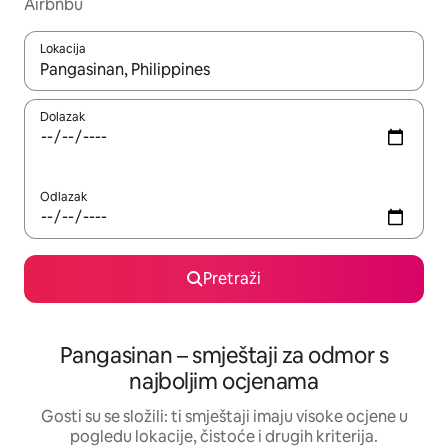
Airbnbu
Lokacija
Kada budu dostupni rezultati, moći ćete ih pregledati koristeći
Dolazak
Odlazak
Pretraži
Pangasinan – smještaji za odmor s
najboljim ocjenama
Gosti su se složili: ti smještaji imaju visoke ocjene u
pogledu lokacije, čistoće i drugih kriterija.