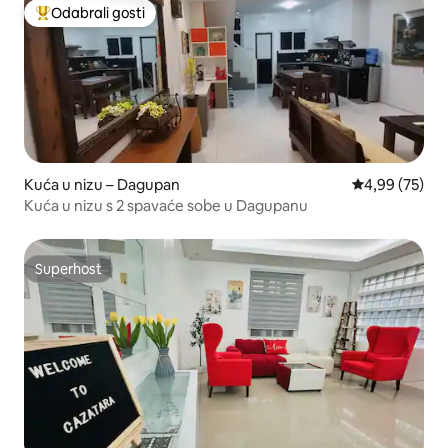
Odabrali gosti
Među najviše rangiranima s oznakom „Odabrali gosti”
Kuća u nizu – Dagupan
Prosječna ocje
4,99 (75)
Kuća u nizu s 2 spavaće sobe u Dagupanu
Superhost
Superhost