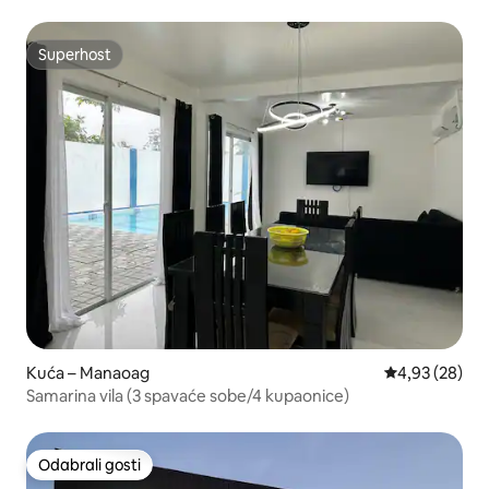
Superhost
Superhost
Kuća – Manaoag
Prosječna ocje
4,93 (28)
Samarina vila (3 spavaće sobe/4 kupaonice)
Odabrali gosti
Odabrali gosti