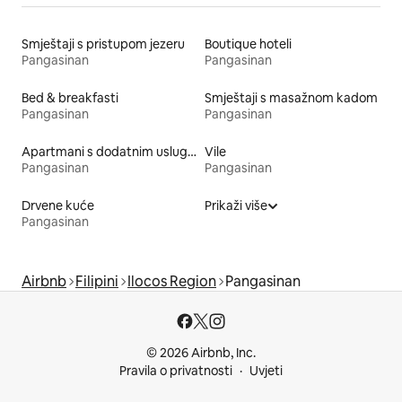
Smještaji s pristupom jezeru
Boutique hoteli
Pangasinan
Pangasinan
Bed & breakfasti
Smještaji s masažnom kadom
Pangasinan
Pangasinan
Apartmani s dodatnim uslugama
Vile
Pangasinan
Pangasinan
Drvene kuće
Prikaži više
Pangasinan
Airbnb
Filipini
Ilocos Region
Pangasinan
© 2026 Airbnb, Inc.
Pravila o privatnosti
Uvjeti