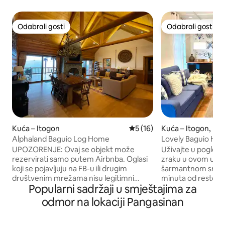
Odabrali gosti
Odabrali gosti
Odabrali gosti
Odabrali gosti
Kuća – Itogon
Prosječna ocjena: 5/5, recen
5 (16)
Kuća – Itogon, Ba
Alphaland Baguio Log Home
Lovely Baguio Home | Kamini | Pogl
planinu |
UPOZORENJE: Ovaj se objekt može
Uživajte u pogledu
rezervirati samo putem Airbnba. Oglasi
zraku u ovom udo
koji se pojavljuju na FB-u ili drugim
šarmantnom smješ
društvenim mrežama nisu legitimni
minuta od restorana i atrakcija kao što su
Popularni sadržaji u smještajima za
Uživajte u planinskom zraku i pogledu iz
Camp John Hay, M
ove mirne i prostrane brvnare na
Mansion House i d
odmor na lokaciji Pangasinan
najprestižnijoj adresi u regiji. Naš smještaj
obitelji i grupe prij
ima 3 spavaće sobe s vlastitim
prikladan za kućne 