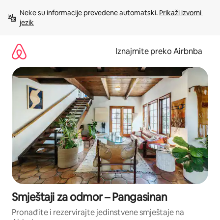
Prijeđi
Neke su informacije prevedene automatski. 
Prikaži izvorni 
na
jezik
sadržaj
Iznajmite preko Airbnba
Smještaji za odmor – Pangasinan
Pronađite i rezervirajte jedinstvene smještaje na