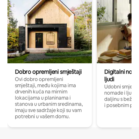
Dobro opremljeni smještaji
Digitalni noma
ljudi
Ovi dobro opremljeni
smještaji, među kojima ima
Udobni smještaj
drvenih kuća na mirnim
nomade i ljude 
lokacijama u planinama i
daljinu s bežič
stanova u urbanim sredinama,
i posebnim pro
imaju sve sadržaje koji su vam
potrebni u vašem domu.