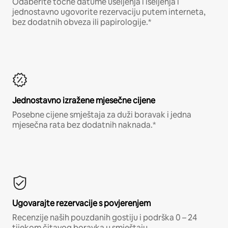
Odaberite točne datume useljenja i iseljenja i
jednostavno ugovorite rezervaciju putem interneta,
bez dodatnih obveza ili papirologije.*
Jednostavno izražene mjesečne cijene
Posebne cijene smještaja za duži boravak i jedna
mjesečna rata bez dodatnih naknada.*
Ugovarajte rezervacije s povjerenjem
Recenzije naših pouzdanih gostiju i podrška 0 – 24
tijekom čitavog boravka u smještaju.