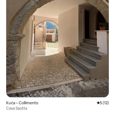
Kuća – Collimento
Prosječna 
5 (12)
Casa Saotta