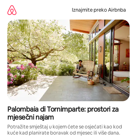
Prijeđi
na
Iznajmite preko Airbnba
sadržaj
Palombaia di Tornimparte: prostori za
mjesečni najam
Potražite smještaj u kojem ćete se osjećati kao kod
kuće kad planirate boravak od mjesec ili više dana.