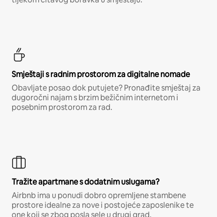
Smještaji s radnim prostorom za digitalne nomade
Obavljate posao dok putujete? Pronađite smještaj za
dugoročni najam s brzim bežičnim internetom i
posebnim prostorom za rad.
Tražite apartmane s dodatnim uslugama?
Airbnb ima u ponudi dobro opremljene stambene
prostore idealne za nove i postojeće zaposlenike te
one koji se zbog posla sele u drugi grad.