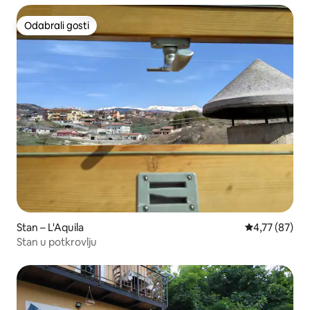
Odabrali gosti
Odabrali gosti
Stan – L'Aquila
Prosječna ocje
4,77 (87)
Stan u potkrovlju