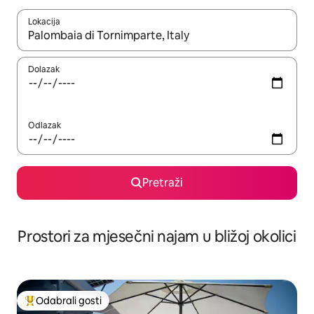
Lokacija
Kada budu dostupni rezultati, moći ćete ih pregledati koristeći
Dolazak
Odlazak
Pretraži
Prostori za mjesečni najam u bližoj okolici
Odabrali gosti
Među najviše rangiranima s oznakom „Odabrali gosti”