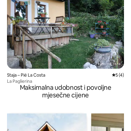
Staja – Pié La Costa
Prosječna
5 (4)
La Paglierina
Maksimalna udobnost i povoljne
mjesečne cijene