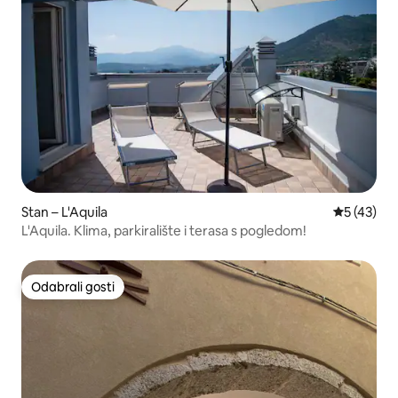
Stan – L'Aquila
Prosječna 
5 (43)
L'Aquila. Klima, parkiralište i terasa s pogledom!
Odabrali gosti
Odabrali gosti