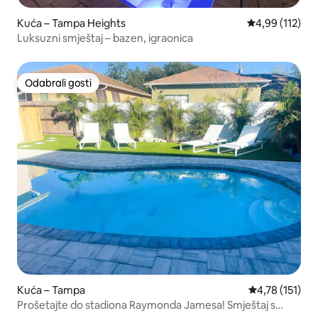
Kuća – Tampa Heights
Prosječna ocjen
4,99 (112)
Luksuzni smještaj – bazen, igraonica
Odabrali gosti
Odabrali gosti
Kuća – Tampa
Prosječna ocje
4,78 (151)
Prošetajte do stadiona Raymonda Jamesa! Smještaj s