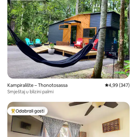
Kampiralište – Thonotosassa
Prosječna ocjen
4,99 (347)
Smještaj u blizini palmi
Odabrali gosti
Među najviše rangiranima s oznakom „Odabrali gosti”