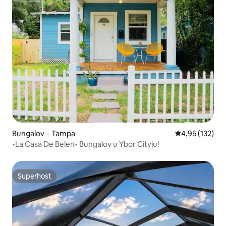
Bungalov – Tampa
Prosječna ocjen
4,95 (132)
•La Casa De Belen• Bungalov u Ybor Cityju!
Superhost
Superhost