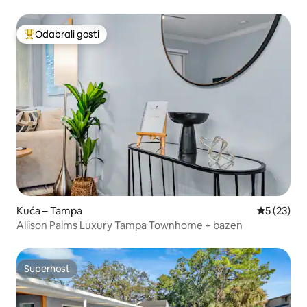
Odabrali gosti
Među najviše rangiranima s oznakom „Odabrali gosti”
Kuća – Tampa
Prosječna 
5 (23)
Allison Palms Luxury Tampa Townhome + bazen
Superhost
Superhost