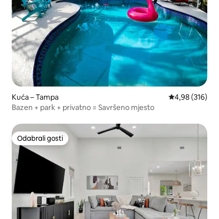
Kuća – Tampa
Prosječna ocjen
4,98 (316)
Bazen + park + privatno = Savršeno mjesto
Odabrali gosti
Odabrali gosti