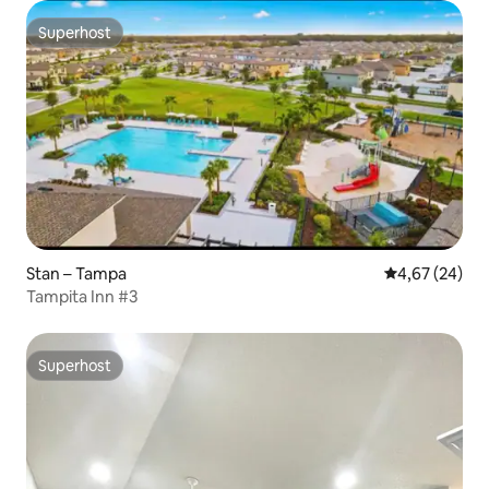
Superhost
Superhost
Stan – Tampa
Prosječna ocje
4,67 (24)
Tampita Inn #3
Superhost
Superhost