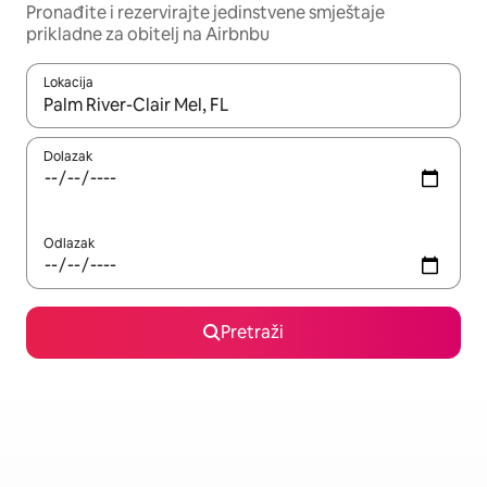
Pronađite i rezervirajte jedinstvene smještaje
prikladne za obitelj na Airbnbu
Lokacija
Kada budu dostupni rezultati, moći ćete ih pregledati koristeći
Dolazak
Odlazak
Pretraži