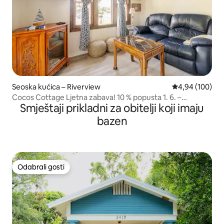
Seoska kućica – Riverview
Prosječna ocjen
4,94 (100)
Cocos Cottage Ljetna zabava! 10 % popusta 1. 6. –
Smještaji prikladni za obitelji koji imaju
31. 8. 2026.
bazen
Odabrali gosti
Odabrali gosti