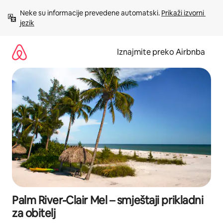
Prijeđi
Neke su informacije prevedene automatski. 
Prikaži izvorni 
na
jezik
sadržaj
Iznajmite preko Airbnba
Palm River-Clair Mel – smještaji prikladni
za obitelj