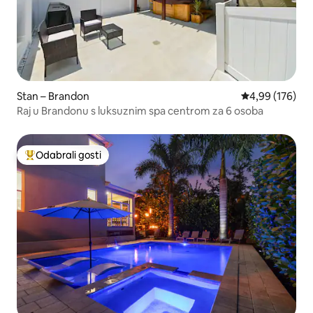
Stan – Brandon
Prosječna ocjen
4,99 (176)
Raj u Brandonu s luksuznim spa centrom za 6 osoba
Odabrali gosti
Među najviše rangiranima s oznakom „Odabrali gosti”