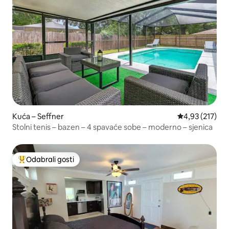
Kuća – Seffner
Prosječna ocjen
4,93 (217)
Stolni tenis – bazen – 4 spavaće sobe – moderno – sjenica
Odabrali gosti
Među najviše rangiranima s oznakom „Odabrali gosti”