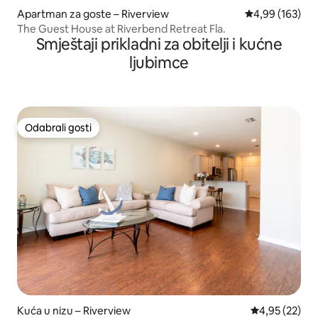
Apartman za goste – Riverview
Prosječna ocjen
4,99 (163)
The Guest House at Riverbend Retreat Fla.
Smještaji prikladni za obitelji i kućne
ljubimce
Odabrali gosti
Odabrali gosti
Kuća u nizu – Riverview
Prosječna ocje
4,95 (22)