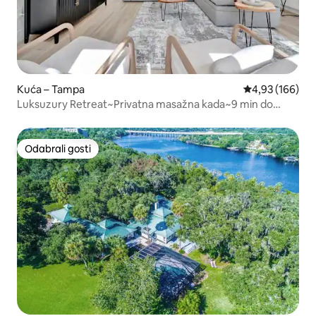
Kuća – Tampa
Prosječna ocjen
4,93 (166)
Luksuzury Retreat~Privatna masažna kada~9 min do
centra
Odabrali gosti
Odabrali gosti