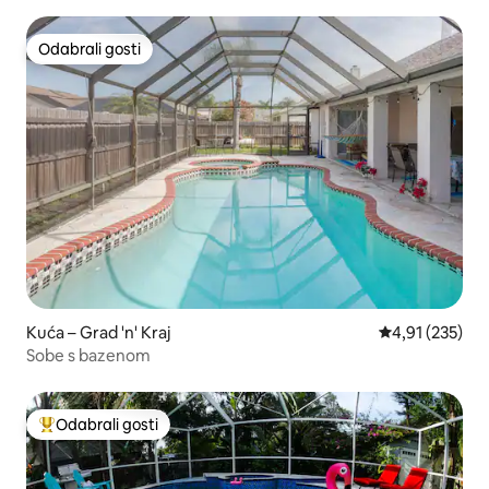
bazenom/masažnom kadom!
Odabrali gosti
Odabrali gosti
Kuća – Grad 'n' Kraj
Prosječna ocjen
4,91 (235)
Sobe s bazenom
Odabrali gosti
Među najviše rangiranima s oznakom „Odabrali gosti”