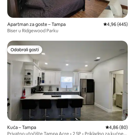
Apartman za goste – Tampa
Prosječna ocjen
4,96 (445)
Biser u Ridgewood Parku
Odabrali gosti
Odabrali gosti
Kuća – Tampa
Prosječna ocje
4,86 (80)
Privatno utočište Tampa Acre • 2 SP • Prikladno za kućne