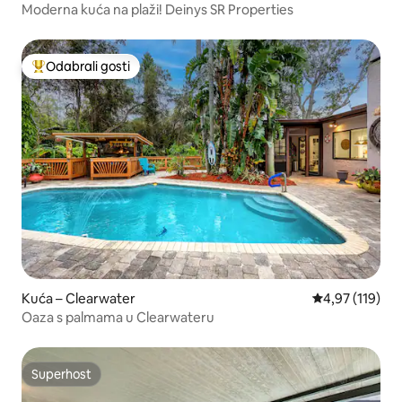
Moderna kuća na plaži! Deinys SR Properties
Odabrali gosti
Među najviše rangiranima s oznakom „Odabrali gosti”
Kuća – Clearwater
Prosječna ocjen
4,97 (119)
Oaza s palmama u Clearwateru
Superhost
Superhost