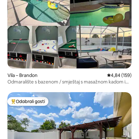
Vila – Brandon
Prosječna ocjen
4,84 (159)
Odmaralište s bazenom / smještaj s masažnom kadom i
igraonicom u blizini zračne luke
Odabrali gosti
Među najviše rangiranima s oznakom „Odabrali gosti”