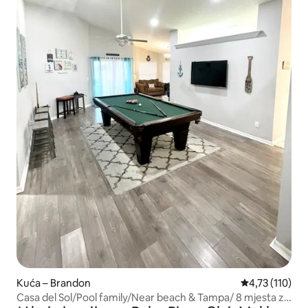
Kuća – Brandon
Prosječna ocje
4,73 (110)
Casa del Sol/Pool family/Near beach & Tampa/ 8 mjesta za