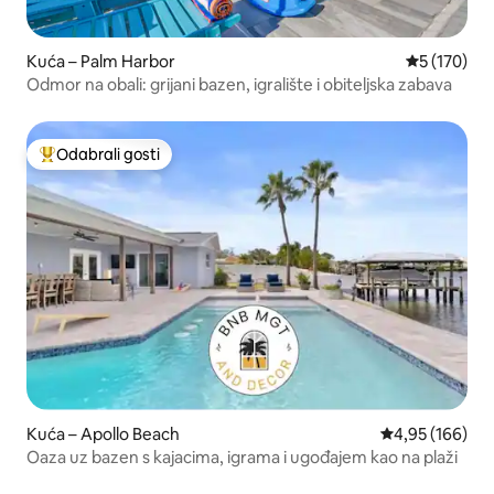
Kuća – Palm Harbor
Prosječna oc
5 (170)
Odmor na obali: grijani bazen, igralište i obiteljska zabava
Odabrali gosti
Među najviše rangiranima s oznakom „Odabrali gosti”
Kuća – Apollo Beach
Prosječna ocjen
4,95 (166)
Oaza uz bazen s kajacima, igrama i ugođajem kao na plaži