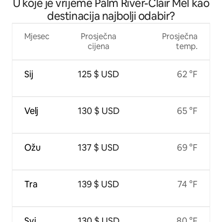
U koje je vrijeme Palm River-Clair Mel kao
spavanje
destinacija najbolji odabir?
Mjesec
Prosječna
Prosječna
cijena
temp.
Sij
125 $ USD
62 °F
Velj
130 $ USD
65 °F
Ožu
137 $ USD
69 °F
Tra
139 $ USD
74 °F
Svi
130 $ USD
80 °F