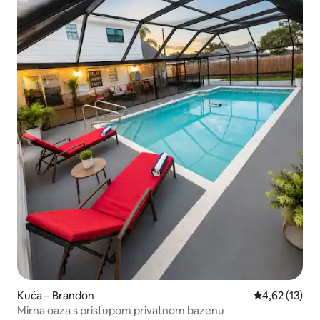
Kuća – Brandon
Prosječna ocje
4,62 (13)
Mirna oaza s pristupom privatnom bazenu