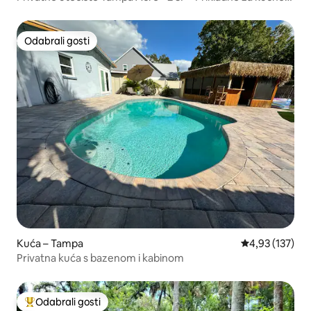
ljubimce
Odabrali gosti
Odabrali gosti
Kuća – Tampa
Prosječna ocjen
4,93 (137)
Privatna kuća s bazenom i kabinom
Odabrali gosti
Među najviše rangiranima s oznakom „Odabrali gosti”