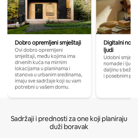
Dobro opremljeni smještaji
Digitalni noma
ljudi
Ovi dobro opremljeni
smještaji, među kojima ima
Udobni smještaj
drvenih kuća na mirnim
nomade i ljude 
lokacijama u planinama i
daljinu s bežič
stanova u urbanim sredinama,
i posebnim pro
imaju sve sadržaje koji su vam
potrebni u vašem domu.
Sadržaji i prednosti za one koji planiraju
duži boravak