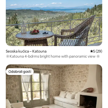
Seoska kućica – Katouna
Prosječna o
5 (29)
☼Katouna 4-bdrms bright home with panoramic view ☼
Odabrali gosti
Odabrali gosti