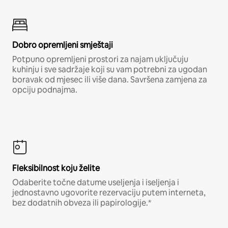
Dobro opremljeni smještaji
Potpuno opremljeni prostori za najam uključuju
kuhinju i sve sadržaje koji su vam potrebni za ugodan
boravak od mjesec ili više dana. Savršena zamjena za
opciju podnajma.
Fleksibilnost koju želite
Odaberite točne datume useljenja i iseljenja i
jednostavno ugovorite rezervaciju putem interneta,
bez dodatnih obveza ili papirologije.*