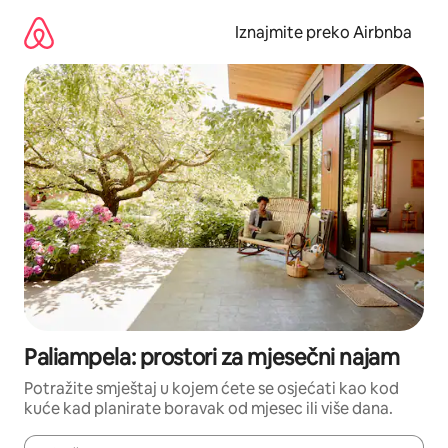
Prijeđi
na
Iznajmite preko Airbnba
sadržaj
Paliampela: prostori za mjesečni najam
Potražite smještaj u kojem ćete se osjećati kao kod
kuće kad planirate boravak od mjesec ili više dana.