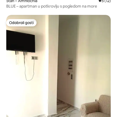
Stan – Amfilochia
Prosječna 
5 (12)
BLUE – apartman u potkrovlju s pogledom na more
Odabrali gosti
Odabrali gosti