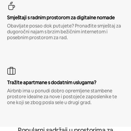
Smještaji s radnim prostorom za digitalne nomade
Obavljate posao dok putujete? Pronađite smještaj za
dugoročni najam s brzim bežičnim internetom i
posebnim prostorom za rad.
Tražite apartmane s dodatnim uslugama?
Airbnb ima u ponudi dobro opremljene stambene
prostore idealne za nove i postojeće zaposlenike te
one koji se zbog posla sele u drugi grad.
Popularni sadržaji u prostorima za