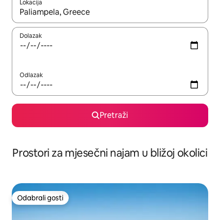
Lokacija
Kada budu dostupni rezultati, moći ćete ih pregledati koristeći
Dolazak
Odlazak
Pretraži
Prostori za mjesečni najam u bližoj okolici
Odabrali gosti
Odabrali gosti