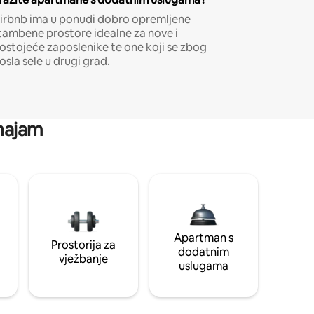
irbnb ima u ponudi dobro opremljene
tambene prostore idealne za nove i
ostojeće zaposlenike te one koji se zbog
osla sele u drugi grad.
 najam
Apartman s
Prostorija za
dodatnim
vježbanje
uslugama