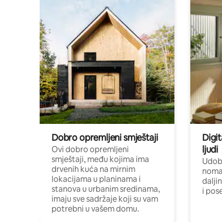
Dobro opremljeni smještaji
Digit
ljudi
Ovi dobro opremljeni
smještaji, među kojima ima
Udobn
drvenih kuća na mirnim
nomad
lokacijama u planinama i
dalji
stanova u urbanim sredinama,
i pos
imaju sve sadržaje koji su vam
potrebni u vašem domu.