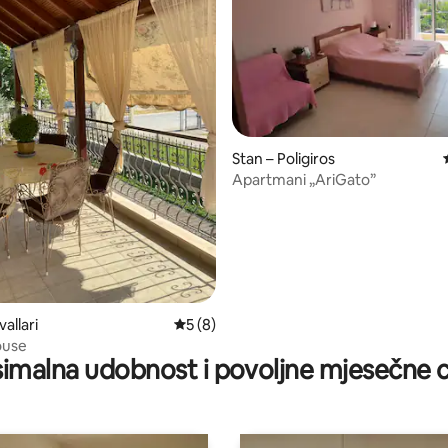
Stan – Poligiros
Apartmani „AriGato”
5, recenzija: 36
allari
Prosječna ocjena: 5/5, recenzija: 8
5 (8)
ouse
imalna udobnost i povoljne mjesečne c