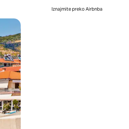
Iznajmite preko Airbnba
li prelaskom prstom po zaslonu.