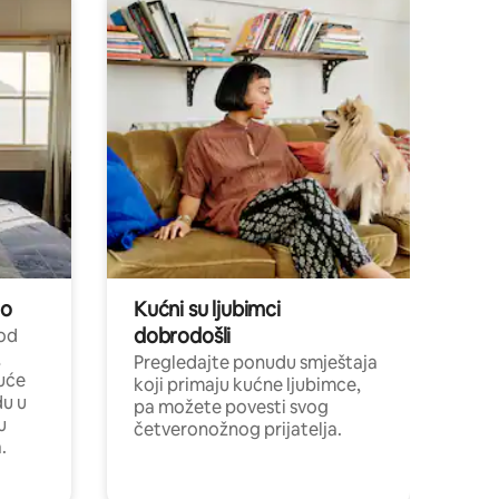
no
Kućni su ljubimci
dobrodošli
 od
,
Pregledajte ponudu smještaja
uće
koji primaju kućne ljubimce,
du u
pa možete povesti svog
u
četveronožnog prijatelja.
.