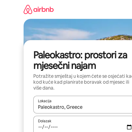
Prijeđi
na
sadržaj
Paleokastro: prostori za
mjesečni najam
Potražite smještaj u kojem ćete se osjećati k
kod kuće kad planirate boravak od mjesec ili
više dana.
Lokacija
Kada budu dostupni rezultati, moći ćete ih pregle
Dolazak