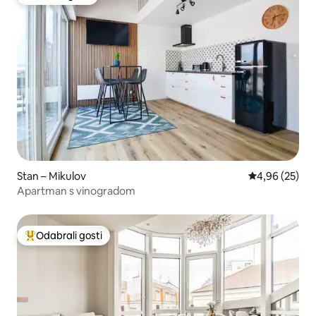
Odabrali gosti
Stan – Mikulov
Prosječna ocje
4,96 (25)
Apartman s vinogradom
Odabrali gosti
Među najviše rangiranima s oznakom „Odabrali gosti”