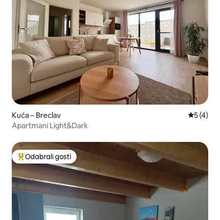
Kuća – Breclav
Prosječna
5 (4)
Apartmani Light&Dark
Odabrali gosti
Među najviše rangiranima s oznakom „Odabrali gosti”