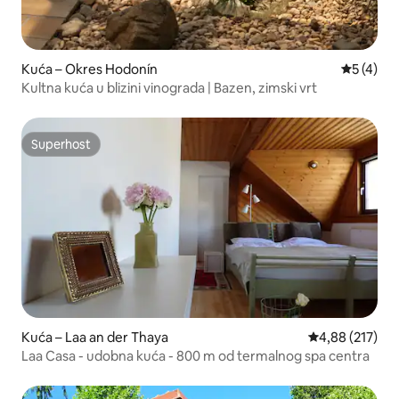
Kuća – Okres Hodonín
Prosječna
5 (4)
Kultna kuća u blizini vinograda | Bazen, zimski vrt
Superhost
Superhost
Kuća – Laa an der Thaya
Prosječna ocjen
4,88 (217)
Laa Casa - udobna kuća - 800 m od termalnog spa centra