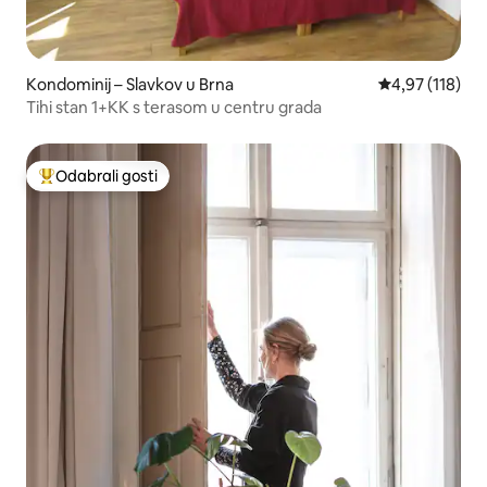
Kondominij – Slavkov u Brna
Prosječna ocjen
4,97 (118)
Tihi stan 1+KK s terasom u centru grada
Odabrali gosti
Među najviše rangiranima s oznakom „Odabrali gosti”