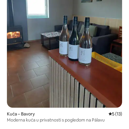
Kuća – Bavory
Prosječna 
5 (13)
Moderna kuća u privatnosti s pogledom na Pálavu