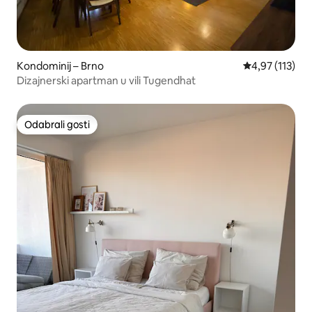
Kondominij – Brno
Prosječna ocjen
4,97 (113)
Dizajnerski apartman u vili Tugendhat
Odabrali gosti
Odabrali gosti