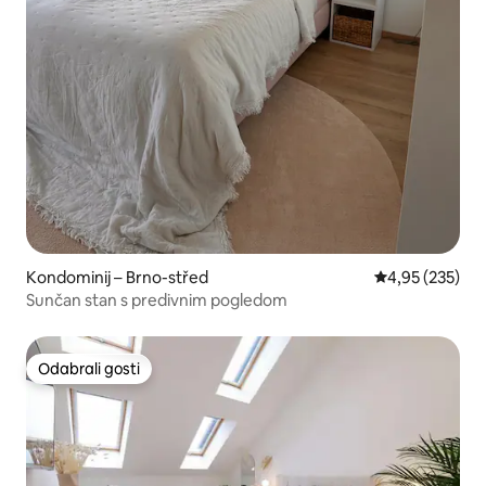
Kondominij – Brno-střed
Prosječna ocjen
4,95 (235)
Sunčan stan s predivnim pogledom
Odabrali gosti
Odabrali gosti