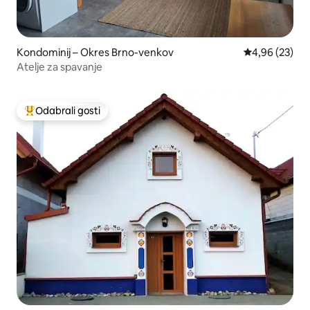
Kondominij – Okres Brno-venkov
Prosječna ocje
4,96 (23)
Atelje za spavanje
Odabrali gosti
Među najviše rangiranima s oznakom „Odabrali gosti”