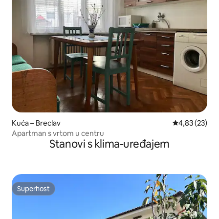
Kuća – Breclav
Prosječna ocje
4,83 (23)
Apartman s vrtom u centru
Stanovi s klima-uređajem
Superhost
Superhost