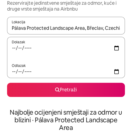
Rezervirajte jedinstvene smještaje za odmor, kuće i
druge vrste smještaja na Airbnbu
Lokacija
Kada budu dostupni rezultati, moći ćete ih pregledati koristeći
Dolazak
Odlazak
Pretraži
Najbolje ocijenjeni smještaji za odmor u
blizini · Pálava Protected Landscape
Area