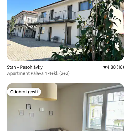
Stan – Pasohlávky
Prosječna ocje
4,88 (16)
Apartment Pálava 4 -1+kk (2+2)
Odabrali gosti
Odabrali gosti