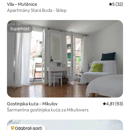
Vila – Mutěnice
Prosječna 
5 (32)
Apartmány Stará Buda - Sklep
Superhost
Superhost
Gostinjska kuća – Mikulov
Prosječna ocje
4,81 (93)
Šarmantna gostinjska kuća za Mikulovers
Odabrali gosti