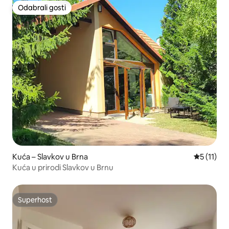
Odabrali gosti
Odabrali gosti
Kuća – Slavkov u Brna
Prosječna 
5 (11)
Kuća u prirodi Slavkov u Brnu
Superhost
Superhost