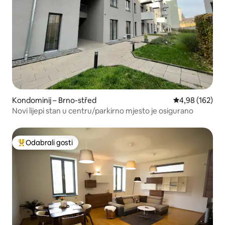
Kondominij – Brno-střed
Prosječna ocjen
4,98 (162)
Novi lijepi stan u centru/parkirno mjesto je osigurano
Odabrali gosti
Među najviše rangiranima s oznakom „Odabrali gosti”