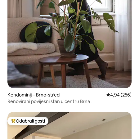
Kondominij – Brno-střed
Prosječna ocjen
4,94 (256)
Renovirani povijesni stan u centru Brna
Odabrali gosti
Među najviše rangiranima s oznakom „Odabrali gosti”