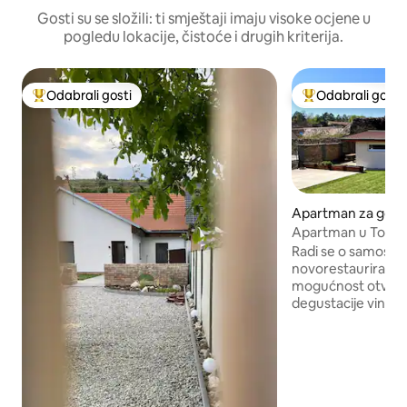
Gosti su se složili: ti smještaji imaju visoke ocjene u
pogledu lokacije, čistoće i drugih kriterija.
Odabrali gosti
Odabrali gosti
Među najviše rangiranima s oznakom „Odabrali gosti”
Među najviše ran
Apartman za goste
Apartman u Toma
Radi se o samostoj
novorestauriranoj 
mogućnost otvara
degustacije vina. 
Udaljenost od trga
za obitelji s djecom
potrebi, mogućnost
vrtu. Dostupna je k
mikrovalna pećnica
kuhalo za vodu, ap