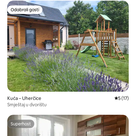
Odabrali gosti
Odabrali gosti
Kuća – Uherčice
Prosječna 
5 (17)
Smještaj u dvorištu
Superhost
Superhost