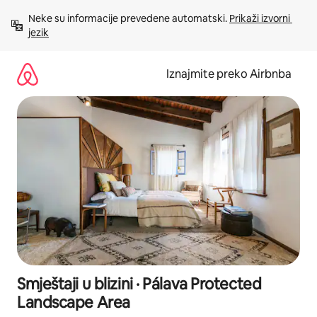
Prijeđi
Neke su informacije prevedene automatski. 
Prikaži izvorni 
na
jezik
sadržaj
Iznajmite preko Airbnba
Smještaji u blizini · Pálava Protected
Landscape Area