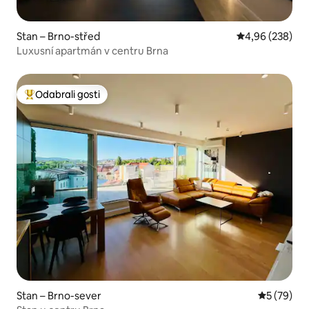
Stan – Brno-střed
Prosječna ocjen
4,96 (238)
Luxusní apartmán v centru Brna
Odabrali gosti
Među najviše rangiranima s oznakom „Odabrali gosti”
Stan – Brno-sever
Prosječna o
5 (79)