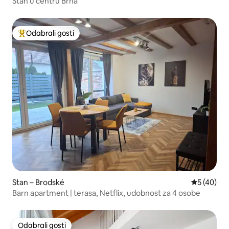
Stan u centru Brna
Odabrali gosti
Među najviše rangiranima s oznakom „Odabrali gosti”
Stan – Brodské
Prosječna o
5 (40)
Barn apartment | terasa, Netflix, udobnost za 4 osobe
Odabrali gosti