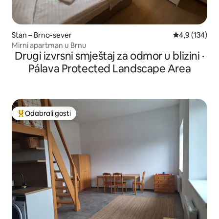
Stan – Brno-sever
Prosječna ocje
4,9 (134)
Mirni apartman u Brnu
Drugi izvrsni smještaj za odmor u blizini ·
Pálava Protected Landscape Area
Odabrali gosti
Među najviše rangiranima s oznakom „Odabrali gosti”