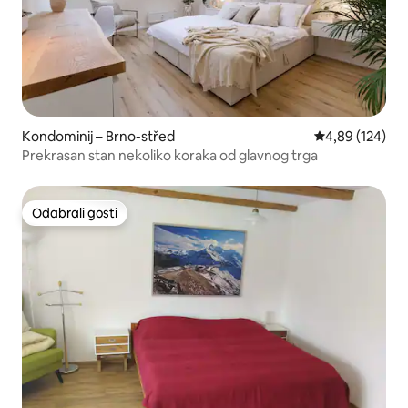
Kondominij – Brno-střed
Prosječna ocjen
4,89 (124)
Prekrasan stan nekoliko koraka od glavnog trga
Odabrali gosti
Odabrali gosti