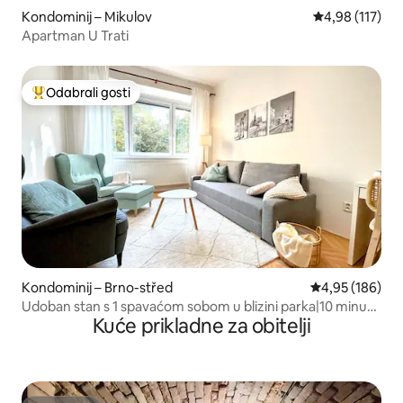
Kondominij – Mikulov
Prosječna ocjen
4,98 (117)
Apartman U Trati
Odabrali gosti
Među najviše rangiranima s oznakom „Odabrali gosti”
Kondominij – Brno-střed
Prosječna ocjen
4,95 (186)
Udoban stan s 1 spavaćom sobom u blizini parka|10 minuta
Kuće prikladne za obitelji
do centra