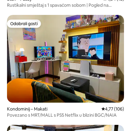
Rustikalni smještaj s 1 spavaćom sobom | Pogled na
zalazak sunca u blizini Makatija, MOA, zračne luke
Odabrali gosti
Odabrali gosti
Kondominij – Makati
Prosječna ocjen
4,77 (106)
Povezano s MRT/MALL s PS5 Netflix u blizini BGC/NAIA