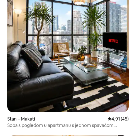
Stan – Makati
Prosječna ocj
4,91 (45)
Soba s pogledom u apartmanu s jednom spavaćom
sobom u zelenom području Mosaic Tower