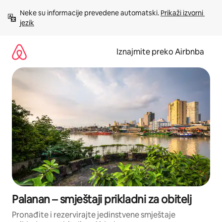
Prijeđi
Neke su informacije prevedene automatski. 
Prikaži izvorni 
na
jezik
sadržaj
Iznajmite preko Airbnba
Palanan – smještaji prikladni za obitelj
Pronađite i rezervirajte jedinstvene smještaje