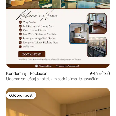
Kondominij – Poblacion
Prosječna ocjen
4,95 (135)
Udoban smještaj s hotelskim sadržajima i trgovačkim
centrom
Odabrali gosti
Odabrali gosti