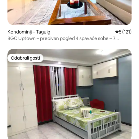
Kondominij – Taguig
Prosječna o
5 (121)
BGC Uptown – predivan pogled 4 spavaće sobe – 7
odraslih 2 djece/parkiralište
Odabrali gosti
Odabrali gosti