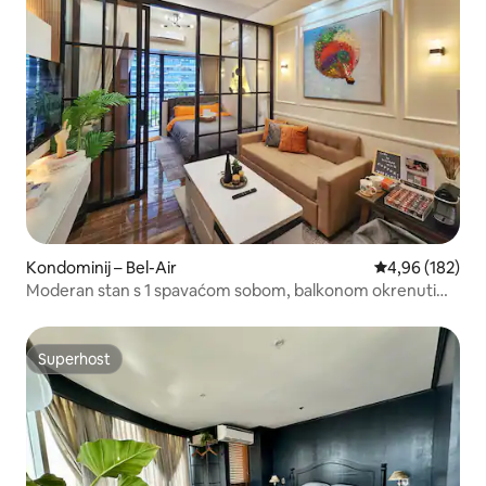
Kondominij – Bel-Air
Prosječna ocjen
4,96 (182)
Moderan stan s 1 spavaćom sobom, balkonom okrenutim
prema bazenu i Netflixom u Makatiju
Superhost
Superhost