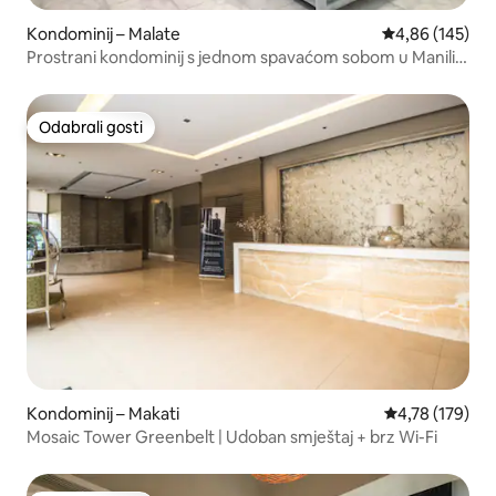
Kondominij – Malate
Prosječna ocjen
4,86 (145)
Prostrani kondominij s jednom spavaćom sobom u Manili s
Disney+
Odabrali gosti
Odabrali gosti
Kondominij – Makati
Prosječna ocjen
4,78 (179)
Mosaic Tower Greenbelt | Udoban smještaj + brz Wi-Fi