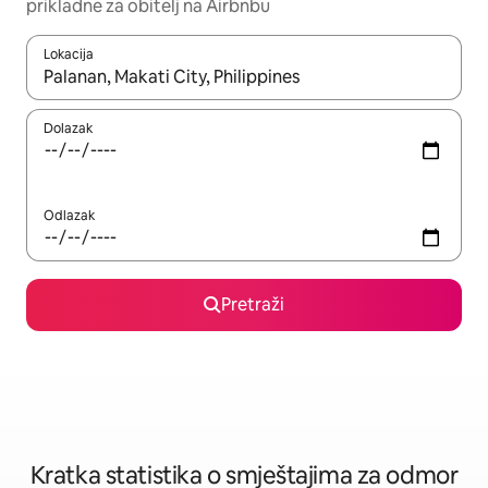
prikladne za obitelj na Airbnbu
Lokacija
Kada budu dostupni rezultati, moći ćete ih pregledati koristeći
Dolazak
Odlazak
Pretraži
Kratka statistika o smještajima za odmor