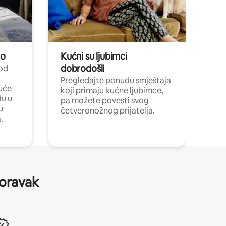
no
Kućni su ljubimci
dobrodošli
 od
,
Pregledajte ponudu smještaja
uće
koji primaju kućne ljubimce,
du u
pa možete povesti svog
u
četveronožnog prijatelja.
.
boravak