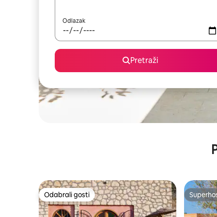
Odlazak
Pretraži
P
Odabrali gosti
Superho
Odabrali gosti
Superho