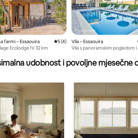
a farmi – Essaouira
Prosječna ocjena: 5/5, recenzija: 4
5 (4)
Vila – Essaouira
llage Ecolodge IV 32 km
Vila s panoramskim pogledom i
5, recenzija: 31
bazenom
imalna udobnost i povoljne mjesečne c