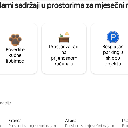
arni sadržaji u prostorima za mjesečni
Prostor za rad
Besplatan
Povedite
na
parking u
kućne
prijenosnom
sklopu
ljubimce
računalu
objekta
inacije
Firenca
Atena
Mi
m
Prostori za mjesečni najam
Prostori za mjesečni najam
Pro