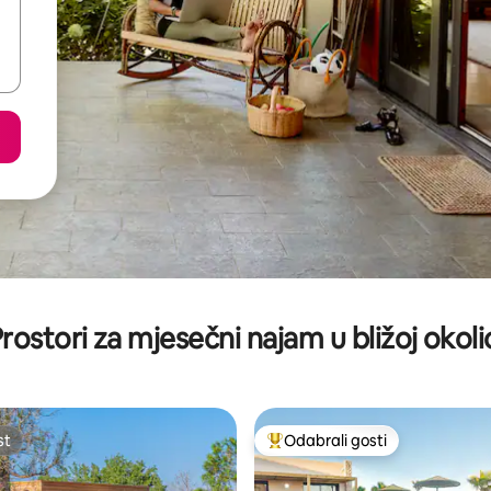
rostori za mjesečni najam u bližoj okoli
st
Odabrali gosti
st
Među najviše rangiranima s oz