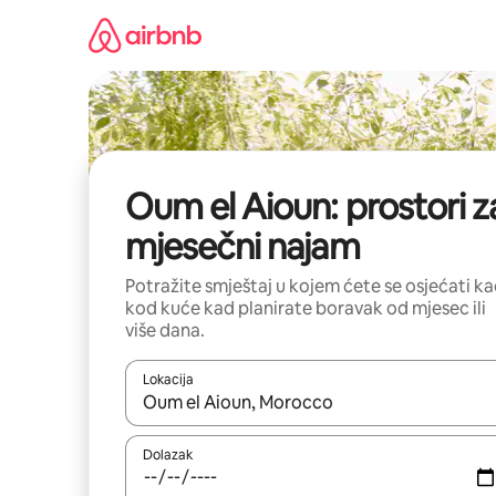
Prijeđi
na
sadržaj
Oum el Aioun: prostori z
mjesečni najam
Potražite smještaj u kojem ćete se osjećati k
kod kuće kad planirate boravak od mjesec ili
više dana.
Lokacija
Kada budu dostupni rezultati, moći ćete ih pregle
Dolazak