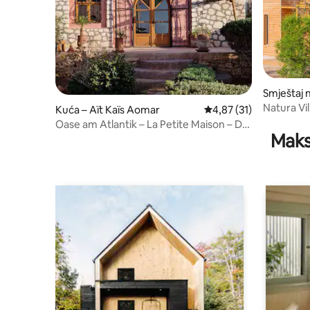
Smještaj n
Natura Vi
Kuća – Aït Kaïs Aomar
Prosječna ocjena: 4,87/
4,87 (31)
Oase am Atlantik – La Petite Maison – Dar
Maks
Skalli