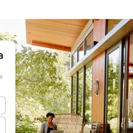
a
ao
dati koristeći se strelicama prema gore i prema dolje, kao i dodirom i