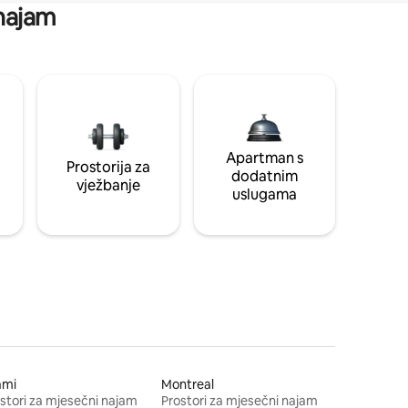
 najam
Apartman s
Prostorija za
dodatnim
vježbanje
uslugama
ami
Montreal
stori za mjesečni najam
Prostori za mjesečni najam