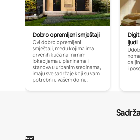
Dobro opremljeni smještaji
Digit
ljudi
Ovi dobro opremljeni
smještaji, među kojima ima
Udobn
drvenih kuća na mirnim
nomad
lokacijama u planinama i
dalji
stanova u urbanim sredinama,
i pos
imaju sve sadržaje koji su vam
potrebni u vašem domu.
Sadrža