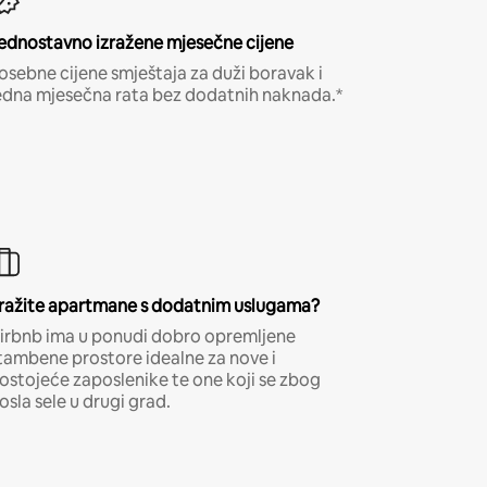
ednostavno izražene mjesečne cijene
osebne cijene smještaja za duži boravak i
edna mjesečna rata bez dodatnih naknada.*
ražite apartmane s dodatnim uslugama?
irbnb ima u ponudi dobro opremljene
tambene prostore idealne za nove i
ostojeće zaposlenike te one koji se zbog
osla sele u drugi grad.