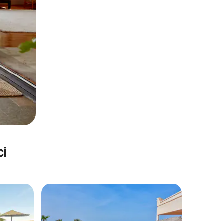
ci
nakom „Odabrali gosti”