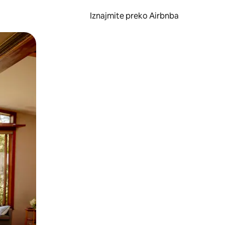
Iznajmite preko Airbnba
li prelaskom prstom po zaslonu.