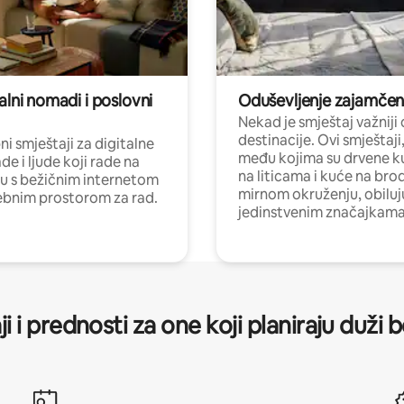
alni nomadi i poslovni
Oduševljenje zajamče
Nekad je smještaj važniji
destinacije. Ovi smještaji
i smještaji za digitalne
među kojima su drvene k
e i ljude koji rade na
na liticama i kuće na bro
nu s bežičnim internetom
mirnom okruženju, obiluj
ebnim prostorom za rad.
jedinstvenim značajkama
ji i prednosti za one koji planiraju duži 