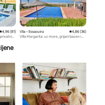
Prosječna ocjena: 4,96/5, recenzija: 81
4,96 (81)
Vila – Essaouira
Prosječna ocjena: 4,86
4,86 (36)
 privatnim
Villa Margarita: uz more, grijani bazen i
kuhar
ijene