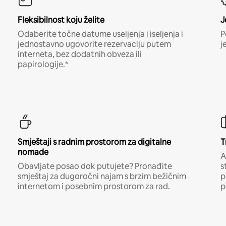
Fleksibilnost koju želite
J
Odaberite točne datume useljenja i iseljenja i
P
jednostavno ugovorite rezervaciju putem
j
interneta, bez dodatnih obveza ili
papirologije.*
Smještaji s radnim prostorom za digitalne
T
nomade
A
Obavljate posao dok putujete? Pronađite
s
smještaj za dugoročni najam s brzim bežičnim
p
internetom i posebnim prostorom za rad.
p