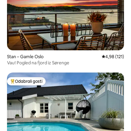
Stan – Gamle Oslo
Prosječna ocjen
4,98 (121)
Vau! Pogled na fjord iz Sørenge
Odabrali gosti
Među najviše rangiranima s oznakom „Odabrali gosti”