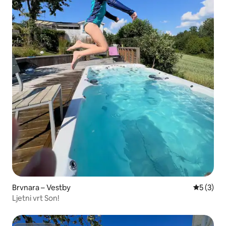
Brvnara – Vestby
Prosječna
5 (3)
Ljetni vrt Son!