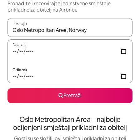
Pronađite i rezervirajte jedinstvene smještaje
prikladne za obitelj na Airbnbu
Lokacija
Kada budu dostupni rezultati, moći ćete ih pregledati koristeći
Dolazak
Odlazak
Pretraži
Oslo Metropolitan Area – najbolje
ocijenjeni smještaji prikladni za obitelj
Gosti su se složili: ovi smještaji prikladni za obitelj