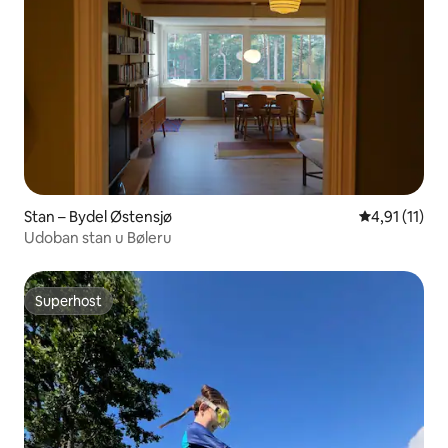
Stan – Bydel Østensjø
Prosječna ocj
4,91 (11)
Udoban stan u Bøleru
Superhost
Superhost