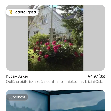
Odabrali gosti
Među najviše rangiranima s oznakom „Odabrali gosti”
Kuća – Asker
Prosječna ocje
4,97 (35)
Odlična obiteljska kuća, centralno smještena u blizini Osla,
mora i kopna
Superhost
Superhost