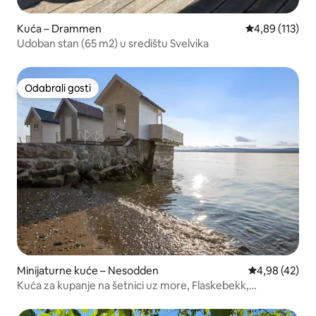
Kuća – Drammen
Prosječna ocjen
4,89 (113)
Udoban stan (65 m2) u središtu Svelvika
Odabrali gosti
Odabrali gosti
Minijaturne kuće – Nesodden
Prosječna ocje
4,98 (42)
Kuća za kupanje na šetnici uz more, Flaskebekk,
Nesodden.