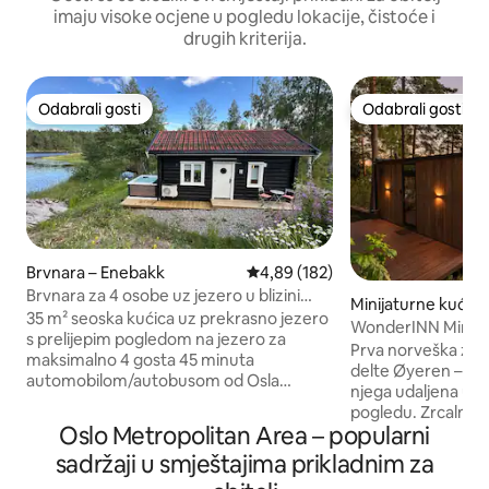
imaju visoke ocjene u pogledu lokacije, čistoće i
drugih kriterija.
Odabrali gosti
Odabrali gosti
Odabrali gosti
Odabrali gosti
Brvnara – Enebakk
Prosječna ocjena: 4,89/5, recenzi
4,89 (182)
Brvnara za 4 osobe uz jezero u blizini
Minijaturne kuće –
masažne kade u Oslu s klima-uređajem
35 m² seoska kućica uz prekrasno jezero
n
WonderINN Mirror
s prelijepim pogledom na jezero za
Prva norveška zrc
maksimalno 4 gosta 45 minuta
delte Øyeren – 25 
automobilom/autobusom od Osla
njega udaljena u 
Dostupno tijekom cijele godine, odlično
pogledu. Zrcalno s
za aktivnosti i ribolov Plaža, igralište 1
Oslo Metropolitan Area – popularni
drveće i vodu dok 
spavaća soba + loft = 2 bračna kreveta
poda do stropa u u
sadržaji u smještajima prikladnim za
Terasa s plinskim roštiljem Masažna kada
masažna kada na terasi.
s 38° tijekom cijele godine, uključujući