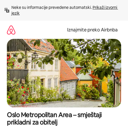
Prijeđi
Neke su informacije prevedene automatski. 
Prikaži izvorni 
na
jezik
sadržaj
Iznajmite preko Airbnba
Oslo Metropolitan Area – smještaji
prikladni za obitelj