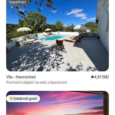
Superhost
Superhost
Vila – Nannestad
Prosječna ocje
4,91 (58)
Pomoćni objekt na selu s bazenom
Odabrali gosti
Među najviše rangiranima s oznakom „Odabrali gosti”