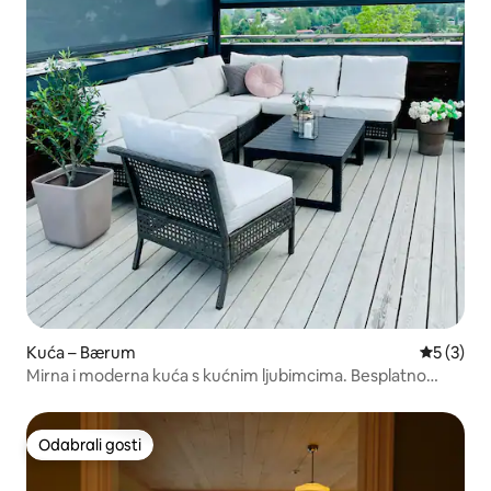
Kuća – Bærum
Prosječna
5 (3)
Mirna i moderna kuća s kućnim ljubimcima. Besplatno
parkirališno mjesto
Odabrali gosti
Odabrali gosti