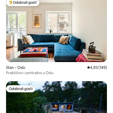
Odabrali gosti
Među najviše rangiranima s oznakom „Odabrali gosti”
Stan – Oslo
Prosječna ocjen
4,93 (149)
Praktično i centralno u Oslu
Odabrali gosti
Odabrali gosti