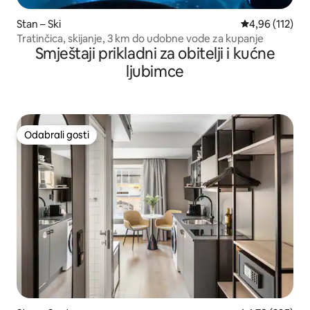
Stan – Ski
Prosječna ocjen
4,96 (112)
Tratinčica, skijanje, 3 km do udobne vode za kupanje
Smještaji prikladni za obitelji i kućne
ljubimce
Odabrali gosti
Odabrali gosti