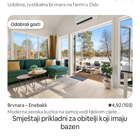
Udobna, rustikalna brvnara na farmi u Oslu
Odabrali gosti
Odabrali gosti
Brvnara – Enebakk
Prosječna ocjen
4,92 (103)
Moderna seoska kućica na samoj vodi tijekom cijele
Smještaji prikladni za obitelji koji imaju
godine!
bazen