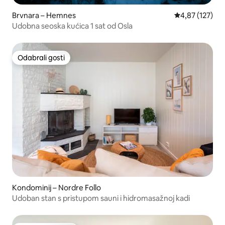
Brvnara – Hemnes
Prosječna ocjen
4,87 (127)
Udobna seoska kućica 1 sat od Osla
Odabrali gosti
Odabrali gosti
Kondominij – Nordre Follo
Udoban stan s pristupom sauni i hidromasažnoj kadi