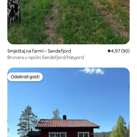
Smještaj na farmi – Sandefjord
Prosječna ocje
4,97 (90)
Brvnara u općini Sandefjord/Høyjord
Odabrali gosti
Odabrali gosti