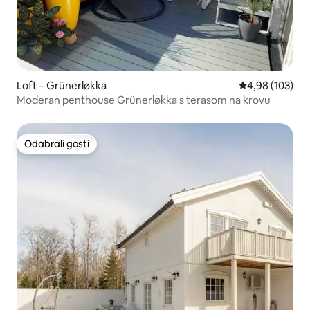
Loft – Grünerløkka
Prosječna ocjen
4,98 (103)
Moderan penthouse Grünerløkka s terasom na krovu
Odabrali gosti
Odabrali gosti