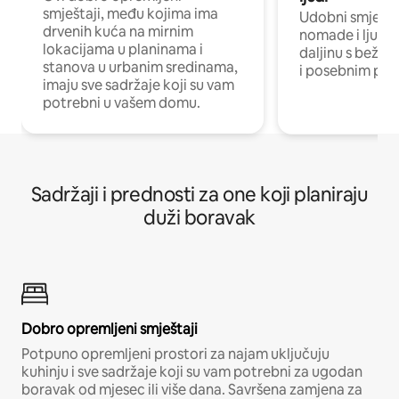
smještaji, među kojima ima
Udobni smještaj
drvenih kuća na mirnim
nomade i ljude 
lokacijama u planinama i
daljinu s bežič
stanova u urbanim sredinama,
i posebnim pro
imaju sve sadržaje koji su vam
potrebni u vašem domu.
Sadržaji i prednosti za one koji planiraju
duži boravak
Dobro opremljeni smještaji
Potpuno opremljeni prostori za najam uključuju
kuhinju i sve sadržaje koji su vam potrebni za ugodan
boravak od mjesec ili više dana. Savršena zamjena za