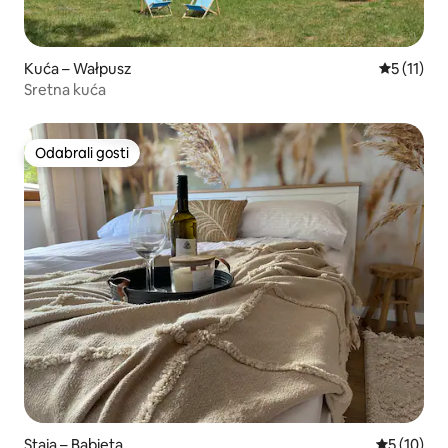
Kuća – Wałpusz
Prosječna 
5 (11)
Sretna kuća
Odabrali gosti
Odabrali gosti
Staja – Babięta
Prosječna 
5 (10)