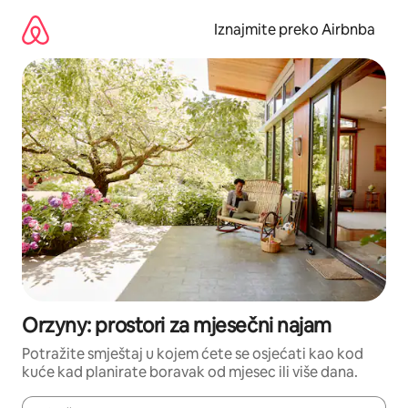
Prijeđi
na
Iznajmite preko Airbnba
sadržaj
Orzyny: prostori za mjesečni najam
Potražite smještaj u kojem ćete se osjećati kao kod
kuće kad planirate boravak od mjesec ili više dana.