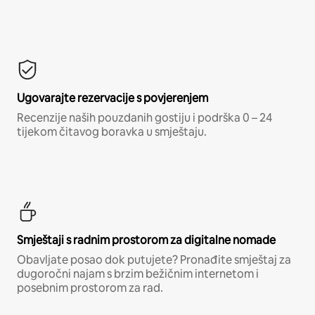
Ugovarajte rezervacije s povjerenjem
Recenzije naših pouzdanih gostiju i podrška 0 – 24
tijekom čitavog boravka u smještaju.
Smještaji s radnim prostorom za digitalne nomade
Obavljate posao dok putujete? Pronađite smještaj za
dugoročni najam s brzim bežičnim internetom i
posebnim prostorom za rad.