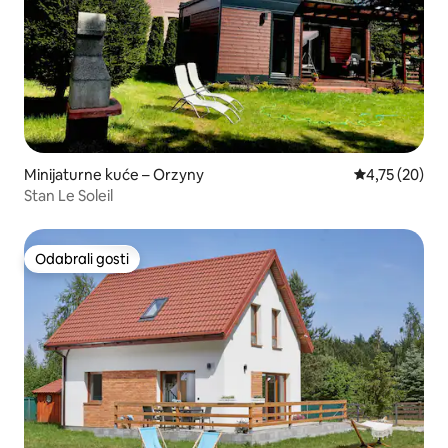
Minijaturne kuće – Orzyny
Prosječna ocje
4,75 (20)
Stan Le Soleil
Odabrali gosti
Odabrali gosti