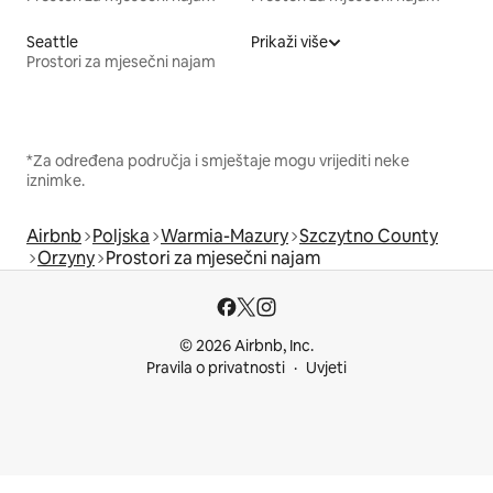
Seattle
Prikaži više
Prostori za mjesečni najam
*Za određena područja i smještaje mogu vrijediti neke
iznimke.
Airbnb
Poljska
Warmia-Mazury
Szczytno County
Orzyny
Prostori za mjesečni najam
© 2026 Airbnb, Inc.
Pravila o privatnosti
Uvjeti