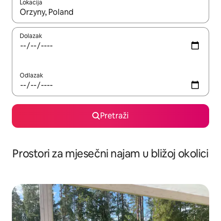
Lokacija
Kada budu dostupni rezultati, moći ćete ih pregledati koristeći
Dolazak
Odlazak
Pretraži
Prostori za mjesečni najam u bližoj okolici