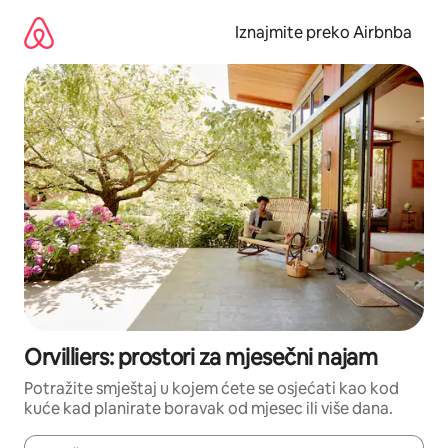
Prijeđi
na
Iznajmite preko Airbnba
sadržaj
Orvilliers: prostori za mjesečni najam
Potražite smještaj u kojem ćete se osjećati kao kod
kuće kad planirate boravak od mjesec ili više dana.