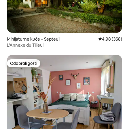
Minijaturne kuće – Septeuil
Prosječna ocjen
4,98 (368)
L'Annexe du Tilleul
Odabrali gosti
Odabrali gosti