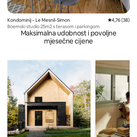
Kondominij – Le Mesnil-Simon
Prosječna ocje
4,76 (38)
Boemski studio 25m2 s terasom i parkingom
Maksimalna udobnost i povoljne
mjesečne cijene