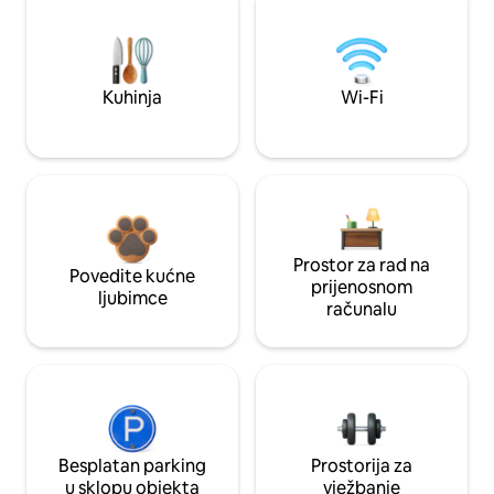
Kuhinja
Wi-Fi
Prostor za rad na
Povedite kućne
prijenosnom
ljubimce
računalu
Besplatan parking
Prostorija za
u sklopu objekta
vježbanje