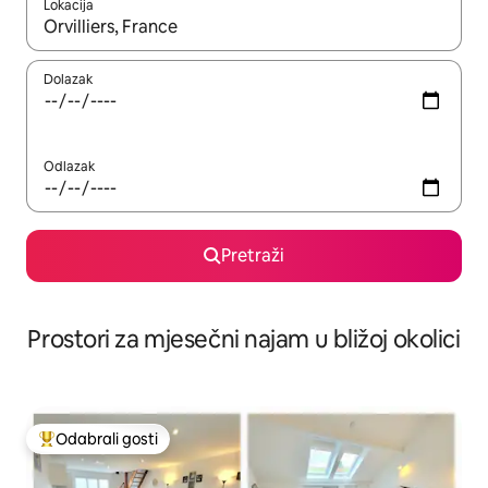
Lokacija
Kada budu dostupni rezultati, moći ćete ih pregledati koristeći
Dolazak
Odlazak
Pretraži
Prostori za mjesečni najam u bližoj okolici
Odabrali gosti
Među najviše rangiranima s oznakom „Odabrali gosti”