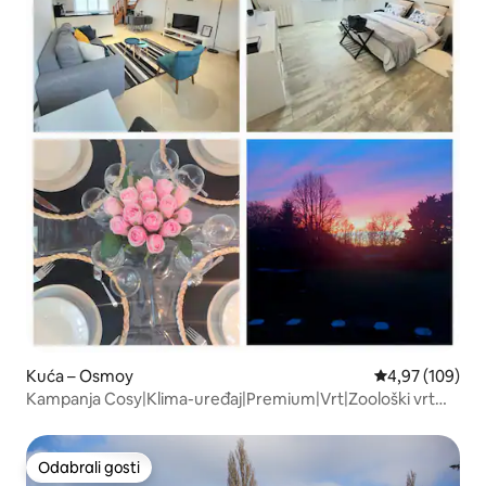
Kuća – Osmoy
Prosječna ocjen
4,97 (109)
Kampanja Cosy|Klima-uređaj|Premium|Vrt|Zoološki vrt
Thoiry 10 min
Odabrali gosti
Odabrali gosti