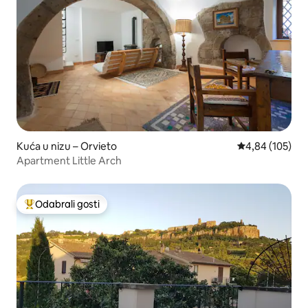
Kuća u nizu – Orvieto
Prosječna ocjen
4,84 (105)
Apartment Little Arch
Odabrali gosti
Među najviše rangiranima s oznakom „Odabrali gosti”