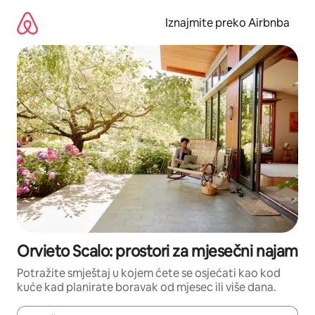
Prijeđi
na
Iznajmite preko Airbnba
sadržaj
Orvieto Scalo: prostori za mjesečni najam
Potražite smještaj u kojem ćete se osjećati kao kod
kuće kad planirate boravak od mjesec ili više dana.