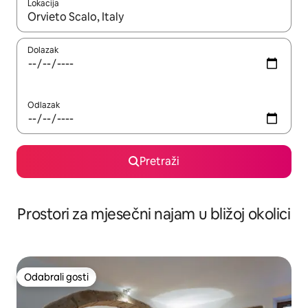
Lokacija
Kada budu dostupni rezultati, moći ćete ih pregledati koristeći
Dolazak
Odlazak
Pretraži
Prostori za mjesečni najam u bližoj okolici
Odabrali gosti
Odabrali gosti