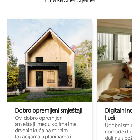
Dobro opremljeni smještaji
Digitalni noma
ljudi
Ovi dobro opremljeni
smještaji, među kojima ima
Udobni smještaj
drvenih kuća na mirnim
nomade i ljude 
lokacijama u planinama i
daljinu s bežič