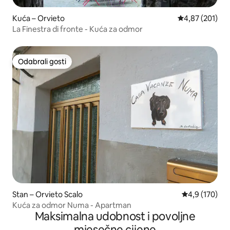
Kuća – Orvieto
Prosječna ocjen
4,87 (201)
La Finestra di fronte - Kuća za odmor
Odabrali gosti
Odabrali gosti
Stan – Orvieto Scalo
Prosječna ocje
4,9 (170)
Kuća za odmor Numa - Apartman
Maksimalna udobnost i povoljne
mjesečne cijene