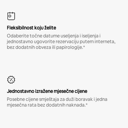
Fleksibilnost koju želite
Odaberite točne datume useljenja i iseljenja i
jednostavno ugovorite rezervaciju putem interneta,
bez dodatnih obveza ili papirologije.*
Jednostavno izražene mjesečne cijene
Posebne cijene smještaja za duži boravak i jedna
mjesečna rata bez dodatnih naknada.*