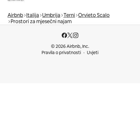
Airbnb
Italija
Umbrija
Terni
Orvieto Scalo
Prostori za mjesečni najam
© 2026 Airbnb, Inc.
Pravila o privatnosti
Uvjeti