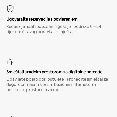
Ugovarajte rezervacije s povjerenjem
Recenzije naših pouzdanih gostiju i podrška 0 – 24
tijekom čitavog boravka u smještaju.
Smještaji s radnim prostorom za digitalne nomade
Obavljate posao dok putujete? Pronađite smještaj za
dugoročni najam s brzim bežičnim internetom i
posebnim prostorom za rad.