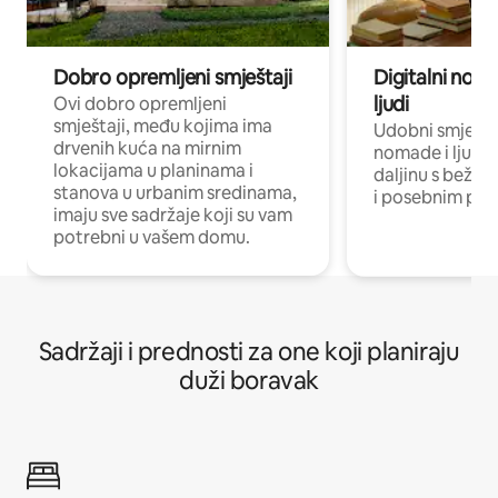
Dobro opremljeni smještaji
Digitalni noma
ljudi
Ovi dobro opremljeni
smještaji, među kojima ima
Udobni smještaj
drvenih kuća na mirnim
nomade i ljude 
lokacijama u planinama i
daljinu s bežič
stanova u urbanim sredinama,
i posebnim pro
imaju sve sadržaje koji su vam
potrebni u vašem domu.
Sadržaji i prednosti za one koji planiraju
duži boravak