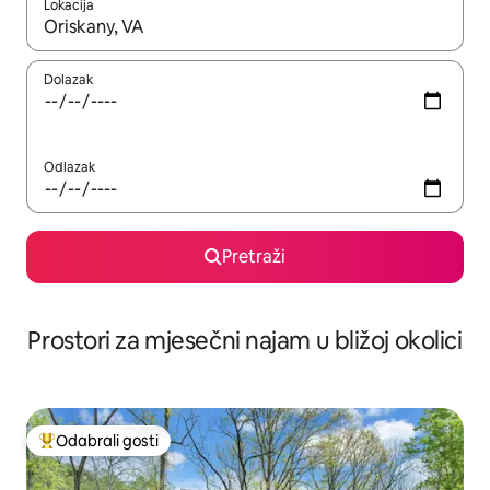
Lokacija
Kada budu dostupni rezultati, moći ćete ih pregledati koristeći
Dolazak
Odlazak
Pretraži
Prostori za mjesečni najam u bližoj okolici
Odabrali gosti
Među najviše rangiranima s oznakom „Odabrali gosti”