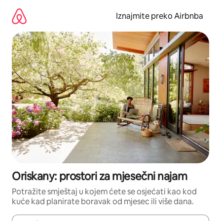
Prijeđi
na
Iznajmite preko Airbnba
sadržaj
Oriskany: prostori za mjesečni najam
Potražite smještaj u kojem ćete se osjećati kao kod
kuće kad planirate boravak od mjesec ili više dana.