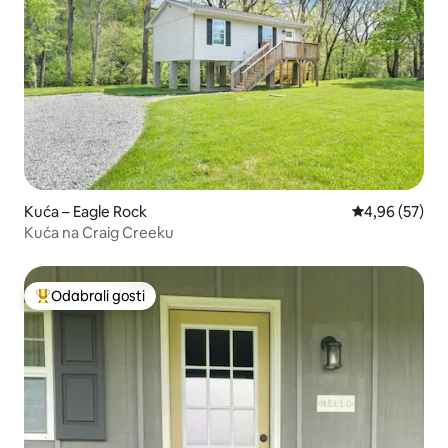
Kuća – Eagle Rock
Prosječna ocje
4,96 (57)
Kuća na Craig Creeku
Odabrali gosti
Među najviše rangiranima s oznakom „Odabrali gosti”