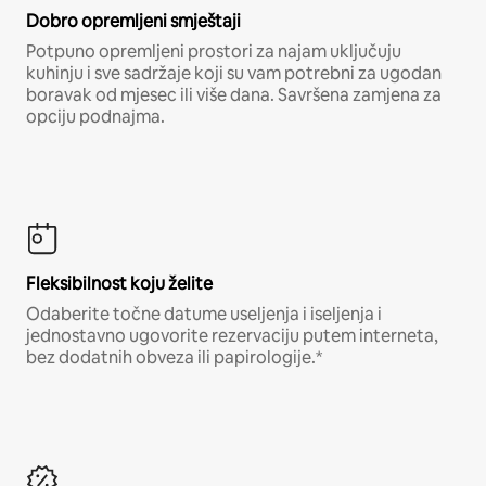
Dobro opremljeni smještaji
Potpuno opremljeni prostori za najam uključuju
kuhinju i sve sadržaje koji su vam potrebni za ugodan
boravak od mjesec ili više dana. Savršena zamjena za
opciju podnajma.
Fleksibilnost koju želite
Odaberite točne datume useljenja i iseljenja i
jednostavno ugovorite rezervaciju putem interneta,
bez dodatnih obveza ili papirologije.*