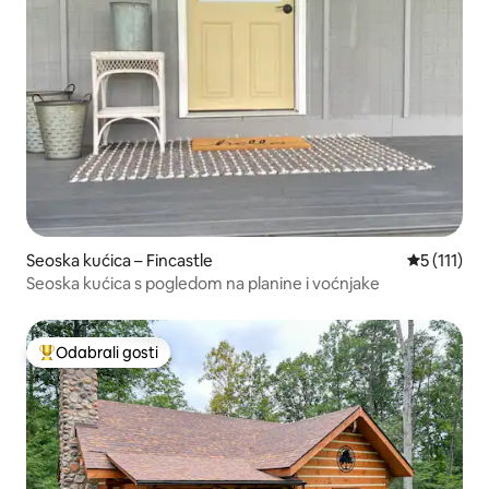
Seoska kućica – Fincastle
Prosječna o
5 (111)
Seoska kućica s pogledom na planine i voćnjake
Odabrali gosti
Među najviše rangiranima s oznakom „Odabrali gosti”