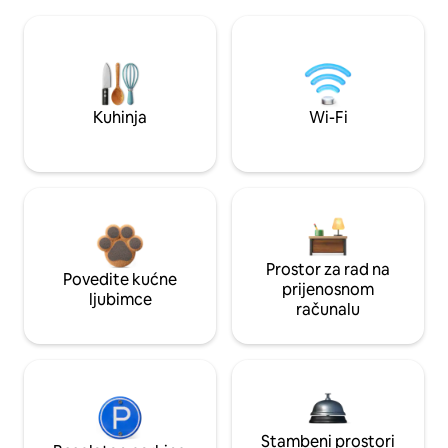
Kuhinja
Wi-Fi
Prostor za rad na
Povedite kućne
prijenosnom
ljubimce
računalu
Stambeni prostori