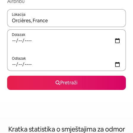
Airbnbu
Lokacija
Kada budu dostupni rezultati, moći ćete ih pregledati koristeći
Dolazak
Odlazak
Pretraži
Kratka statistika o smještajima za odmor