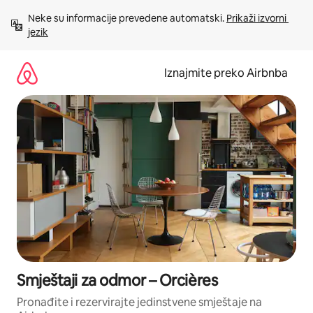
Prijeđi
Neke su informacije prevedene automatski. 
Prikaži izvorni 
na
jezik
sadržaj
Iznajmite preko Airbnba
Smještaji za odmor – Orcières
Pronađite i rezervirajte jedinstvene smještaje na