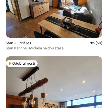
Stan – Orcières
Prosječna o
5 (50)
Stan Karinne i Michela na dnu staza
Odabrali gosti
Među najviše rangiranima s oznakom „Odabrali gosti”