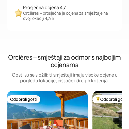
Prosječna ocjena 4,7
Orcières – prosječna je ocjena za smještaje na
ovoj lokaciji 4,7/5
Orcières – smještaji za odmor s najboljim
ocjenama
Gosti su se složili: ti smještaji imaju visoke ocjene u
pogledu lokacije, čistoće i drugih kriterija.
Odabrali gosti
Odabrali gosti
Odabrali gosti
Među najviše ran