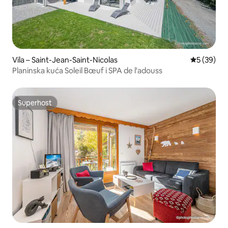
Vila – Saint-Jean-Saint-Nicolas
Prosječna o
5 (39)
Planinska kuća Soleil Bœuf i SPA de l'adouss
Superhost
Superhost