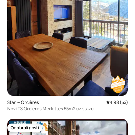
Stan – Orcières
Prosječna ocje
4,98 (53)
Novi T3 Orcieres Merlettes 55m2 uz stazu.
Odabrali gosti
Odabrali gosti